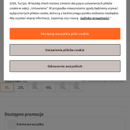
(USA, Turcja). W każdej chwili możesz zmienić decyzję w ustawieniach plików
cookie w sekcji „Ustawienia”. W przypadku niewyrażenia zgody będziemy używać
wyłącznie tych plików cookie, które są z technicznego punktu widzenia niezbędne.
Aby uzyskać więcej informacji, zapoznaj się z naszą
polityką prywatności
."
Akceptuj wszystkie pliki cookie
Trendyol Curve
Czarna sukienka maxi/długa z prostym 
Ustawienia plików cookie
krojem, wiązana, z rozcięciem, 100% bawełna, dzianinowa, 
plus size TBBSS22EL1640
Prawie wyprzedane!
Odrzucenie wszystkich
Rozmiar
:
XL
Przewodnik po rozmiarach
XL
2XL
3XL
4XL
5XL
6XL
Dostępne promocje
Darmowa wysyłka