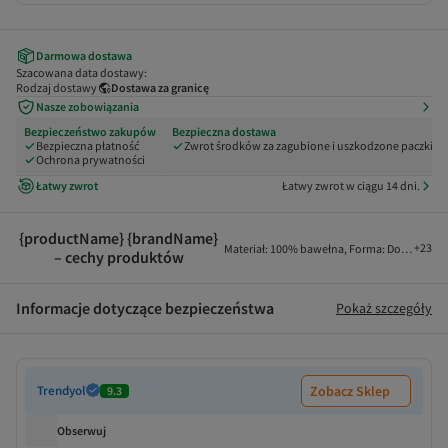
Darmowa dostawa
Szacowana data dostawy:
Rodzaj dostawy
Dostawa za granicę
Nasze zobowiązania
Bezpieczeństwo zakupów
Bezpieczna dostawa
Bezpieczna płatność
Zwrot środków za zagubione i uszkodzone paczki
Ochrona prywatności
Łatwy zwrot
Łatwy zwrot w ciągu 14 dni.
{productName} {brandName}
+
23
Materiał
:
100% bawełna
,
Forma
:
Dopasowan
– cechy produktów
Informacje dotyczące bezpieczeństwa
Pokaż szczegóły
Trendyol
Zobacz Sklep
9.3
Obserwuj