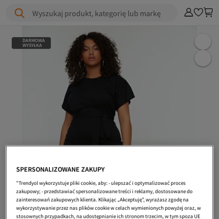
Wyszukaj produkt, kategorię lub markę
DARMOWA
WYSYŁKA
SPERSONALIZOWANE ZAKUPY
"Trendyol wykorzystuje pliki cookie, aby: - ulepszać i optymalizować proces
zakupowy; - przedstawiać spersonalizowane treści i reklamy, dostosowane do
zainteresowań zakupowych klienta. Klikając „Akceptuję”, wyrażasz zgodę na
wykorzystywanie przez nas plików cookie w celach wymienionych powyżej oraz, w
stosownych przypadkach, na udostępnianie ich stronom trzecim, w tym spoza UE