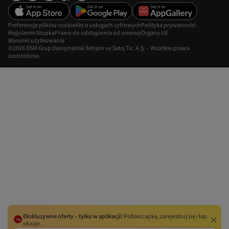
Preferencje plików cookie
Akt o usługach cyfrowych
Polityka prywatności
Regulamin
Stopka
Prawo do odstąpienia od umowy
Organy UE
Warunki użytkowania
©2026 DSM Grup Danışmanlık İletişim ve Satış Tic. A.Ş. – Wszelkie prawa
zastrzeżone.
Ekskluzywne oferty – tylko w aplikacji!
Pobierz apkę, zarejestruj się i łap
okazje.