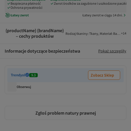
Bezpieczna płatność
Zwrot środków za zagubione i uszkodzone paczki
Ochrona prywatności
Łatwy zwrot
Łatwy zwrot w ciągu 14 dni.
{productName} {brandName}
+
14
Rodzaj tkaniny
:
Tkany
,
Materiał
:
Bawełna
,
Ko
– cechy produktów
Informacje dotyczące bezpieczeństwa
Pokaż szczegóły
Trendyol
Zobacz Sklep
9.3
Obserwuj
Zgłoś problem natury prawnej