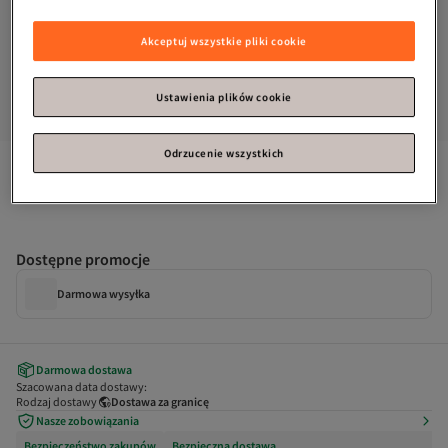
Akceptuj wszystkie pliki cookie
Ustawienia plików cookie
Odrzucenie wszystkich
Trendyol Curve
Koszula plus size z tkaniny w kolorze ecru, z 
wiązaniem na plecach, model TBBSS26AX00017
Dostępne promocje
Darmowa wysyłka
Darmowa dostawa
Szacowana data dostawy:
Rodzaj dostawy
Dostawa za granicę
Nasze zobowiązania
Bezpieczeństwo zakupów
Bezpieczna dostawa