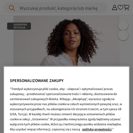
Wyszukaj produkt, kategorię lub markę
DARMOWA
WYSYŁKA
SPERSONALIZOWANE ZAKUPY
"Trendyol wykorzystuje pliki cookie, aby: - ulepszać i optymalizować proces
zakupowy; - przedstawiać spersonalizowane treści i reklamy, dostosowane do
zainteresowań zakupowych klienta. Klikając „Akceptuję”, wyrażasz zgodę na
wykorzystywanie przez nas plików cookie w celach wymienionych powyżej oraz, w
stosownych przypadkach, na udostępnianie ich stronom trzecim, w tym spoza UE
(USA, Turcja). W każdej chwili możesz zmienić decyzję w ustawieniach plików
cookie w sekcji „Ustawienia”. W przypadku niewyrażenia zgody będziemy używać
wyłącznie tych plików cookie, które są z technicznego punktu widzenia niezbędne.
Aby uzyskać więcej informacji, zapoznaj się z naszą
polityką prywatności
."