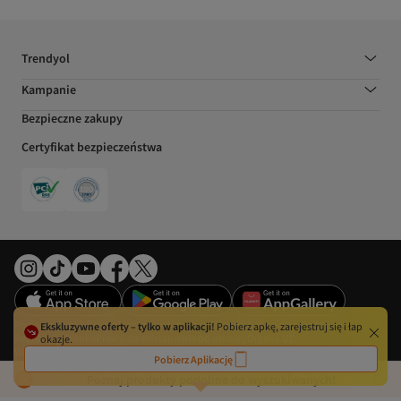
Trendyol
Kampanie
Bezpieczne zakupy
Certyfikat bezpieczeństwa
Preferencje plików cookie
Akt o usługach cyfrowych
Polityka prywatności
Ekskluzywne oferty – tylko w aplikacji!
Pobierz apkę, zarejestruj się i łap
Regulamin
Stopka
Prawo do odstąpienia od umowy
Organy UE
okazje.
Warunki użytkowania
Pobierz Aplikację
©2026 DSM Grup Danışmanlık İletişim ve Satış Tic. A.Ş. – Wszelkie prawa
zastrzeżone.
Poznaj produkty podobne do wyszukiwanych!