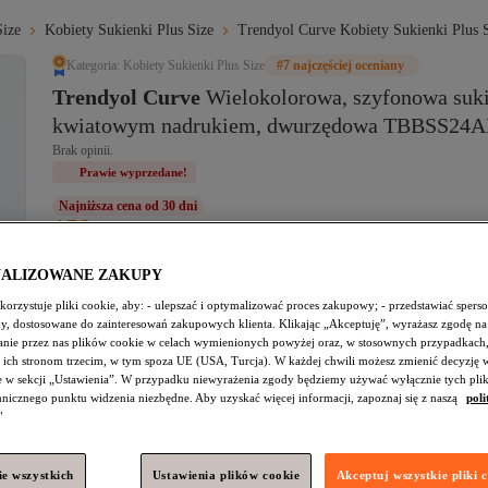
Size
Kobiety Sukienki Plus Size
Trendyol Curve Kobiety Sukienki Plus 
Kategoria: Kobiety Sukienki Plus Size
#7 najczęściej oceniany
Trendyol Curve
Wielokolorowa, szyfonowa suki
kwiatowym nadrukiem, dwurzędowa TBBSS24
Brak opinii.
Prawie wyprzedane!
Najniższa cena od 30 dni
158,
58
zł
(z VAT)
NALIZOWANE ZAKUPY
Rozmiar
:
52
orzystuje pliki cookie, aby: - ulepszać i optymalizować proces zakupowy; - przedstawiać spers
Przewodnik po rozmiarach
amy, dostosowane do zainteresowań zakupowych klienta. Klikając „Akceptuję”, wyrażasz zgodę na
42
44
46
48
50
52
54
nie przez nas plików cookie w celach wymienionych powyżej oraz, w stosownych przypadkach,
 ich stronom trzecim, w tym spoza UE (USA, Turcja). W każdej chwili możesz zmienić decyzję 
e w sekcji „Ustawienia”. W przypadku niewyrażenia zgody będziemy używać wyłącznie tych pli
Dodaj do koszyka
chnicznego punktu widzenia niezbędne. Aby uzyskać więcej informacji, zapoznaj się z naszą
poli
Prawie wyprzedane
"
e wszystkich
Ustawienia plików cookie
Akceptuj wszystkie pliki 