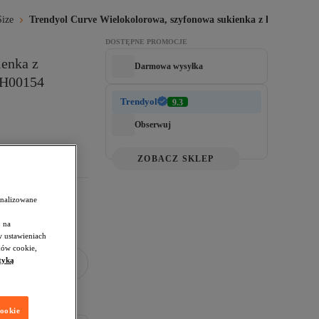
Size
Trendyol Curve Wielokolorowa, szyfonowa sukienka z kwiatow
DOSTĘPNE PROMOCJE
enka z 
Darmowa wysyłka
AH00154
Trendyol
9.3
Obserwuj
ZOBACZ SKLEP
onalizowane
 na
w ustawieniach
ków cookie,
tyką
cookie