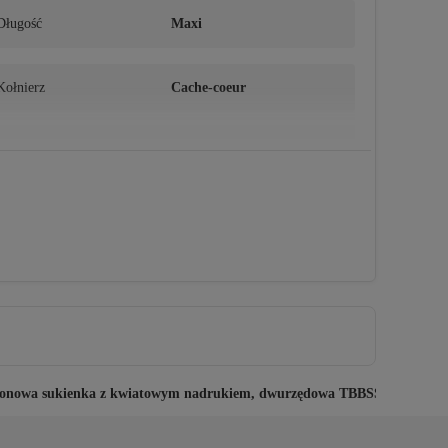
Długość
Maxi
Kołnierz
Cache-coeur
Pochodzenie
TR
zyfonowa sukienka z kwiatowym nadrukiem, dwurzędowa TBBSS24AH0015
można czyścić chemicznie