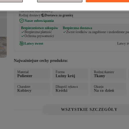
Dodano do koszyka
Darmowa dostawa
Szacowana data dostawy:
Rodzaj dostawy
Dostawa za granicę
Nasze zobowiązania
Bezpieczeństwo zakupów
Bezpieczna dostawa
Bezpieczna płatność
Zwrot środków za zagubione i uszkodzone pa
Ochrona prywatności
Łatwy zwrot
Łatwy zw
Najważniejsze cechy produktu:
Materiał
Forma
Rodzaj tkaniny
Poliester
Luźny krój
Tkany
Charakter
Długość rękawa
Okazja
Kobiecy
Krótki
Na co dzień
WSZYSTKIE SZCZEGÓŁY