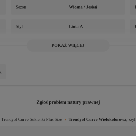
Sezon
Wiosna / Jesień
Styl
Linia A
POKAŻ WIĘCEJ
Typ splotu
Syfon
e


y
Zgłoś problem natury prawnej
Trendyol Curve Sukienki Plus Size
Trendyol Curve Wielokolorowa, s
czy. Nie suszyć w suszarce bębnowej. Prasować w niskiej temperaturze. Nie 