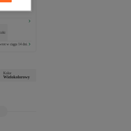
czki
rot w ciągu 14 dni.
Kolor
Wielokolorowy