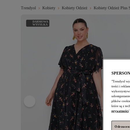
Trendyol
Kobiety
Kobiety Odzież
Kobiety Odzież Plus 
DARMOWA
WYSYŁKA
SPERSO
"Trendyol wyk
treści i rekl
wykorzystywa
udostępnianie
plików cooki
które są z te
prywatności
.
Odrzuceni