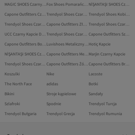
MAGIC SHOES Czarny Kapcie
Fox Shoes Pomarańczowy Kapcie
NİŞANTAŞI SHOES Czarny Kapcie
Capone Outfitters Czerwony Kapcie
Trendyol Shoes Czarny Komputery I Tablety
Trendyol Shoes Kobiety Czapki, Berety I Rękawiczki
Trendyol Shoes Czarny Torby I Torebki
Capone Outfitters Złoty Kapcie
Trendyol Shoes Czarny Torebki Na Ramię
UCC Czarny Kapcie Domowe
Trendyol Shoes Czarny Torby I Pokrowce
Capone Outfitters Szary Kapcie Domowe
Capone Outfitters Bordowy Kapcie
Luvishoes Metaliczny Kapcie
Hotiç Kapcie
NİŞANTAŞI SHOES Czarny Kapcie Domowe
Capone Outfitters Metaliczny Kapcie
Marjin Czarny Kapcie
Trendyol Shoes Czarny Elektronika
Capone Outfitters Żółty Kapcie
Capone Outfitters Brązowy Kapcie Domowe
Koszulki
Nike
Lacoste
The North Face
adidas
Botki
Bikini
Stroje kąpielowe
Sandały
Szlafroki
Spodnie
Trendyol Turcja
Trendyol Bułgaria
Trendyol Grecja
Trendyol Rumunia