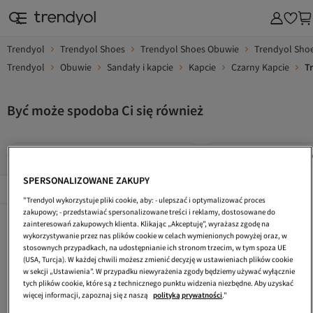
Trendyol
Trendyol Shoes
Trendyol Shoes Obuwie
Trendyol Shoe
Trendyol
Obuwie
Sandały i kapcie
Kapcie
Czarny Kapcie
T
Być może spodoba Ci się również
Trendyol Shoes Czarny Kapcie Domowe
Trendyol Shoes Czerwo
SPERSONALIZOWANE ZAKUPY
Popularne Marki
Összes megtekintése
"Trendyol wykorzystuje pliki cookie, aby: - ulepszać i optymalizować proces
zakupowy; - przedstawiać spersonalizowane treści i reklamy, dostosowane do
Hotiç Czarny Kapcie
Trendyol Shoes Biały Kapcie
Trendyol Shoes Fioletowy Kapcie
zainteresowań zakupowych klienta. Klikając „Akceptuję”, wyrażasz zgodę na
wykorzystywanie przez nas plików cookie w celach wymienionych powyżej oraz, w
Trendyol Shoes Turkusowy Kapcie
Trendyol Shoes Wielokolorowy Kapcie
Trendyol Shoes Ecru Kapcie Domowe
stosownych przypadkach, na udostępnianie ich stronom trzecim, w tym spoza UE
(USA, Turcja). W każdej chwili możesz zmienić decyzję w ustawieniach plików cookie
Trendyol Shoes Czarny Szaliki
Trendyol Shoes Różowy Kapcie
Trendyol Shoes Różowy Kapcie Domowe
w sekcji „Ustawienia”. W przypadku niewyrażenia zgody będziemy używać wyłącznie
tych plików cookie, które są z technicznego punktu widzenia niezbędne. Aby uzyskać
Trendyol Shoes Ecru Kapcie
Trendyol Shoes Czarny Szaliki I Szale
Fox Shoes Szary Kapcie
więcej informacji, zapoznaj się z naszą
polityką prywatności
."