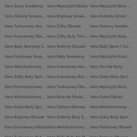
Vans Szary Sneakersy
Vans Mężczyźni Odzież
Vans Mężczyźni Buty Tenisowe
Vans Zielony Sneakersy
Vans Brązowy Sneakersy
Vans Kobiety Odzież Sportowa
Vans Turkusowy Sneakersy
Vans Żółty Obuwie
Vans Srebrny Sneakersy
Vans Granatowy Obuwie
Vans Żółty Buty Tenisowe
Vans Mężczyźni Buty Sportowe
Vans Biały Skarpety Sportowe
Vans Srebrny Obuwie
Vans Biały Sport I Turystyka
Vans Fioletowy Sneakersy
Vans Biały Sneakersy
Vans Mężczyźni Koszulki Sportowe
Vans Wielokolorowy Skarpety
Vans Granatowy Koszulki Sportowe
Vans Etui Na Karty
Vans Żółty Buty Sportowe
Vans Granatowy Buty Sportowe
Vans Dzieci Buty Na Co Dzień
Vans Pomarańczowy Sneakersy
Vans Turkusowy Obuwie
Vans Mężczyźni Buty Do Chodzenia
Vans Wielokolorowy Buty Na Płaskim Obcasie
Vans Buty Na Płaskim Obcasie
Vans Dzieci Odzież
Vans Dzieci Buty Sportowe
Vans Zielony Obuwie
Vans Wielokolorowy Bielizna I Piżamy
Vans Brązowy Obuwie
Vans Srebrny Buty Sportowe
Vans Szary Buty Sportowe
Vans Granatowy Odzież
Vans Wielokolorowy Odzież
Vans Fioletowy Obuwie