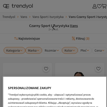
Trendyol
Vans
Vans Sport i turystyka
Vans Czarny Sport i turyst
Czarny Sport I Turystyka
Vans
2+ prod.
Najistotniejsze
Filtruj
(
3
)
Kategoria
Marka
Rozmiar
Kolor
Płeć
Cena
SPERSONALIZOWANE ZAKUPY
"Trendyol wykorzystuje pliki cookie, aby: - ulepszać i optymalizować proces
zakupowy; - przedstawiać spersonalizowane treści i reklamy, dostosowane do
zainteresowań zakupowych klienta. Klikając „Akceptuję”, wyrażasz zgodę na
wykorzystywanie przez nas plików cookie w celach wymienionych powyżej oraz, w