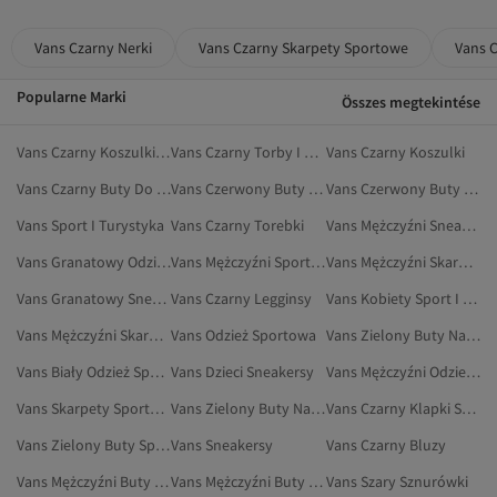
Vans Czarny Nerki
Vans Czarny Skarpety Sportowe
Vans 
Popularne Marki
Összes megtekintése
Vans Czarny Koszulki Sportowe
Vans Czarny Torby I Torebki
Vans Czarny Koszulki
Vans Czarny Buty Do Biegania I Treningu
Vans Czerwony Buty Tenisowe
Vans Czerwony Buty Do Chodzenia
Vans Sport I Turystyka
Vans Czarny Torebki
Vans Mężczyźni Sneakersy
Vans Granatowy Odzież Sportowa
Vans Mężczyźni Sport I Turystyka
Vans Mężczyźni Skarpety Sportowe
Vans Granatowy Sneakersy
Vans Czarny Legginsy
Vans Kobiety Sport I Turystyka
Vans Mężczyźni Skarpety
Vans Odzież Sportowa
Vans Zielony Buty Na Płaskim Obcasie
Vans Biały Odzież Sportowa
Vans Dzieci Sneakersy
Vans Mężczyźni Odzież Sportowa
Vans Skarpety Sportowe
Vans Zielony Buty Na Co Dzień
Vans Czarny Klapki Sportowe
Vans Zielony Buty Sportowe
Vans Sneakersy
Vans Czarny Bluzy
Vans Mężczyźni Buty Na Płaskim Obcasie
Vans Mężczyźni Buty Na Co Dzień
Vans Szary Sznurówki