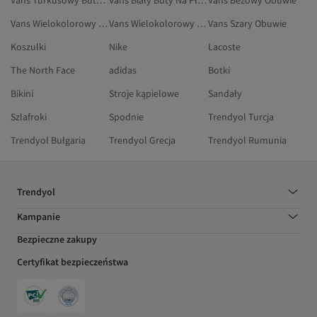
Vans Turkusowy Buty Sportowe
Vans Biały Buty Na Płaskim Obcasie
Vans Beżowy Obuwie
Vans Wielokolorowy Sneakersy
Vans Wielokolorowy Obuwie
Vans Szary Obuwie
Koszulki
Nike
Lacoste
The North Face
adidas
Botki
Bikini
Stroje kąpielowe
Sandały
Szlafroki
Spodnie
Trendyol Turcja
Trendyol Bułgaria
Trendyol Grecja
Trendyol Rumunia
Trendyol
Kampanie
Bezpieczne zakupy
Certyfikat bezpieczeństwa