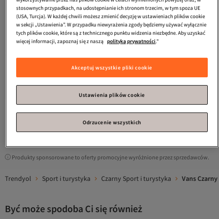
stosownych przypadkach, na udostępnianie ich stronom trzecim, w tym spoza UE
(USA, Turcja). W każdej chwili możesz zmienić decyzję w ustawieniach plików cookie
w sekcji „Ustawienia”. W przypadku niewyrażenia zgody będziemy używać wyłącznie
tych plików cookie, które są z technicznego punktu widzenia niezbędne. Aby uzyskać
więcej informacji, zapoznaj się z naszą
polityką prywatności
."
Vans
Skarpety męskie czarne -
Vans
Klasyczny Vans Ls-B Męski T-
Akceptuj wszystkie pliki cookie
klasyczne niskie - VXS0BLK
shirt VN0A7UECY281
5.0
(
3
)
3.0
(
2
)
Darmowa wysyłka
Darmowa wysyłka
75,
141,
-29%
43
zł
78
zł
199,60
Ustawienia plików cookie
Odrzucenie wszystkich
1
Produkty sponsorowane to oferty promocyjne wyróżnione przez sprzedawców.
Trendyol
Sport i turystyka
Czarny Sport i turystyka
Vans Czarny 
Być może spodoba Ci się również