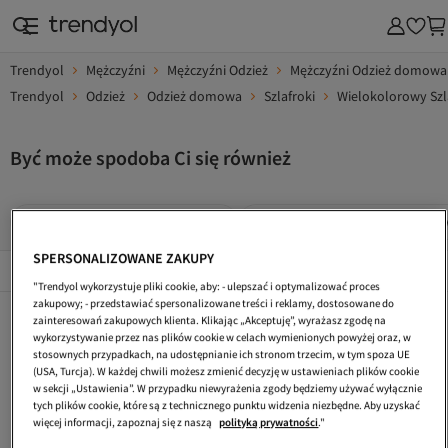
Trendyol
Mężczyźni
Mężczyźni Odzież
Mężczyźni Odzież domowa
Trendyol
Odzież
Odzież domowa
Szlafroki
Wielokolorowy Szl
Być może spodoba Ci się również
Wielokolorowy Mężczyźni Nerki
Wielokolorowy Mężczyźni Obuw
SPERSONALIZOWANE ZAKUPY
Popularne Marki
Összes megtekintése
"Trendyol wykorzystuje pliki cookie, aby: - ulepszać i optymalizować proces
zakupowy; - przedstawiać spersonalizowane treści i reklamy, dostosowane do
Wielokolorowy Mężczyźni Odzież
Wielokolorowy Mężczyźni Płaszcze
Wielokolorowy Mężczyźni Kamizelki
zainteresowań zakupowych klienta. Klikając „Akceptuję”, wyrażasz zgodę na
wykorzystywanie przez nas plików cookie w celach wymienionych powyżej oraz, w
Wielokolorowy Mężczyźni Tornistry
Wielokolorowy Mężczyźni Spodnie Dresowe
Wielokolorowy Mężczyźni Buty Na Płaskim Obcasie
stosownych przypadkach, na udostępnianie ich stronom trzecim, w tym spoza UE
(USA, Turcja). W każdej chwili możesz zmienić decyzję w ustawieniach plików cookie
Wielokolorowy Mężczyźni Torby Na Siłownię
Wielokolorowy Mężczyźni Szelki
Wielokolorowy Mężczyźni Buty Na Co Dzień
w sekcji „Ustawienia”. W przypadku niewyrażenia zgody będziemy używać wyłącznie
tych plików cookie, które są z technicznego punktu widzenia niezbędne. Aby uzyskać
Wielokolorowy Mężczyźni Bransoletki Ozdobne
Wielokolorowy Mężczyźni Bransoletki
Wielokolorowy Mężczyźni Swetry
więcej informacji, zapoznaj się z naszą
polityką prywatności
."