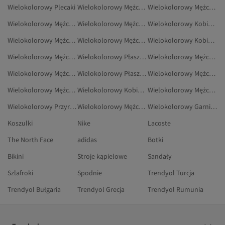
Wielokolorowy Plecaki
Wielokolorowy Mężczyźni Kapcie Domowe
Wielokolorowy Mężczyźni Torebki Na Ramię
Wielokolorowy Mężczyźni Korony, Opaski Do Włosów I Spinki
Wielokolorowy Mężczyźni Akcesoria Do Włosów
Wielokolorowy Kobiety Płaszcze I Trencze
Wielokolorowy Mężczyźni Buty Do Wody
Wielokolorowy Mężczyźni Kurtki Zimowe
Wielokolorowy Kobiety Szaliki I Szale
Wielokolorowy Mężczyźni Kapcie
Wielokolorowy Płaszcze Przeciwdeszczowe
Wielokolorowy Mężczyźni Spodnie Plus Size
Wielokolorowy Mężczyźni Torby I Torebki
Wielokolorowy Płaszcze I Trencze
Wielokolorowy Mężczyźni Odzież Plus Size
Wielokolorowy Mężczyźni Komplety Dresowe Plus Size
Wielokolorowy Kobiety Kombinezony
Wielokolorowy Mężczyźni Buty Śniegowe
Wielokolorowy Przyrządzanie Potraw
Wielokolorowy Mężczyźni Płaszcze I Kurtki
Wielokolorowy Garnitury
Koszulki
Nike
Lacoste
The North Face
adidas
Botki
Bikini
Stroje kąpielowe
Sandały
Szlafroki
Spodnie
Trendyol Turcja
Trendyol Bułgaria
Trendyol Grecja
Trendyol Rumunia