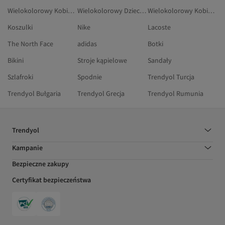
Wielokolorowy Kobiety Torebki
Wielokolorowy Dzieci Kapcie Skarpetkowe
Wielokolorowy Kobiety Szelki
Koszulki
Nike
Lacoste
The North Face
adidas
Botki
Bikini
Stroje kąpielowe
Sandały
Szlafroki
Spodnie
Trendyol Turcja
Trendyol Bułgaria
Trendyol Grecja
Trendyol Rumunia
Trendyol
Kampanie
Bezpieczne zakupy
Certyfikat bezpieczeństwa