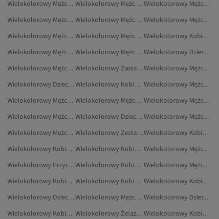
Wielokolorowy Mężczyźni Buty Piłkarskie
Wielokolorowy Mężczyźni Płaszcze
Wielokolorowy Mężczyźni Czapki, Berety I Rękawiczki
Wielokolorowy Mężczyźni Okulary I Akcesoria Do Okularów
Wielokolorowy Mężczyźni Spodnie Plus Size
Wielokolorowy Mężczyźni Koszulki Piłkarskie
Wielokolorowy Mężczyźni Kapcie
Wielokolorowy Mężczyźni Kapcie Domowe
Wielokolorowy Kobiety Plecaki
Wielokolorowy Mężczyźni Podkoszulek
Wielokolorowy Mężczyźni Korki Piłkarskie
Wielokolorowy Dzieci Plecaki
Wielokolorowy Mężczyźni Buty Do Koszykówki
Wielokolorowy Zastawa Stołowa
Wielokolorowy Mężczyźni Torby I Torebki
Wielokolorowy Dzieci Kombinezony
Wielokolorowy Kobiety Płaszcze
Wielokolorowy Mężczyźni Czapki
Wielokolorowy Mężczyźni Wysokie Kozaki
Wielokolorowy Mężczyźni Kurtki
Wielokolorowy Mężczyźni Kurtki Zimowe
Wielokolorowy Mężczyźni Piżamy
Wielokolorowy Dzieci Zestawy Dwuczęściowe
Wielokolorowy Mężczyźni Zestawy Piżamowe
Wielokolorowy Mężczyźni Komplety Dresowe Plus Size
Wielokolorowy Zestawy Dwuczęściowe
Wielokolorowy Kobiety Płaszcze I Kurtki
Wielokolorowy Kobiety Płaszcze Przeciwdeszczowe
Wielokolorowy Kobiety Kapcie Skarpetkowe
Wielokolorowy Mężczyźni Spodnie Dresowe Plus Size
Wielokolorowy Przyrządzanie Potraw
Wielokolorowy Kobiety Zestawy Dwuczęściowe
Wielokolorowy Mężczyźni Koszule
Wielokolorowy Kobiety Płaszcze I Trencze
Wielokolorowy Kobiety Szaliki I Szale
Wielokolorowy Kobiety Szaliki
Wielokolorowy Dzieci Marynarki I Kamizelki
Wielokolorowy Mężczyźni Spodenki Capri I Bermudy
Wielokolorowy Dzieci Płaszcze
Wielokolorowy Kobiety Szale
Wielokolorowy Żelazko
Wielokolorowy Kobiety Torby Listonoszki