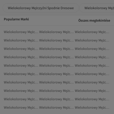
Wielokolorowy Mężczyźni Spodnie Dresowe
Wielokolorowy Męż
Popularne Marki
Összes megtekintése
Wielokolorowy Mężczyźni Dresy
Wielokolorowy Mężczyźni Szaliki I Szale
Wielokolorowy Mężczyźni Okulary Przeciwsłoneczne
Wielokolorowy Mężczyźni Gorsety
Wielokolorowy Mężczyźni Torebki Na Ramię
Wielokolorowy Mężczyźni Korony, Opaski Do Włosów I Spinki
Wielokolorowy Mężczyźni Marynarki I Kamizelki
Wielokolorowy Mężczyźni Szaliki
Wielokolorowy Mężczyźni Akcesoria Do Włosów
Wielokolorowy Mężczyźni Buty Tenisowe
Wielokolorowy Mężczyźni Akcesoria
Wielokolorowy Mężczyźni Torby Listonoszki
Wielokolorowy Mężczyźni Biżuteria
Wielokolorowy Mężczyźni Majtki
Wielokolorowy Mężczyźni Torby Na Siłownię
Wielokolorowy Mężczyźni Etui Na Karty
Wielokolorowy Mężczyźni Buty Na Co Dzień
Wielokolorowy Mężczyźni Rowery I Akcesoria
Wielokolorowy Mężczyźni Kamizelki
Wielokolorowy Mężczyźni Szlafroki
Wielokolorowy Mężczyźni Tornistry
Wielokolorowy Mężczyźni Odzież Plażowa
Wielokolorowy Mężczyźni Plecaki
Wielokolorowy Mężczyźni Szelki
Wielokolorowy Mężczyźni Bielizna I Piżamy
Wielokolorowy Mężczyźni Buty Na Płaskim Obcasie
Wielokolorowy Mężczyźni Mokasyny
Wielokolorowy Mężczyźni Rowery
Wielokolorowy Mężczyźni Odzież Domowa
Wielokolorowy Mężczyźni Spodnie Od Piżamy