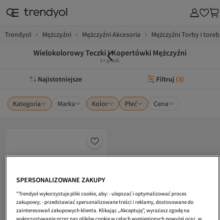
Trendyol
Mężczyźni
Mężczyźni Akcesoria
Mężczyźni Torby i toreb
Wielokolorowy Teczki I Kopertówki Mężczyźni
1+ prod.
Najistotniejsze
Filtruj
(
3
)
Kategoria
Marka
Kolor
Płeć
Cena
SPERSONALIZOWANE ZAKUPY
"Trendyol wykorzystuje pliki cookie, aby: - ulepszać i optymalizować proces
zakupowy; - przedstawiać spersonalizowane treści i reklamy, dostosowane do
zainteresowań zakupowych klienta. Klikając „Akceptuję”, wyrażasz zgodę na
wykorzystywanie przez nas plików cookie w celach wymienionych powyżej oraz, w