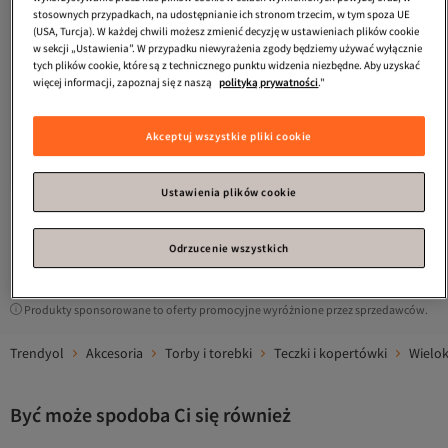
stosownych przypadkach, na udostępnianie ich stronom trzecim, w tym spoza UE
(USA, Turcja). W każdej chwili możesz zmienić decyzję w ustawieniach plików cookie
w sekcji „Ustawienia”. W przypadku niewyrażenia zgody będziemy używać wyłącznie
tych plików cookie, które są z technicznego punktu widzenia niezbędne. Aby uzyskać
więcej informacji, zapoznaj się z naszą
polityką prywatności
."
#2 w najczęściej wyświetlanych
Guess
Mała czarna torba męska
Akceptuj wszystkie pliki cookie
Milano do noszenia na ramieniu
Darmowa wysyłka
HMMIPWP6350-BLA
389,
72
zł
Ustawienia plików cookie
1
Odrzucenie wszystkich
Produkty sponsorowane to oferty promocyjne wyróżnione przez sprzedawców.
Trendyol
Akcesoria
Torby i torebki
Teczki i kopertówki
Wielok
Być może spodoba Ci się również