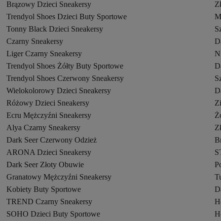
Brązowy Dzieci Sneakersy
Z
Trendyol Shoes Dzieci Buty Sportowe
M
Tonny Black Dzieci Sneakersy
S
Czarny Sneakersy
D
Liger Czarny Sneakersy
Ni
Trendyol Shoes Żółty Buty Sportowe
Da
Trendyol Shoes Czerwony Sneakersy
S
Wielokolorowy Dzieci Sneakersy
D
Różowy Dzieci Sneakersy
Z
Ecru Mężczyźni Sneakersy
Ż
Alya Czarny Sneakersy
Z
Dark Seer Czerwony Odzież
B
ARONA Dzieci Sneakersy
S
Dark Seer Złoty Obuwie
P
Granatowy Mężczyźni Sneakersy
T
Kobiety Buty Sportowe
D
TREND Czarny Sneakersy
H
SOHO Dzieci Buty Sportowe
H