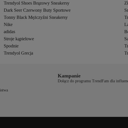
Trendyol Shoes Brązowy Sneakersy
Z
Dark Seer Czerwony Buty Sportowe
S
Tonny Black Mężczyźni Sneakersy
T
Nike
L
adidas
B
Stroje kąpielowe
S
Spodnie
T
Trendyol Grecja
T
Kampanie
Dołącz do programu TrendFam dla influen
ństwa