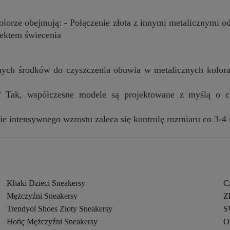
olorze obejmują: - Połączenie złota z innymi metalicznymi o
fektem świecenia
ych środków do czyszczenia obuwia w metalicznych kolorac
?
Tak, współczesne modele są projektowane z myślą o c
e intensywnego wzrostu zaleca się kontrolę rozmiaru co 3-4 
Khaki Dzieci Sneakersy
C
Mężczyźni Sneakersy
Z
Trendyol Shoes Złoty Sneakersy
S
Hotiç Mężczyźni Sneakersy
O