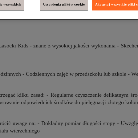
e wszystkich
Ustawienia plików cookie
Akceptuj wszystkie pliki 
spekty: wygoda i trwałość. Złote sneakersy dostępne w Pols
wniające komfort przez cały dzień - Wygodne zapięcia uł
asocki Kids - znane z wysokiej jakości wykonania - Skecher
rodzinnych - Codziennych zajęć w przedszkolu lub szkole - 
strzegać kilku zasad: - Regularne czyszczenie delikatnym ś
osowanie odpowiednich środków do pielęgnacji złotego kolor
rócić uwagę na: - Dokładny pomiar długości stopy - Uwzglę
iału wierzchniego