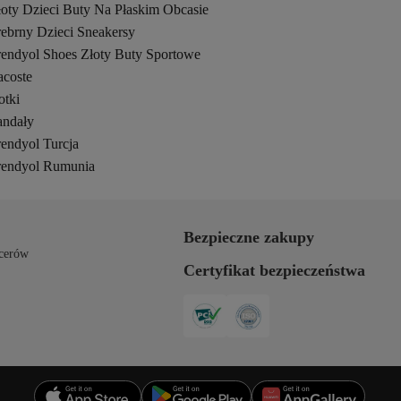
łoty Dzieci Buty Na Płaskim Obcasie
rebrny Dzieci Sneakersy
rendyol Shoes Złoty Buty Sportowe
acoste
otki
andały
rendyol Turcja
rendyol Rumunia
Bezpieczne zakupy
cerów
Certyfikat bezpieczeństwa