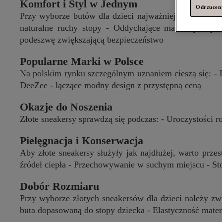
Komfort i Styl w Jednym
Odrzuceni
Przy wyborze butów dla dzieci najważniejsze są dwa a
naturalne ruchy stopy - Oddychające materiały zape
podeszwę zwiększającą bezpieczeństwo
Popularne Marki w Polsce
Na polskim rynku szczególnym uznaniem cieszą się: - L
DeeZee - łączące modny design z przystępną ceną
Okazje do Noszenia
Złote sneakersy sprawdzą się podczas: - Uroczystości 
Pielęgnacja i Konserwacja
Aby złote sneakersy służyły jak najdłużej, warto prze
źródeł ciepła - Przechowywanie w suchym miejscu - St
Dobór Rozmiaru
Przy wyborze złotych sneakersów dla dzieci należy zw
buta dopasowaną do stopy dziecka - Elastyczność mater