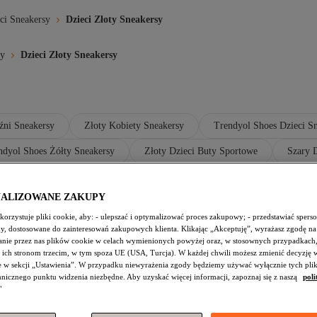
ci Sneakersy
Dzieci Złoty Sneakersy
sy
Dzieci Złoty Sneakersy
źni Sneakersy
Złoty Kobiety Sneakersy
Trendyol Shoes Dzieci S
ndyol Shoes Żółty Sneakersy
Złoty Dzieci Buty Sportowe
Szary 
akersy
Żółty Sneakersy
Liger Dzieci Sneakersy
HBC Dzieci
NALIZOWANE ZAKUPY
orzystuje pliki cookie, aby: - ulepszać i optymalizować proces zakupowy; - przedstawiać spers
amy, dostosowane do zainteresowań zakupowych klienta. Klikając „Akceptuję”, wyrażasz zgodę na
ybór dla Najmłodszych
nie przez nas plików cookie w celach wymienionych powyżej oraz, w stosownych przypadkach,
 ich stronom trzecim, w tym spoza UE (USA, Turcja). W każdej chwili możesz zmienić decyzję 
 to sposób na dodanie blasku każdej stylizacji najmłodszyc
e w sekcji „Ustawienia”. W przypadku niewyrażenia zgody będziemy używać wyłącznie tych pli
dą niezbędną dla aktywnych dzieci. Od codziennych zabaw
chnicznego punktu widzenia niezbędne. Aby uzyskać więcej informacji, zapoznaj się z naszą
poli
"