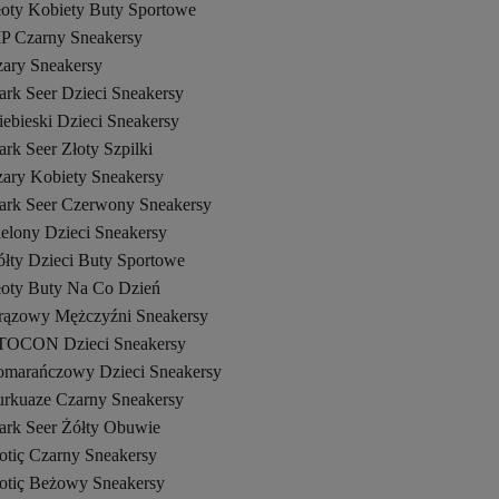
łoty Kobiety Buty Sportowe
P Czarny Sneakersy
zary Sneakersy
ark Seer Dzieci Sneakersy
ebieski Dzieci Sneakersy
rk Seer Złoty Szpilki
zary Kobiety Sneakersy
ark Seer Czerwony Sneakersy
ielony Dzieci Sneakersy
ółty Dzieci Buty Sportowe
łoty Buty Na Co Dzień
rązowy Mężczyźni Sneakersy
TOCON Dzieci Sneakersy
omarańczowy Dzieci Sneakersy
urkuaze Czarny Sneakersy
ark Seer Żółty Obuwie
otiç Czarny Sneakersy
otiç Beżowy Sneakersy