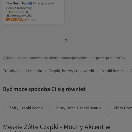
The North Face
Odkryj Beanie
Beanie Kolorowy
1.0
(
1
)
Darmowa wysyłka
156,
-19%
40
zł
192,06
1
Produkty sponsorowane to oferty promocyjne wyróżnione przez sprzedawców.
Trendyol
Akcesoria
Czapki, berety i rękawiczki
Czapki beanie
Być może spodoba Ci się również
Żółty Czapki Beanie
Złoty Dzieci Czapki Beanie
Złoty Czap
Męskie Żółte Czapki - Modny Akcent w