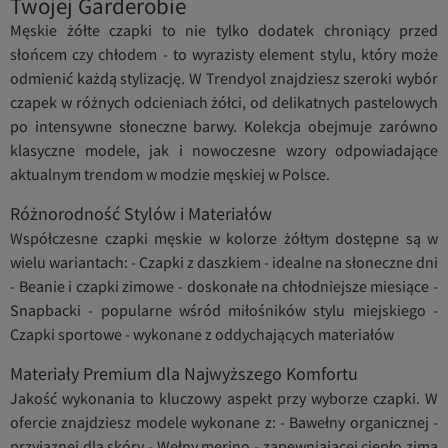
Twojej Garderobie
Męskie żółte czapki to nie tylko dodatek chroniący przed
słońcem czy chłodem - to wyrazisty element stylu, który może
odmienić każdą stylizację. W Trendyol znajdziesz szeroki wybór
czapek w różnych odcieniach żółci, od delikatnych pastelowych
po intensywne słoneczne barwy. Kolekcja obejmuje zarówno
klasyczne modele, jak i nowoczesne wzory odpowiadające
aktualnym trendom w modzie męskiej w Polsce.
Różnorodność Stylów i Materiałów
Współczesne czapki męskie w kolorze żółtym dostępne są w
wielu wariantach: - Czapki z daszkiem - idealne na słoneczne dni
- Beanie i czapki zimowe - doskonałe na chłodniejsze miesiące -
Snapbacki - popularne wśród miłośników stylu miejskiego -
Czapki sportowe - wykonane z oddychających materiałów
Materiały Premium dla Najwyższego Komfortu
Jakość wykonania to kluczowy aspekt przy wyborze czapki. W
ofercie znajdziesz modele wykonane z: - Bawełny organicznej -
przyjaznej dla skóry - Wełny merino - zapewniającej ciepło zimą