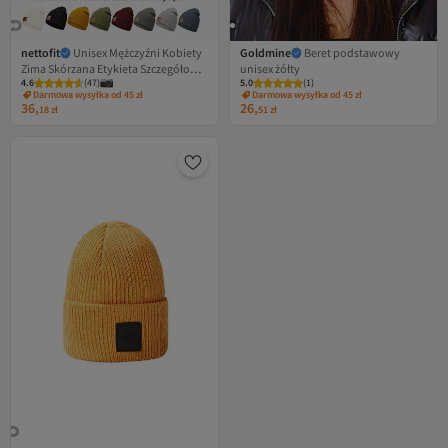
nettofit
Unisex Mężczyźni Kobiety
Goldmine
Beret podstawowy
Zima Skórzana Etykieta Szczegółowa
unisex żółty
4.6
(
47
)
5.0
(
1
)
Miękka Musztardowa Wełniana
Darmowa wysyłka od 45 zł
Darmowa wysyłka od 45 zł
Czapka Beanie
36,
26,
18
zł
51
zł