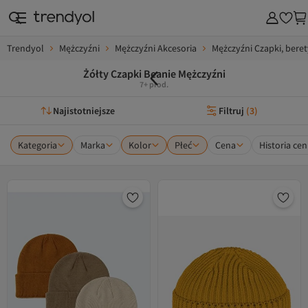
Trendyol
Mężczyźni
Mężczyźni Akcesoria
Mężczyźni Czapki, beret
Żółty Czapki Beanie Mężczyźni
7+ prod.
Najistotniejsze
Filtruj
(
3
)
Kategoria
Marka
Kolor
Płeć
Cena
Historia cen