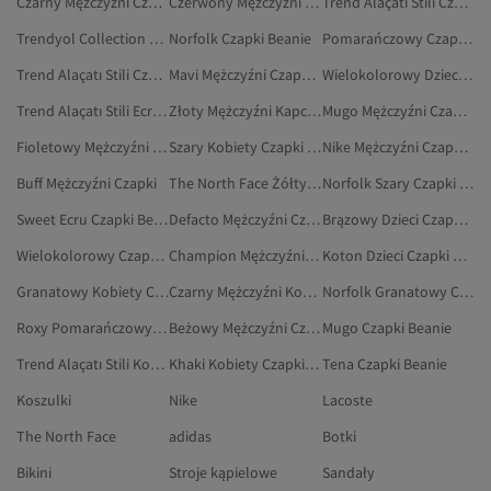
Czarny Mężczyźni Czapki, Berety I Rękawiczki
Czerwony Mężczyźni Czapki Beanie
Trend Alaçatı Stili Czarny Czapki Beanie
Trendyol Collection Kobiety Czapki Beanie
Norfolk Czapki Beanie
Pomarańczowy Czapki Beanie
Trend Alaçatı Stili Czerwony Czapki Beanie
Mavi Mężczyźni Czapki Beanie
Wielokolorowy Dzieci Czapki Beanie
Trend Alaçatı Stili Ecru Czapki Beanie
Złoty Mężczyźni Kapcie Domowe
Mugo Mężczyźni Czapki Beanie
Fioletowy Mężczyźni Czapki Beanie
Szary Kobiety Czapki Beanie
Nike Mężczyźni Czapki Beanie
Buff Mężczyźni Czapki
The North Face Żółty Czapki Beanie
Norfolk Szary Czapki Beanie
Sweet Ecru Czapki Beanie
Defacto Mężczyźni Czapki Beanie
Brązowy Dzieci Czapki Beanie
Wielokolorowy Czapki Beanie
Champion Mężczyźni Czapki Beanie
Koton Dzieci Czapki Beanie
Granatowy Kobiety Czapki Beanie
Czarny Mężczyźni Komplet: Szalik, Czapka I Rękawiczki
Norfolk Granatowy Czapki Beanie
Roxy Pomarańczowy Czapki Beanie
Beżowy Mężczyźni Czapki, Berety I Rękawiczki
Mugo Czapki Beanie
Trend Alaçatı Stili Kobiety Czapki Beanie
Khaki Kobiety Czapki Beanie
Tena Czapki Beanie
Koszulki
Nike
Lacoste
The North Face
adidas
Botki
Bikini
Stroje kąpielowe
Sandały