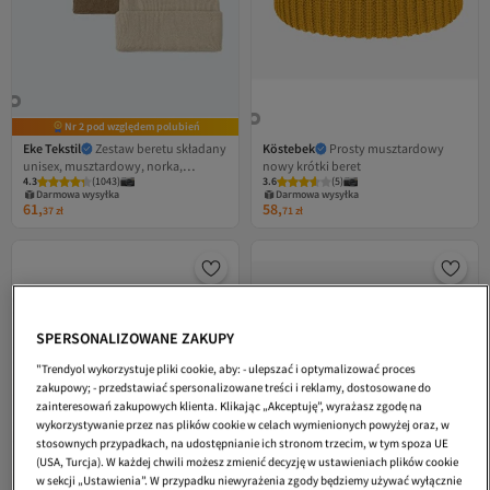
Nr 2 pod względem polubień
Eke Tekstil
Zestaw beretu składany
Köstebek
Prosty musztardowy
unisex, musztardowy, norka,
nowy krótki beret
4.3
(
1043
)
3.6
(
5
)
kamień, 3 części
Darmowa wysyłka
Darmowa wysyłka
61,
58,
37
zł
71
zł
SPERSONALIZOWANE ZAKUPY
"Trendyol wykorzystuje pliki cookie, aby: - ulepszać i optymalizować proces
zakupowy; - przedstawiać spersonalizowane treści i reklamy, dostosowane do
zainteresowań zakupowych klienta. Klikając „Akceptuję”, wyrażasz zgodę na
wykorzystywanie przez nas plików cookie w celach wymienionych powyżej oraz, w
stosownych przypadkach, na udostępnianie ich stronom trzecim, w tym spoza UE
(USA, Turcja). W każdej chwili możesz zmienić decyzję w ustawieniach plików cookie
w sekcji „Ustawienia”. W przypadku niewyrażenia zgody będziemy używać wyłącznie