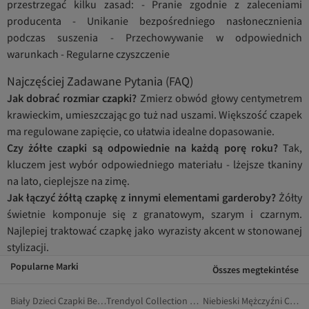
przestrzegać kilku zasad: - Pranie zgodnie z zaleceniami
producenta - Unikanie bezpośredniego nasłonecznienia
podczas suszenia - Przechowywanie w odpowiednich
warunkach - Regularne czyszczenie
Najczęściej Zadawane Pytania (FAQ)
Jak dobrać rozmiar czapki?
Zmierz obwód głowy centymetrem
krawieckim, umieszczając go tuż nad uszami. Większość czapek
ma regulowane zapięcie, co ułatwia idealne dopasowanie.
Czy żółte czapki są odpowiednie na każdą porę roku?
Tak,
kluczem jest wybór odpowiedniego materiału - lżejsze tkaniny
na lato, cieplejsze na zimę.
Jak łączyć żółtą czapkę z innymi elementami garderoby?
Żółty
świetnie komponuje się z granatowym, szarym i czarnym.
Najlepiej traktować czapkę jako wyrazisty akcent w stonowanej
stylizacji.
Popularne Marki
Összes megtekintése
Biały Dzieci Czapki Beanie
Trendyol Collection Czapki Beanie
Niebieski Mężczyźni Czapki Beanie