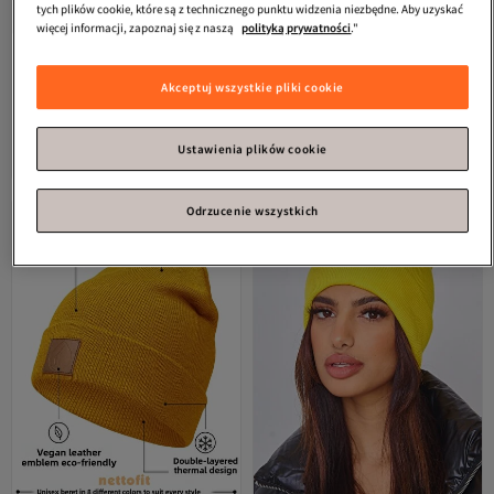
tych plików cookie, które są z technicznego punktu widzenia niezbędne. Aby uzyskać
więcej informacji, zapoznaj się z naszą
polityką prywatności
."
Akceptuj wszystkie pliki cookie
DESİGNER
Bear Beanie (Czapka
Koton
Basic Kolej Czapka z
dla dorosłych z misiem) Zimowa
pomponem, z zakładką, z haftem
Najniższa cena od 30 dni
4.7
(
3
)
4.8
Darmowa wysyłka
(
11
)
kolorowa czapka
Ustawienia plików cookie
Darmowa wysyłka
Najniższa cena od 30 dni
102,
66,
44
zł
83
zł
Odrzucenie wszystkich