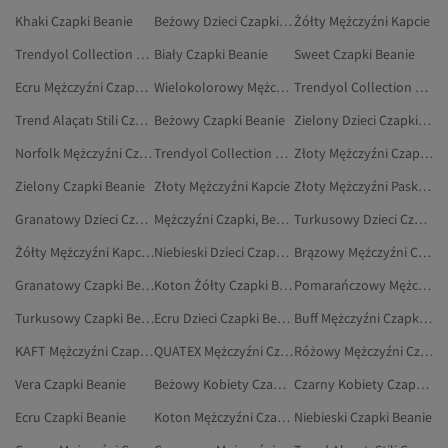
Khaki Czapki Beanie
Beżowy Dzieci Czapki Beanie
Żółty Mężczyźni Kapcie
Trendyol Collection Szary Czapki Beanie
Biały Czapki Beanie
Sweet Czapki Beanie
Ecru Mężczyźni Czapki Beanie
Wielokolorowy Mężczyźni Czapki Beanie
Trendyol Collection Czarny Czapki Beanie
Trend Alaçatı Stili Czapki Beanie
Beżowy Czapki Beanie
Zielony Dzieci Czapki Beanie
Norfolk Mężczyźni Czapki Beanie
Trendyol Collection Granatowy Czapki Beanie
Złoty Mężczyźni Czapki, Berety I Rękawiczki
Zielony Czapki Beanie
Złoty Mężczyźni Kapcie
Złoty Mężczyźni Paski I Szelki
Granatowy Dzieci Czapki Beanie
Mężczyźni Czapki, Berety I Rękawiczki
Turkusowy Dzieci Czapki Beanie
Żółty Mężczyźni Kapcie Domowe
Niebieski Dzieci Czapki Beanie
Brązowy Mężczyźni Czapki Beanie
Granatowy Czapki Beanie
Koton Żółty Czapki Beanie
Pomarańczowy Mężczyźni Czapki Beanie
Turkusowy Czapki Beanie
Ecru Dzieci Czapki Beanie
Buff Mężczyźni Czapki, Berety I Rękawiczki
KAFT Mężczyźni Czapki Beanie
QUATEX Mężczyźni Czapki Beanie
Różowy Mężczyźni Czapki Beanie
Vera Czapki Beanie
Beżowy Kobiety Czapki Beanie
Czarny Kobiety Czapki Beanie
Ecru Czapki Beanie
Koton Mężczyźni Czapki Beanie
Niebieski Czapki Beanie