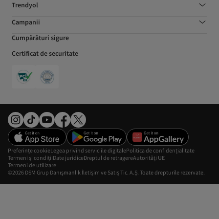
Trendyol
Campanii
Cumpărături sigure
Certificat de securitate
Preferințe cookie
Legea privind serviciile digitale
Politica de confidențialitate
Termeni și condiții
Date juridice
Dreptul de retragere
Autorități UE
Termeni de utilizare
©2026 DSM Grup Danışmanlık İletişim ve Satış Tic. A.Ş. Toate drepturile rezervate.