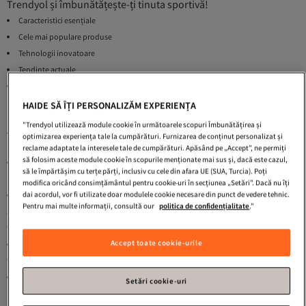
Trendyol și îmbunătățește-ți tinuta sportivă!
Caracteristici esențiale
Cele mai populare produse
Tehnologii inovatoare
Tendințe actuale
Întrebări frecvente
HAIDE SĂ ÎȚI PERSONALIZĂM EXPERIENȚA
Caracteristici esențiale
"Trendyol utilizează module cookie în următoarele scopuri Îmbunătățirea și
Alegerea
încălțămintei sport roșii adidas
implică mai mult decât
optimizarea experiența tale la cumpărături. Furnizarea de conținut personalizat și
un simplu aspect estetic. Iată ce trebuie să cauți:
reclame adaptate la interesele tale de cumpărături. Apăsând pe „Accept”, ne permiți
să folosim aceste module cookie în scopurile menționate mai sus și, dacă este cazul,
Confort și potrivire
: Multe dintre modelele adidas sunt true to size, dar este
să le împărtășim cu terțe părți, inclusiv cu cele din afara UE (SUA, Turcia). Poți
recomandat să verifici specificațiile fiecărui model pentru a alege mărimea perfectă.
modifica oricând consimțământul pentru cookie-uri în secțiunea „Setări”. Dacă nu îți
dai acordul, vor fi utilizate doar modulele cookie necesare din punct de vedere tehnic.
Performanță
: În funcție de sportul pe care îl practici, caută caracteristici precum
Pentru mai multe informații, consultă our
politica de confidențialitate
."
amortizarea, suportul și respirabilitatea. De exemplu, pentru alergare, o talpă cu
tehnologie Boost poate oferi un plus de confort.
Accept toate cookie-urile
Durabilitate
: Materialele folosite sunt de înaltă calitate și concepute să reziste în
timp, astfel încât să te bucuri de fiecare pereche pentru o perioadă îndelungată.
Stil
: Culoarea roșie vibrantă este nu doar atrăgătoare, ci și versatilă, potrivită atât
Setări cookie-uri
pentru antrenamente, cât și pentru outfituri casual.