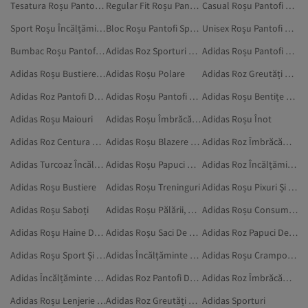
Tesatura Roșu Pantofi Sport
Regular Fit Roșu Pantofi Sport
Casual Roșu Pantofi Sport
Sport Roșu Încălțăminte Outdoor
Bloc Roșu Pantofi Sport
Unisex Roșu Pantofi Sport
Bumbac Roșu Pantofi Sport
Adidas Roz Sporturi Nautice
Adidas Roșu Pantofi Fără Toc
Adidas Roșu Bustiere Sport
Adidas Roșu Polare
Adidas Roz Greutăți Pentru Încheietura Gleznei
Adidas Roz Pantofi De Tenis
Adidas Roșu Pantofi De Baschet
Adidas Roșu Bentițe Sport
Adidas Roșu Maiouri
Adidas Roșu Îmbrăcăminte De Exterior
Adidas Roșu Înot
Adidas Roz Centura De Greutate
Adidas Roșu Blazere Sport
Adidas Roz Îmbrăcăminte
Adidas Turcoaz Încălțăminte Sport
Adidas Roșu Papuci De Sport
Adidas Roz Încălțăminte Outdoor
Adidas Roșu Bustiere
Adidas Roșu Treninguri
Adidas Roșu Pixuri Și Articole Pentru Scris Și Desenat
Adidas Roșu Saboți
Adidas Roșu Pălării, Berete Și Mănuși
Adidas Roșu Consumabile De Birou Și Papetărie
Adidas Roșu Haine De Sport
Adidas Roșu Saci De Gimnastică
Adidas Roz Papuci De Sport
Adidas Roșu Sport Și Outdoor
Adidas Încălțăminte Sport
Adidas Roșu Crampoane
Adidas Încălțăminte De Apă
Adidas Roz Pantofi De Baschet
Adidas Roz Îmbrăcăminte De Exterior
Adidas Roșu Lenjerie Intimă Și Ținute De Noapte
Adidas Roz Greutăți Mâini Și Picioare
Adidas Sporturi