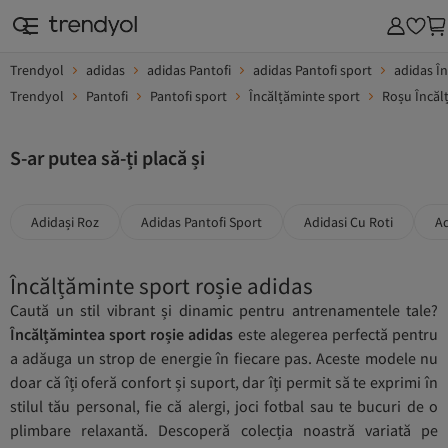
Trendyol
adidas
adidas Pantofi
adidas Pantofi sport
adidas Î
Trendyol
Pantofi
Pantofi sport
Încălțăminte sport
Roșu Încăl
S-ar putea să-ți placă și
Adidași Roz
Adidas Pantofi Sport
Adidasi Cu Roti
Ad
Încălțăminte sport roșie adidas
Caută un stil vibrant și dinamic pentru antrenamentele tale?
Încălțămintea sport roșie adidas
este alegerea perfectă pentru
a adăuga un strop de energie în fiecare pas. Aceste modele nu
doar că îți oferă confort și suport, dar îți permit să te exprimi în
stilul tău personal, fie că alergi, joci fotbal sau te bucuri de o
plimbare relaxantă. Descoperă colecția noastră variată pe