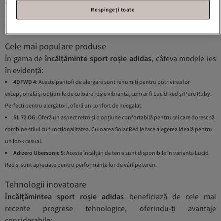
Tehnologie
: Modelele recente includ inovări precum tehnologia 4D pentru un
Respingeți toate
suport personalizat și materialele Parley, care sunt din plastic reciclat pentru un
impact mai mic asupra mediului.
Cele mai populare produse
În gama de
încălțăminte sport roșie adidas
, câteva modele ies
în evidență:
4DFWD 4
: Aceste pantofi de alergare sunt renumiți pentru potrivirea lor
excepțională și opțiunile de culoare roșie vibrantă, cum ar fi Lucid Red și Pure Ruby.
Perfecti pentru alergători, oferă un confort de neegalat.
SL 72 OG
: Oferă un aspect retro și o opțiune confortabilă pentru cei care doresc să
combine stilul cu funcționalitatea. Culoarea Solar Red le face alegerea ideală pentru
un look casual.
Adizero Ubersonic 5
: Aceste încălțări de tenis sunt disponibile în varianta Lucid
Red și sunt apreciate pentru performanța lor de vârf pe teren.
Tehnologii inovatoare
Încălțămintea sport roșie adidas
beneficiază de cele mai
recente progrese tehnologice, oferindu-ți avantaje
considerabile: