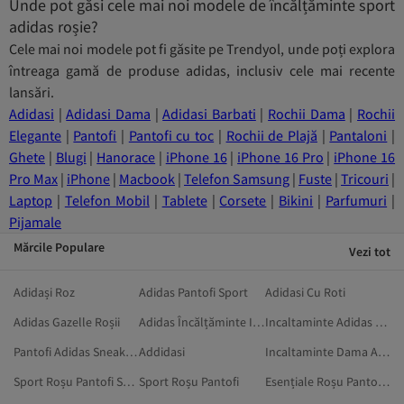
Unde pot găsi cele mai noi modele de încălțăminte sport
adidas roșie?
Cele mai noi modele pot fi găsite pe Trendyol, unde poți explora
întreaga gamă de produse adidas, inclusiv cele mai recente
lansări.
Adidasi
|
Adidasi Dama
|
Adidasi Barbati
|
Rochii Dama
|
Rochii
Elegante
|
Pantofi
|
Pantofi cu toc
|
Rochii de Plajă
|
Pantaloni
|
Ghete
|
Blugi
|
Hanorace
|
iPhone 16
|
iPhone 16 Pro
|
iPhone 16
Pro Max
|
iPhone
|
Macbook
|
Telefon Samsung
|
Fuste
|
Tricouri
|
Laptop
|
Telefon Mobil
|
Tablete
|
Corsete
|
Bikini
|
Parfumuri
|
Pijamale
Mărcile Populare
Vezi tot
Adidași Roz
Adidas Pantofi Sport
Adidasi Cu Roti
Adidas Gazelle Roșii
Adidas Încălțăminte Impermeabilă
Incaltaminte Adidas Dama
Pantofi Adidas Sneakers
Addidasi
Incaltaminte Dama Adidas
Sport Roșu Pantofi Sport
Sport Roșu Pantofi
Esențiale Roșu Pantofi Sport