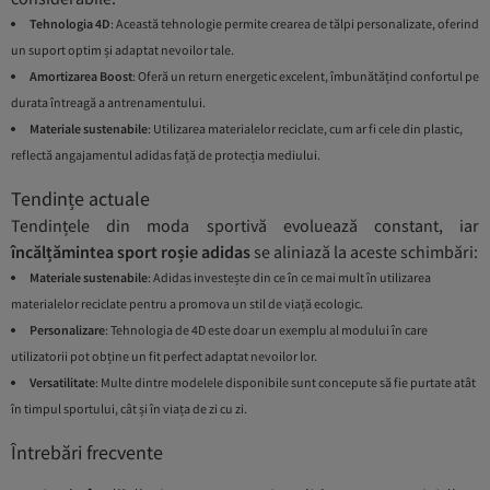
Tehnologia 4D
: Această tehnologie permite crearea de tălpi personalizate, oferind
un suport optim și adaptat nevoilor tale.
Amortizarea Boost
: Oferă un return energetic excelent, îmbunătățind confortul pe
durata întreagă a antrenamentului.
Materiale sustenabile
: Utilizarea materialelor reciclate, cum ar fi cele din plastic,
reflectă angajamentul adidas față de protecția mediului.
Tendințe actuale
Tendințele din moda sportivă evoluează constant, iar
încălțămintea sport roșie adidas
se aliniază la aceste schimbări:
Materiale sustenabile
: Adidas investește din ce în ce mai mult în utilizarea
materialelor reciclate pentru a promova un stil de viață ecologic.
Personalizare
: Tehnologia de 4D este doar un exemplu al modului în care
utilizatorii pot obține un fit perfect adaptat nevoilor lor.
Versatilitate
: Multe dintre modelele disponibile sunt concepute să fie purtate atât
în timpul sportului, cât și în viața de zi cu zi.
Întrebări frecvente