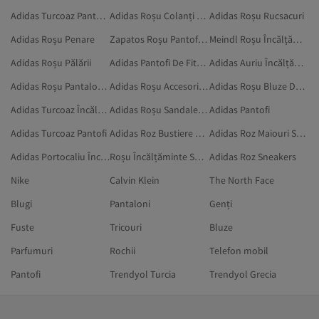
Adidas Turcoaz Pantofi Sport
Adidas Roșu Colanți Sport
Adidas Roșu Rucsacuri
Adidas Roșu Penare
Zapatos Roșu Pantofi Sport
Meindl Roșu Încălțăminte Sport
Adidas Roșu Pălării
Adidas Pantofi De Fitness
Adidas Auriu Încălțăminte Sport
Adidas Roșu Pantaloni Sport
Adidas Roșu Accesorii Sportive
Adidas Roșu Bluze De Trening Sport
Adidas Turcoaz Încălțăminte Fitness Și De Alergare
Adidas Roșu Sandale Și Papuci
Adidas Pantofi
Adidas Turcoaz Pantofi
Adidas Roz Bustiere Sport
Adidas Roz Maiouri Sport
Adidas Portocaliu Încălțăminte Sport
Roșu Încălțăminte Sport
Adidas Roz Sneakers
Nike
Calvin Klein
The North Face
Blugi
Pantaloni
Genți
Fuste
Tricouri
Bluze
Parfumuri
Rochii
Telefon mobil
Pantofi
Trendyol Turcia
Trendyol Grecia