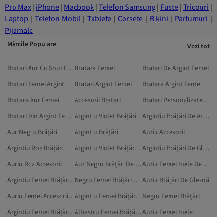
Pro Max
|
iPhone
|
Macbook
|
Telefon Samsung
|
Fuste
|
Tricouri
|
Laptop
|
Telefon Mobil
|
Tablete
|
Corsete
|
Bikini
|
Parfumuri
|
Pijamale
Mărcile Populare
Vezi tot
Bratari Aur Cu Snur Femei
Bratara Femei
Bratari De Argint Femei
Bratari Femei Argint
Bratari Argint Femei
Bratara Argint Femei
Bratara Aur Femei
Accesorii Bratari
Bratari Personalizate Aur Femei
Bratari Din Argint Femei
Argintiu Violet Brățări
Argintiu Brățări De Argint
Aur Negru Brățări
Argintiu Brățări
Auriu Accesorii
Argintiu Roz Brățări
Argintiu Violet Brățări De Argint
Argintiu Brățări De Gleznă
Auriu Roz Accesorii
Aur Negru Brățări De Aur
Auriu Femei Inele De Aur
Argintiu Femei Brățări Flexibile
Negru Femei Brățări De Aur
Auriu Brățări De Gleznă
Auriu Femei Accesorii Fantasy
Argintiu Femei Brățări De Picior
Negru Femei Brățări
Argintiu Femei Brățări De Gleznă
Albastru Femei Brățări De Aur
Auriu Femei Inele