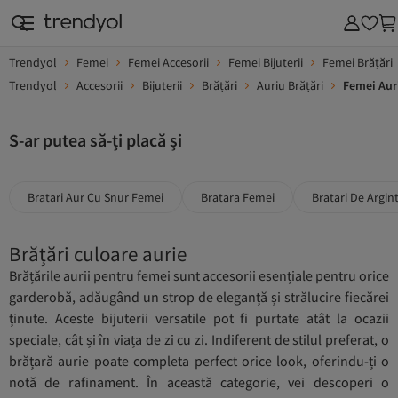
Trendyol
Femei
Femei Accesorii
Femei Bijuterii
Femei Brățări
Trendyol
Accesorii
Bijuterii
Brățări
Auriu Brățări
Femei Auri
S-ar putea să-ți placă și
Bratari Aur Cu Snur Femei
Bratara Femei
Bratari De Argin
Brățări culoare aurie
Brățările aurii pentru femei sunt accesorii esențiale pentru orice
garderobă, adăugând un strop de eleganță și strălucire fiecărei
ținute. Aceste bijuterii versatile pot fi purtate atât la ocazii
speciale, cât și în viața de zi cu zi. Indiferent de stilul preferat, o
brățară aurie poate completa perfect orice look, oferindu-ți o
notă de rafinament. În această categorie, vei descoperi o