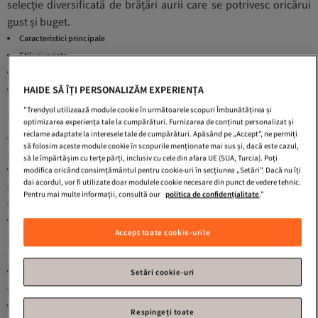
selecție diversificată de brățări aurii care se potrivesc oricărui
gust și buget.
Caracteristici principale
Stiluri variate
Întreținere și îngrijire
HAIDE SĂ ÎȚI PERSONALIZĂM EXPERIENȚA
Întrebări frecvente
"Trendyol utilizează module cookie în următoarele scopuri Îmbunătățirea și
Caracteristici principale
optimizarea experiența tale la cumpărături. Furnizarea de conținut personalizat și
Atunci când alegi
Femei Culoare aurie Brățări
, mai multe
reclame adaptate la interesele tale de cumpărături. Apăsând pe „Accept”, ne permiți
să folosim aceste module cookie în scopurile menționate mai sus și, dacă este cazul,
aspecte devin esențiale. Iată ce ar trebui să ai în vedere:
să le împărtășim cu terțe părți, inclusiv cu cele din afara UE (SUA, Turcia). Poți
Material
: Este important să optezi pentru brățări fabricate din materiale de
modifica oricând consimțământul pentru cookie-uri în secțiunea „Setări”. Dacă nu îți
dai acordul, vor fi utilizate doar modulele cookie necesare din punct de vedere tehnic.
calitate, cum ar fi aliajul de zinc, aurul placat sau aurul solid. Aceste materiale nu doar
Pentru mai multe informații, consultă our
politica de confidențialitate
."
că oferă un aspect elegant, dar sunt și rezistente la uzură.
Tipul de închidere
: În general, brățările cu închidere de tip lobster-claw sunt
Accept toate cookie-urile
preferate datorită securității și ajustabilității pe care o oferă. Acest tip de închidere
asigură că bijuteria va rămâne la locul ei, fără riscul de a cădea.
Dimensiune
: Brățările ajustabile sunt ideale pentru a se potrivi diverselor
Setări cookie-uri
dimensiuni ale încheieturilor. Acest aspect este crucial pentru confortul purtătorului.
Compatibilitate
: O brățară aurie ar trebui să fie versatilă, putând fi asortată cu alte
Respingeți toate