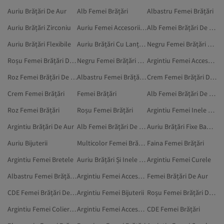
Auriu Brățări De Aur
Alb Femei Brățări
Albastru Femei Brățări
Auriu Brățări Zirconiu
Auriu Femei Accesorii Lenjerie Intimă
Alb Femei Brățări De Aur
Auriu Brățări Flexibile
Auriu Brățări Cu Lanț Pe Deget
Negru Femei Brățări De Argint
Roșu Femei Brățări De Aur
Negru Femei Brățări De Picior
Argintiu Femei Accesorii Fantasy
Roz Femei Brățări De Aur
Albastru Femei Brățări De Argint
Crem Femei Brățări De Argint
Crem Femei Brățări
Femei Brățări
Alb Femei Brățări De Argint
Roz Femei Brățări
Roșu Femei Brățări
Argintiu Femei Inele De Aur
Argintiu Brățări De Aur
Alb Femei Brățări De Picior
Auriu Brățări Fixe Bangle
Auriu Bijuterii
Multicolor Femei Brățări De Aur
Faina Femei Brățări
Argintiu Femei Bretele
Auriu Brățări Și Inele Cu Lanț Pe Deget
Argintiu Femei Curele
Albastru Femei Brățări De Picior
Argintiu Femei Accesorii
Femei Brățări De Aur
CDE Femei Brățări De Argint
Argintiu Femei Bijuterii
Roșu Femei Brățări De Argint
Argintiu Femei Coliere De Aur
Argintiu Femei Accesorii Lenjerie Intimă
CDE Femei Brățări