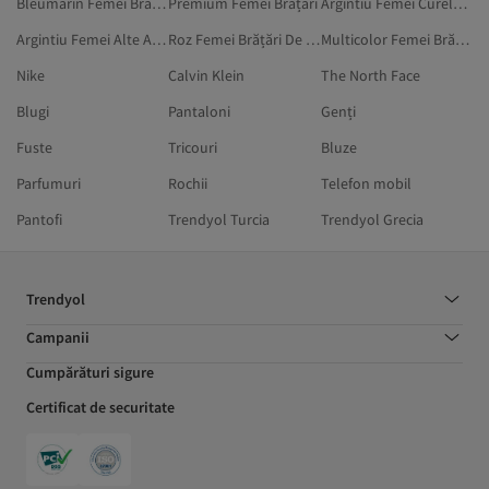
Bleumarin Femei Brățări
Premium Femei Brățări
Argintiu Femei Curele Și Bretele
Argintiu Femei Alte Accesorii
Roz Femei Brățări De Argint
Multicolor Femei Brățări
Nike
Calvin Klein
The North Face
Blugi
Pantaloni
Genți
Fuste
Tricouri
Bluze
Parfumuri
Rochii
Telefon mobil
Pantofi
Trendyol Turcia
Trendyol Grecia
Trendyol
Campanii
Cumpărături sigure
Certificat de securitate