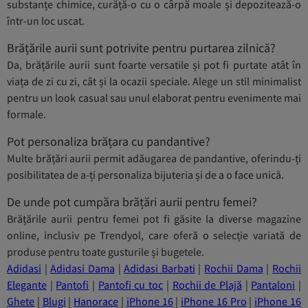
substanțe chimice, curăță-o cu o cârpă moale și depozitează-o
într-un loc uscat.
Brățările aurii sunt potrivite pentru purtarea zilnică?
Da, brățările aurii sunt foarte versatile și pot fi purtate atât în
viața de zi cu zi, cât și la ocazii speciale. Alege un stil minimalist
pentru un look casual sau unul elaborat pentru evenimente mai
formale.
Pot personaliza brățara cu pandantive?
Multe brățări aurii permit adăugarea de pandantive, oferindu-ți
posibilitatea de a-ți personaliza bijuteria și de a o face unică.
De unde pot cumpăra brățări aurii pentru femei?
Brățările aurii pentru femei pot fi găsite la diverse magazine
online, inclusiv pe Trendyol, care oferă o selecție variată de
produse pentru toate gusturile și bugetele.
Adidasi
|
Adidasi Dama
|
Adidasi Barbati
|
Rochii Dama
|
Rochii
Elegante
|
Pantofi
|
Pantofi cu toc
|
Rochii de Plajă
|
Pantaloni
|
Ghete
|
Blugi
|
Hanorace
|
iPhone 16
|
iPhone 16 Pro
|
iPhone 16