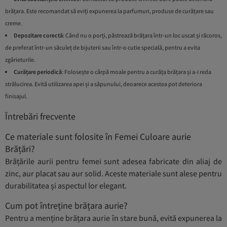
brățara. Este recomandat să eviți expunerea la parfumuri, produse de curățare sau
creme.
Depozitare corectă
: Când nu o porți, păstrează brățara într-un loc uscat și răcoros,
de preferat într-un săculeț de bijuterii sau într-o cutie specială, pentru a evita
zgârieturile.
Curățare periodică
: Folosește o cârpă moale pentru a curăța brățara și a-i reda
strălucirea. Evită utilizarea apei și a săpunului, deoarece acestea pot deteriora
finisajul.
Întrebări frecvente
Ce materiale sunt folosite în Femei Culoare aurie
Brățări?
Brățările aurii pentru femei sunt adesea fabricate din aliaj de
zinc, aur placat sau aur solid. Aceste materiale sunt alese pentru
durabilitatea și aspectul lor elegant.
Cum pot întreține brățara aurie?
Pentru a menține brățara aurie în stare bună, evită expunerea la