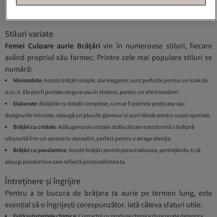
bijuterii sau articole vestimentare. Astfel, poți crea diverse combinații pentru orice
ocazie.
Stiluri variate
Femei Culoare aurie Brățări
vin în numeroase stiluri, fiecare
având propriul său farmec. Printre cele mai populare stiluri se
numără:
Minimaliste
: Aceste brățări simple, dar elegante, sunt perfecte pentru un look de
zi cu zi. Ele pot fi purtate singure sau în straturi, pentru un efect modern.
Elaborate
: Brățările cu detalii complexe, cum ar fi pietrele prețioase sau
designurile intricate, adaugă un plus de glamour și sunt ideale pentru ocazii speciale.
Brățări cu cristale
: Adăugarea de cristale strălucitoare transformă o brățară
obișnuită într-un accesoriu deosebit, perfect pentru a atrage atenția.
Brățări cu pandantive
: Aceste brățări permit personalizarea, permițându-ți să
adaugi pandantive care reflectă personalitatea ta.
Întreținere și îngrijire
Pentru a te bucura de brățara ta aurie pe termen lung, este
esențial să o îngrijești corespunzător. Iată câteva sfaturi utile:
Evită substanțele chimice
: Contactul cu produse chimice dure poate deteriora