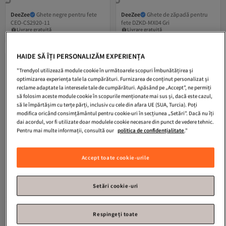
DeeZee
Ghete negre pentru fete
DeeZee
Ghete de zăpadă pentru
CEO-CS2920-11
fete DZKD-MX04 Gri
Livrare gratuită
Livrare gratuită
7 RON cupon
13 RON cupon
151,
275,
-5%
-5%
99
Lei
159,99
49
Lei
289,99
Livrare gratuită
Livrare gratuită
HAIDE SĂ ÎȚI PERSONALIZĂM EXPERIENȚA
"Trendyol utilizează module cookie în următoarele scopuri Îmbunătățirea și
optimizarea experiența tale la cumpărături. Furnizarea de conținut personalizat și
reclame adaptate la interesele tale de cumpărături. Apăsând pe „Accept”, ne permiți
să folosim aceste module cookie în scopurile menționate mai sus și, dacă este cazul,
să le împărtășim cu terțe părți, inclusiv cu cele din afara UE (SUA, Turcia). Poți
modifica oricând consimțământul pentru cookie-uri în secțiunea „Setări”. Dacă nu îți
dai acordul, vor fi utilizate doar modulele cookie necesare din punct de vedere tehnic.
Pentru mai multe informații, consultă our
politica de confidențialitate
."
Accept toate cookie-urile
Setări cookie-uri
DeeZee
Ghete negre pentru fete
DeeZee
Cizme de zăpadă pentru
Respingeți toate
fete gri DZKD-MX04
Livrare gratuită