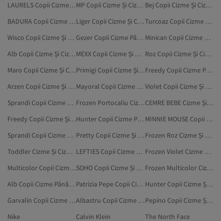
LAURELS Copii Cizme Și Cizme Până La Genunchi
MP Copii Cizme Și Cizme Până La Genunchi
Bej Copii Cizme Și Cizme Până La Genunchi
BADURA Copii Cizme Și Cizme Până La Genunchi
Liger Copii Cizme Și Cizme Până La Genunchi
Turcoaz Copii Cizme Și Cizme Până La Genunchi
Wisco Copii Cizme Și Cizme Până La Genunchi
Gezer Copii Cizme Până La Genunchi
Minican Copii Cizme Și Cizme Până La Genunchi
Alb Copii Cizme Și Cizme Până La Genunchi
MEXX Copii Cizme Și Cizme Până La Genunchi
Roz Copii Cizme Și Cizme Până La Genunchi
Maro Copii Cizme Și Cizme Până La Genunchi
Primigi Copii Cizme Și Cizme Până La Genunchi
Freedy Copii Cizme Până La Genunchi
Arzen Copii Cizme Și Cizme Până La Genunchi
Mayoral Copii Cizme Și Cizme Până La Genunchi
Violet Copii Cizme Și Cizme Până La Genunchi
Sprandi Copii Cizme Și Cizme Până La Genunchi
Frozen Portocaliu Cizme Și Cizme Până La Genunchi
CEMRE BEBE Cizme Și Cizme Până La Genunchi
Freedy Copii Cizme Și Cizme Până La Genunchi
Hunter Copii Cizme Până La Genunchi
MINNIE MOUSE Copii Cizme Și Cizme Până La Genunchi
Sprandi Copii Cizme Până La Genunchi
Pretty Copii Cizme Și Cizme Până La Genunchi
Frozen Roz Cizme Și Cizme Până La Genunchi
Toddler Cizme Și Cizme Până La Genunchi
LEFTIES Copii Cizme Și Cizme Până La Genunchi
Frozen Violet Cizme Și Cizme Până La Genunchi
Multicolor Copii Cizme Și Cizme Până La Genunchi
SOHO Copii Cizme Și Cizme Până La Genunchi
Frozen Multicolor Cizme Și Cizme Până La Genunchi
Alb Copii Cizme Până La Genunchi
Patrizia Pepe Copii Cizme Și Cizme Până La Genunchi
Hunter Copii Cizme Și Cizme Până La Genunchi
Garvalin Copii Cizme Și Cizme Până La Genunchi
Albastru Copii Cizme Și Cizme Până La Genunchi
Pepino Copii Cizme Și Cizme Până La Genunchi
Nike
Calvin Klein
The North Face