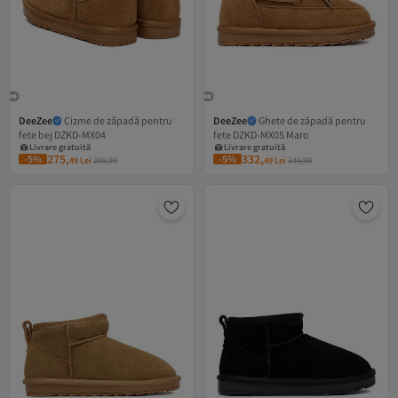
DeeZee
Cizme de zăpadă pentru
DeeZee
Ghete de zăpadă pentru
fete bej DZKD-MX04
fete DZKD-MX05 Maro
Livrare gratuită
Livrare gratuită
13 RON cupon
16 RON cupon
275,
332,
-5%
-5%
49
Lei
289,99
49
Lei
349,99
Livrare gratuită
Livrare gratuită