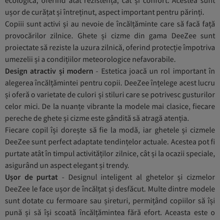
ușor de curățat și întreținut, aspect important pentru părinți.
Copiii sunt activi și au nevoie de încălțăminte care să facă față
provocărilor zilnice. Ghete și cizme din gama DeeZee sunt
proiectate să reziste la uzura zilnică, oferind protecție împotriva
umezelii și a condițiilor meteorologice nefavorabile.
Design atractiv și modern
- Estetica joacă un rol important în
alegerea încălțămintei pentru copii. DeeZee înțelege acest lucru
și oferă o varietate de culori și stiluri care se potrivesc gusturilor
celor mici. De la nuanțe vibrante la modele mai clasice, fiecare
pereche de ghete și cizme este gândită să atragă atenția.
Fiecare copil își dorește să fie la modă, iar ghetele și cizmele
DeeZee sunt perfect adaptate tendințelor actuale. Acestea pot fi
purtate atât în timpul activităților zilnice, cât și la ocazii speciale,
asigurând un aspect elegant și trendy.
Ușor de purtat
- Designul inteligent al ghetelor și cizmelor
DeeZee le face ușor de încălțat și desfăcut. Multe dintre modele
sunt dotate cu fermoare sau șireturi, permițând copiilor să își
pună și să își scoată încălțămintea fără efort. Aceasta este o