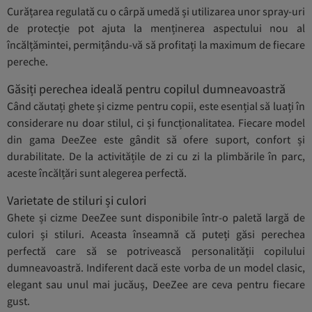
Curățarea regulată cu o cârpă umedă și utilizarea unor spray-uri
de protecție pot ajuta la menținerea aspectului nou al
încălțămintei, permițându-vă să profitați la maximum de fiecare
pereche.
Găsiți perechea ideală pentru copilul dumneavoastră
Când căutați ghete și cizme pentru copii, este esențial să luați în
considerare nu doar stilul, ci și funcționalitatea. Fiecare model
din gama DeeZee este gândit să ofere suport, confort și
durabilitate. De la activitățile de zi cu zi la plimbările în parc,
aceste încălțări sunt alegerea perfectă.
Varietate de stiluri și culori
Ghete și cizme DeeZee sunt disponibile într-o paletă largă de
culori și stiluri. Aceasta înseamnă că puteți găsi perechea
perfectă care să se potrivească personalității copilului
dumneavoastră. Indiferent dacă este vorba de un model clasic,
elegant sau unul mai jucăuș, DeeZee are ceva pentru fiecare
gust.