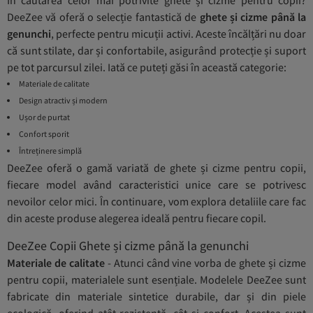
DeeZee vă oferă o selecție fantastică de
ghete și cizme până la
genunchi
, perfecte pentru micuții activi. Aceste încălțări nu doar
că sunt stilate, dar și confortabile, asigurând protecție și suport
pe tot parcursul zilei. Iată ce puteți găsi în această categorie:
Materiale de calitate
Design atractiv și modern
Ușor de purtat
Confort sporit
Întreținere simplă
DeeZee oferă o gamă variată de ghete și cizme pentru copii,
fiecare model având caracteristici unice care se potrivesc
nevoilor celor mici. În continuare, vom explora detaliile care fac
din aceste produse alegerea ideală pentru fiecare copil.
DeeZee Copii Ghete și cizme până la genunchi
Materiale de calitate
- Atunci când vine vorba de ghete și cizme
pentru copii, materialele sunt esențiale. Modelele DeeZee sunt
fabricate din materiale sintetice durabile, dar și din piele
ecologică, oferind atât rezistență, cât și confort. Acestea sunt