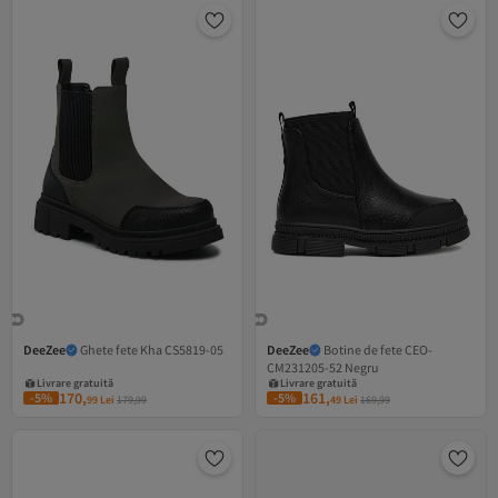
DeeZee
Ghete fete Kha CS5819-05
DeeZee
Botine de fete CEO-
CM231205-52 Negru
Livrare gratuită
Livrare gratuită
8 RON cupon
8 RON cupon
170,
161,
-5%
-5%
99
Lei
179,99
49
Lei
169,99
Livrare gratuită
Livrare gratuită