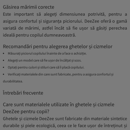
Găsirea mărimii corecte
Este important să alegeți dimensiunea potrivită, pentru a
asigura confortul și siguranța piciorului. DeeZee oferă o gamă
variată de mărimi, astfel încât să fie ușor să găsiți perechea
ideală pentru copilul dumneavoastră.
Recomandări pentru alegerea ghetelor și cizmelor
Măsurați piciorul copilului înainte de a face o achiziție.
Alegeți un model care să fie ușor de încălțat și scos.
Optați pentru culori și stiluri care să îi placă copilului.
Verificați materialele din care sunt fabricate, pentru a asigura confortul și
durabilitatea.
Întrebări frecvente
Care sunt materialele utilizate în ghetele și cizmele
DeeZee pentru copii?
Ghetele și cizmele DeeZee sunt fabricate din materiale sintetice
durabile și piele ecologică, ceea ce le face ușor de întreținut și