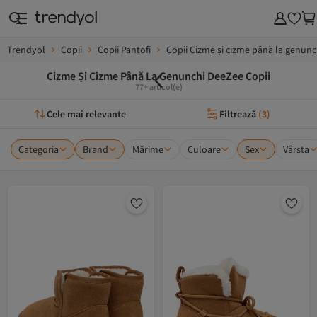
Trendyol
Copii
Copii Pantofi
Copii Cizme și cizme până la genunc
Cizme Și Cizme Până La Genunchi
DeeZee
Copii
77+ articol(e)
Cele mai relevante
Filtrează
(
3
)
Categoria
Brand
Mărime
Culoare
Sex
Vârsta