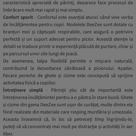
caracteristică apreciată de părinți, deoarece face procesul de
îmbrăcare mult mai rapid și mai simplu.
Confort sporit
- Confortul este esențial atunci când vine vorba
de încălțămintea pentru copii. Modelele DeeZee sunt dotate cu
branțuri moi și căptușeli respirabile, care asigură o potrivire
perfectă și un suport adecvat pentru picior. Această atenție la
detalii se traduce printr-o experiență plăcută de purtare, chiar și
pe parcursul unor zile lungi de joacă.
De asemenea, talpa flexibilă permite o mișcare naturală,
contribuind la dezvoltarea sănătoasă a piciorului. Așadar,
fiecare pereche de ghete și cizme este concepută să sprijine
activitatea fizică a copiilor.
Întreținere simplă
- Părinții știu cât de importantă este
întreținerea încălțămintei pentru a o păstra în stare bună. Ghete
și cizme din gama DeeZee sunt ușor de curățat, multe dintre ele
fiind realizate din materiale care resping murdăria și umezeala.
Aceasta înseamnă că, în loc să petreceți timp îngrijindu-le,
puteți să vă concentrați mai mult pe distracție și activități în aer
liber.