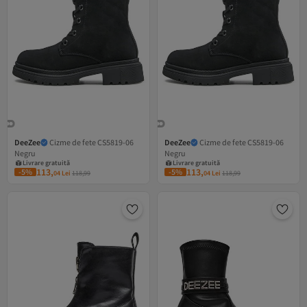
DeeZee
Cizme de fete CS5819-06
DeeZee
Cizme de fete CS5819-06
Negru
Negru
Livrare gratuită
Livrare gratuită
5 RON cupon
5 RON cupon
113,
113,
-5%
-5%
04
Lei
118,99
04
Lei
118,99
Livrare gratuită
Livrare gratuită