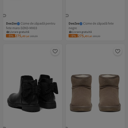
DeeZee
Cizme de zăpadă pentru
DeeZee
Cizme de zăpadă fete
fete maro DZKD-MX03
negre
Livrare gratuită
Livrare gratuită
13 RON cupon
13 RON cupon
275,
275,
-5%
-5%
49
Lei
289,99
49
Lei
289,99
Livrare gratuită
Livrare gratuită