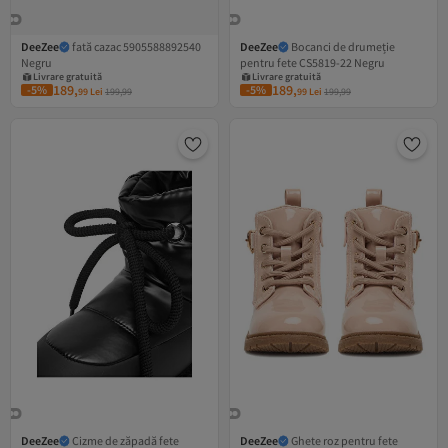
DeeZee
fată cazac 5905588892540
DeeZee
Bocanci de drumeție
Negru
pentru fete CS5819-22 Negru
Livrare gratuită
Livrare gratuită
9 RON cupon
9 RON cupon
189,
189,
-5%
-5%
99
Lei
199,99
99
Lei
199,99
Livrare gratuită
Livrare gratuită
DeeZee
Cizme de zăpadă fete
DeeZee
Ghete roz pentru fete