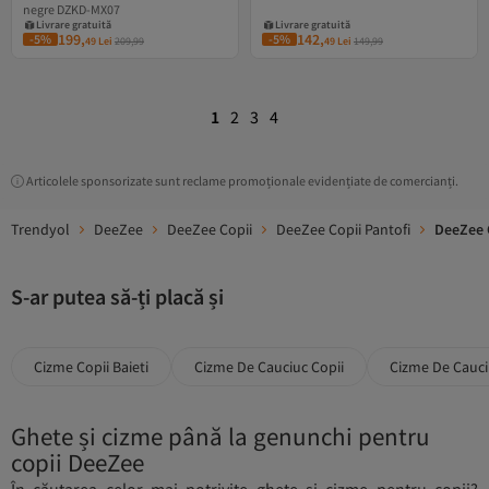
negre DZKD-MX07
Livrare gratuită
Livrare gratuită
9 RON cupon
7 RON cupon
199,
142,
-5%
-5%
49
Lei
209,99
49
Lei
149,99
Livrare gratuită
Livrare gratuită
1
2
3
4
Articolele sponsorizate sunt reclame promoționale evidențiate de comercianți.
Trendyol
DeeZee
DeeZee Copii
DeeZee Copii Pantofi
DeeZee 
S-ar putea să-ți placă și
Cizme Copii Baieti
Cizme De Cauciuc Copii
Cizme De Cauci
Ghete și cizme până la genunchi pentru
copii DeeZee
În căutarea celor mai potrivite ghete și cizme pentru copii?