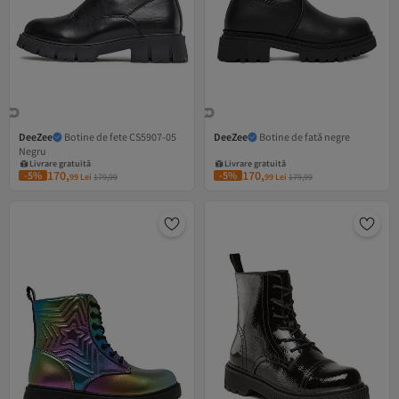
DeeZee
Botine de fete CS5907-05
DeeZee
Botine de fată negre
Negru
Livrare gratuită
Livrare gratuită
8 RON cupon
8 RON cupon
170,
170,
-5%
-5%
99
Lei
179,99
99
Lei
179,99
Livrare gratuită
Livrare gratuită