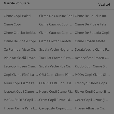
Mărcile Populare
Vezi tot
Cizme Copii Baieti
Cizme De Cauciuc Copii
Cizme De Cauciuc Imblanite Copii
Cizme Copii
Cizme Cauciuc Copii Marimea 22
Cizme De Ploaie Fete
Cizme Cauciuc Imblanite Copii
Cizme Cauciuc Copii Marimea 21
Cizme De Zapada Copii
Cizme De Ploaie Copii
Cizme Frozen Pantofi
Cizme Frozen Ghete
Cu Fermoar Vicco Cizme Până La Genunchi
Școala Veche Negru Cizme Până La Genunchi
Școala Veche Cizme Până La Genunchi
Piele Artificială Frozen Cizme Până La Genunchi
Toc Plat Frozen Cizme Până La Genunchi
Nespecificat Frozen Cizme Până La Genunchi
Lace-up Frozen Cizme Până La Genunchi
Școala Veche Roz Cizme Până La Genunchi
Kiddo Copii Cizme Și Cizme Până La Genunchi
Copii Cizme Până La Genunchi
OEM Copii Cizme Până La Genunchi
MODA Copii Cizme Și Cizme Până La Genunchi
Auriu Copii Cizme Până La Genunchi
CEMRE BEBE Copii Cizme Și Cizme Până La Genunchi
Trendyol Shoes Copii Cizme Și Cizme Până La Genunchi
Icepeak Copii Cizme Și Cizme Până La Genunchi
Negru Copii Cizme Până La Genunchi
Rieker Copii Cizme Și Cizme Până La Genunchi
MAGIC SHOES Copii Cizme Și Cizme Până La Genunchi
Crem Copii Cizme Până La Genunchi
Gezer Copii Cizme Și Cizme Până La Genunchi
Frozen Cizme Până La Genunchi
Çavuşoğlu Copii Cizme Și Cizme Până La Genunchi
Frozen Albastru Cizme Și Cizme Până La Genunchi