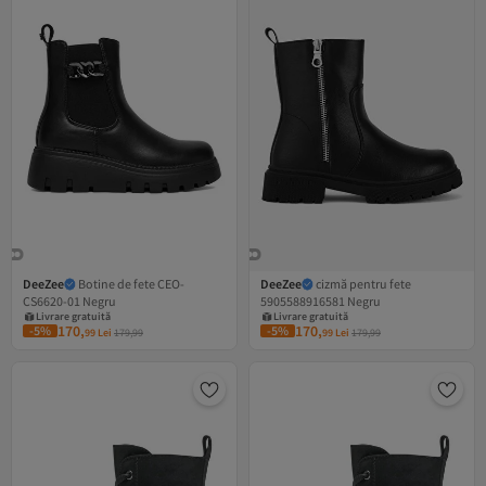
DeeZee
Botine de fete CEO-
DeeZee
cizmă pentru fete
CS6620-01 Negru
5905588916581 Negru
Livrare gratuită
Livrare gratuită
8 RON cupon
8 RON cupon
170,
170,
-5%
-5%
99
Lei
179,99
99
Lei
179,99
Livrare gratuită
Livrare gratuită