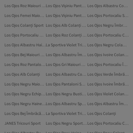
Los Ojos Roz Maiouri Sport
Los Ojos Vișiniu Pantaloni Scurți De Sport
Los Ojos Albastru Colanți Sport
Los Ojos Femei Maiouri Sport
Los Ojos Vișiniu Pantaloni De Trening
Los Ojos Portocaliu Sport Și Outdoor
Los Ojos Colanți Sport
Los Ojos Alb Colanți Sport
Los Ojos Negru Îmbrăcăminte
Los Ojos Portocaliu Haine De Sport
Los Ojos Roz Colanți Sport
Los Ojos Portocaliu Colanți Sport
Los Ojos Albastru Haine De Sport
La Sportiva Violet Tricouri Sport
Los Ojos Negru Colanți Sport
Los Ojos Bej Maiouri Sport
Los Ojos Albastru Îmbrăcăminte
Los Ojos Ivoire Colanți Sport
Los Ojos Roz Pantaloni Sport
Los Ojos Gri Maiouri Sport
Los Ojos Portocaliu Îmbrăcăminte
Los Ojos Alb Colanți
Los Ojos Albastru Colanți
Los Ojos Verde Îmbrăcăminte
Los Ojos Negru Maiouri Sport
Los Ojos Pantaloni Sport
Los Ojos Ivoire Îmbrăcăminte
Los Ojos Negru Echipament Sportiv
Los Ojos Negru Bustiere Sport
Los Ojos Violet Colanți Sport
Los Ojos Negru Haine De Sport
Los Ojos Albastru Sport Și Outdoor
Los Ojos Albastru Îmbrăcăminte De Exterior
Los Ojos Bej Îmbrăcăminte
La Sportiva Violet Tricouri
Los Ojos Colanți
JANES Tricouri Sport
Los Ojos Negru Sport Și Outdoor
Los Ojos Portocaliu Colanți