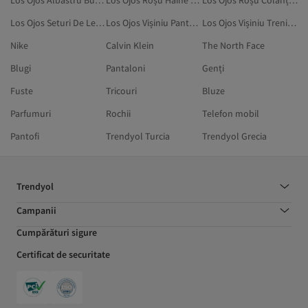
Los Ojos Albastru Bustiere Sport
Los Ojos Roșu Haine De Sport
Los Ojos Roșu Colanți Sport
Los Ojos Seturi De Lenjerie Intimă Sport
Los Ojos Vișiniu Pantaloni
Los Ojos Vișiniu Treninguri
Nike
Calvin Klein
The North Face
Blugi
Pantaloni
Genți
Fuste
Tricouri
Bluze
Parfumuri
Rochii
Telefon mobil
Pantofi
Trendyol Turcia
Trendyol Grecia
Trendyol
Campanii
Cumpărături sigure
Certificat de securitate