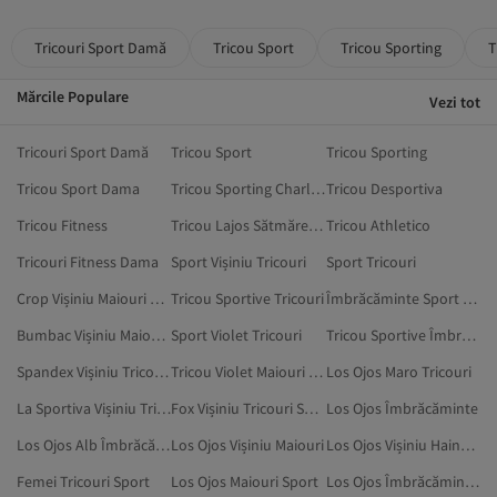
Tricouri Sport Damă
Tricou Sport
Tricou Sporting
T
Mărcile Populare
Vezi tot
Tricouri Sport Damă
Tricou Sport
Tricou Sporting
Tricou Sport Dama
Tricou Sporting Charleroi
Tricou Desportiva
Tricou Fitness
Tricou Lajos Sătmăreanu
Tricou Athletico
Tricouri Fitness Dama
Sport Vișiniu Tricouri
Sport Tricouri
Crop Vișiniu Maiouri Sport
Tricou Sportive Tricouri
Îmbrăcăminte Sport Sportive Tricouri
Bumbac Vișiniu Maiouri Sport
Sport Violet Tricouri
Tricou Sportive Îmbrăcăminte
Spandex Vișiniu Tricouri
Tricou Violet Maiouri Sport
Los Ojos Maro Tricouri
La Sportiva Vișiniu Tricouri
Fox Vișiniu Tricouri Sport
Los Ojos Îmbrăcăminte
Los Ojos Alb Îmbrăcăminte
Los Ojos Vișiniu Maiouri
Los Ojos Vișiniu Haine De Sport
Femei Tricouri Sport
Los Ojos Maiouri Sport
Los Ojos Îmbrăcăminte De Exterior