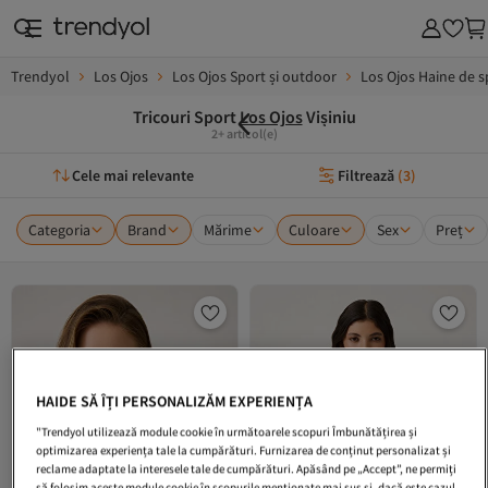
Trendyol
Los Ojos
Los Ojos Sport și outdoor
Los Ojos Haine de s
Tricouri Sport
Los Ojos
Vișiniu
2+ articol(e)
Cele mai relevante
Filtrează
(
3
)
Categoria
Brand
Mărime
Culoare
Sex
Preț
HAIDE SĂ ÎȚI PERSONALIZĂM EXPERIENȚA
"Trendyol utilizează module cookie în următoarele scopuri Îmbunătățirea și
optimizarea experiența tale la cumpărături. Furnizarea de conținut personalizat și
reclame adaptate la interesele tale de cumpărături. Apăsând pe „Accept”, ne permiți
să folosim aceste module cookie în scopurile menționate mai sus și, dacă este cazul,