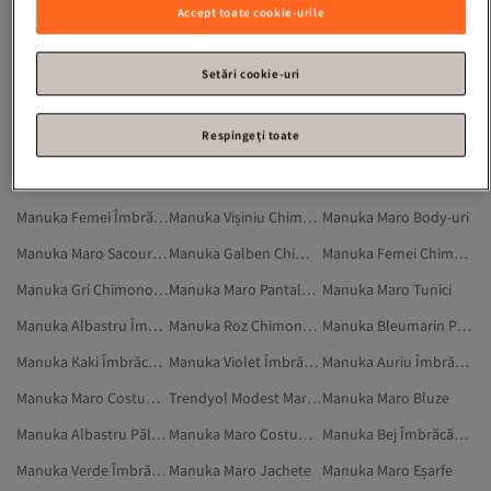
Mânecă Standard Manuka Costume De Baie Colecția Modest
Îmbrăcăminte De Plajă Manuka Costume De Baie Colecția Modest
Tesatura Manuka Costume De Baie Colecția Modest
Accept toate cookie-urile
Wrapover Manuka Costume De Baie Colecția Modest
Maneca Ruffle Maro Cămăși Colecția Modest
Țesut Manuka Costume De Baie Colecția Modest
Îmbrăcăminte Colecția Modestă Manuka Costume De Baie
Poliester Manuka Costume De Baie Colecția Modest
Manuka Maro Tunici Colecția Modest
Setări cookie-uri
Manuka Galben Chimonouri Colecția Modest
Manuka Kaki Chimonouri Și Caftane
Manuka Maro Rochii Colecția Modest
Respingeți toate
Manuka Maro Curele Și Bretele
Manuka Îmbrăcăminte De Plajă
Manuka Violet Chimonouri Și Caftane
Manuka Bleumarin Îmbrăcăminte De Plajă
Manuka Negru Chimonouri Și Caftane
Manuka Verde Chimonouri Și Caftane
Manuka Femei Îmbrăcăminte De Plajă
Manuka Vișiniu Chimonouri Și Caftane
Manuka Maro Body-uri
Manuka Maro Sacouri Colecția Modest
Manuka Galben Chimonouri Și Caftane
Manuka Femei Chimonouri Și Caftane
Manuka Gri Chimonouri Și Caftane
Manuka Maro Pantaloni Colecția Modest
Manuka Maro Tunici
Manuka Albastru Îmbrăcăminte De Plajă
Manuka Roz Chimonouri Colecția Modest
Manuka Bleumarin Pălării
Manuka Kaki Îmbrăcăminte De Plajă
Manuka Violet Îmbrăcăminte De Plajă
Manuka Auriu Îmbrăcăminte De Plajă
Manuka Maro Costume De Baie Colecția Modest
Trendyol Modest Maro Chimonouri Colecția Modest
Manuka Maro Bluze
Manuka Albastru Pălării
Manuka Maro Costume De Baie
Manuka Bej Îmbrăcăminte De Plajă
Manuka Verde Îmbrăcăminte De Plajă
Manuka Maro Jachete
Manuka Maro Eșarfe