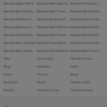
Manuka Negru Îmbrăcăminte De Plajă
Manuka Maro Șepci Sportive
Manuka Portocaliu Îmbrăcăminte De Plajă
Manuka Roz Chimonouri Și Caftane
Manuka Maro Trenciuri Elegante
Manuka Alb Îmbrăcăminte De Plajă
Manuka Multicolor Îmbrăcăminte De Plajă
Manuka Bleumarin Îmbrăcăminte
Manuka Vișiniu Îmbrăcăminte De Plajă
Manuka Bleumarin Îmbrăcăminte Colecția Modest
Manuka Maro Paltoane
Manuka Maro Rochii De Bal Și Absolvire
Manuka Îmbrăcăminte Colecția Modest
Manuka Maro Fulare
Manuka Maro Rochii De Seară Colecția Modest
Manuka Maro Trenciuri
Manuka Femei Șaluri
Manuka Costume De Baie Colecția Modest
Manuka Maro Pantaloni
Manuka Îmbrăcăminte
Manuka Maro Trenciuri Colecția Modest
Nike
Calvin Klein
The North Face
Blugi
Pantaloni
Genți
Fuste
Tricouri
Bluze
Parfumuri
Rochii
Telefon mobil
Pantofi
Trendyol Turcia
Trendyol Grecia