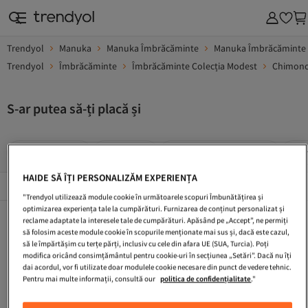
Trendyol
Manuka
Manuka Îmbrăcăminte
Manuka Îmbrăcăminte 
Trendyol
Îmbrăcăminte
Îmbrăcăminte Colecția Modest
Chimonou
S-ar putea să-ți placă și
Manuka Miere
Chimono
Kimono Judo Albastru
Ki
HAIDE SĂ ÎȚI PERSONALIZĂM EXPERIENȚA
Mărcile Populare
Vezi tot
"Trendyol utilizează module cookie în următoarele scopuri Îmbunătățirea și
optimizarea experiența tale la cumpărături. Furnizarea de conținut personalizat și
Manuka Miere
Chimono
Kimono Judo Albastru
reclame adaptate la interesele tale de cumpărături. Apăsând pe „Accept”, ne permiți
să folosim aceste module cookie în scopurile menționate mai sus și, dacă este cazul,
Kimono De Plaja
Kemono
Unde Gasesc Miere De Manuka Originala
să le împărtășim cu terțe părți, inclusiv cu cele din afara UE (SUA, Turcia). Poți
modifica oricând consimțământul pentru cookie-uri în secțiunea „Setări”. Dacă nu îți
Kimono Plaja
Sacou Maro
Caftan
dai acordul, vor fi utilizate doar modulele cookie necesare din punct de vedere tehnic.
Pentru mai multe informații, consultă our
politica de confidențialitate
."
Crema Cu Miere De Manuka
Îmbrăcăminte Colecția Modestă Manuka Costume De Baie Colecția Modest
Mânecă Standard Maro Cămăși Colecția Modest