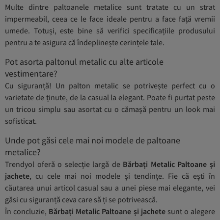
Multe dintre paltoanele metalice sunt tratate cu un strat
impermeabil, ceea ce le face ideale pentru a face față vremii
umede. Totuși, este bine să verifici specificațiile produsului
pentru a te asigura că îndeplinește cerințele tale.
Pot asorta paltonul metalic cu alte articole
vestimentare?
Cu siguranță! Un palton metalic se potrivește perfect cu o
varietate de ținute, de la casual la elegant. Poate fi purtat peste
un tricou simplu sau asortat cu o cămașă pentru un look mai
sofisticat.
Unde pot găsi cele mai noi modele de paltoane
metalice?
Trendyol oferă o selecție largă de
Bărbați Metalic Paltoane și
jachete
, cu cele mai noi modele și tendințe. Fie că ești în
căutarea unui articol casual sau a unei piese mai elegante, vei
găsi cu siguranță ceva care să ți se potrivească.
În concluzie,
Bărbați Metalic Paltoane și jachete
sunt o alegere