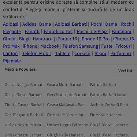
excelentă pentru oricine dorește să combine stilul modern cu
confortul. Alege-ți modelul preferat și bucură-te de un look
strălucitor!
Adidasi
|
Adidasi Dama
|
Adidasi Barbati
|
Rochii Dama
|
Rochii
Elegante
|
Pantofi
|
Pantofi cu toc
|
Rochii de Plajă
|
Pantaloni
|
Ghete
|
Blugi
|
Hanorace
|
iPhone 16
|
iPhone 16 Pro
|
iPhone 16
Pro Max
|
iPhone
|
Macbook
|
Telefon Samsung
|
Fuste
|
Tricouri
|
Laptop
|
Telefon Mobil
|
Tablete
|
Corsete
|
Bikini
|
Parfumuri
|
Pijamale
Mărcile Populare
Vezi tot
Geaca Neagra Barbati
Geaca Moto Barbati
Palton Barbati
Geaca Diesel Barbati
Geci Matlasate Barbati
Palton Barbati Iarna
Tinuta Casual Barbati
Geaca Matlasata Barbati
Jachete De Vară Pentru Bărbați
Geci Elegante Barbati
Fir Metalic Verde Jachete
Fir Metalic Jachete
Unisex Negru Paltoane Clasice
Unisex Negru Paltoane
Glugă Diesel Jachete
Unisex Negru Jachete De Iarnă
Glugă Helly Hansen Paltoane
Glugă Diesel Jachete De Iarnă