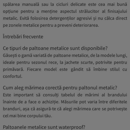
spălarea manuală sau la cicluri delicate este cea mai bună
opțiune pentru a menține aspectul strălucitor al finisajului
metalic. Evită folosirea detergenților agresivi și nu călca direct
pe zonele metalice pentru a preveni deteriorarea.
Întrebări frecvente
Ce tipuri de paltoane metalice sunt disponibile?
Găsești o gamă variată de paltoane metalice, de la modele lungi,
ideale pentru sezonul rece, la jachete scurte, potrivite pentru
primăvară. Fiecare model este gândit să îmbine stilul cu
confortul.
Cum aleg mărimea corectă pentru paltonul metalic?
Este important să consulți tabelul de mărimi al brandului
înainte de a face o achiziție. Măsurile pot varia între diferitele
branduri, așa că asigură-te că alegi mărimea care se potrivește
cel mai bine corpului tău.
Paltoanele metalice sunt waterproof?