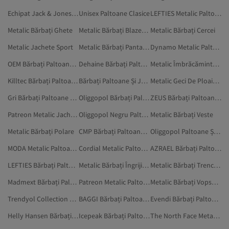
Echipat Jack & Jones Paltoane
Unisex Paltoane Clasice
LEFTIES Metalic Paltoane Și Jachete
Metalic Bărbați Ghete
Metalic Bărbați Blazere Și Veste
Metalic Bărbați Cercei
Metalic Jachete Sport
Metalic Bărbați Pantaloni
Dynamo Metalic Paltoane Și Jachete
OEM Bărbați Paltoane Și Jachete
Dehaine Bărbați Paltoane Și Jachete
Metalic Îmbrăcăminte De Exterior
Killtec Bărbați Paltoane Și Jachete
Bărbați Paltoane Și Jachete
Metalic Geci De Ploaie Și De Vânt
Gri Bărbați Paltoane Și Jachete
Oliggopol Bărbați Paltoane Și Jachete
ZEUS Bărbați Paltoane Și Jachete
Patreon Metalic Jachete
Oliggopol Negru Paltoane Și Jachete
Metalic Bărbați Veste
Metalic Bărbați Polare
CMP Bărbați Paltoane Și Jachete
Oliggopol Paltoane Și Jachete
MODA Metalic Paltoane Și Jachete
Cordial Metalic Paltoane Și Jachete
AZRAEL Bărbați Paltoane Și Jachete
LEFTIES Bărbați Paltoane Și Jachete
Metalic Bărbați Îngrijirea Părului
Metalic Bărbați Trenciuri Elegante
Madmext Bărbați Paltoane Și Jachete
Patreon Metalic Paltoane
Metalic Bărbați Vopsele De Păr
Trendyol Collection Bărbați Paltoane Și Jachete
BAGGI Bărbați Paltoane Și Jachete
Evendi Bărbați Paltoane Și Jachete
Helly Hansen Bărbați Paltoane Și Jachete
Icepeak Bărbați Paltoane Și Jachete
The North Face Metalic Paltoane Și Jachete