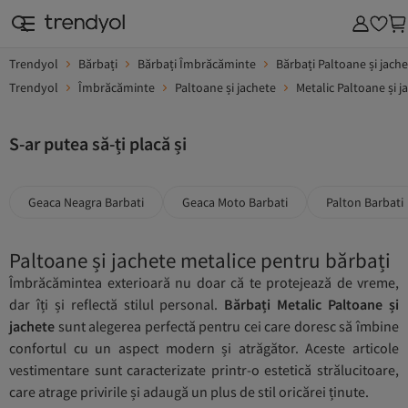
Trendyol
Bărbați
Bărbați Îmbrăcăminte
Bărbați Paltoane și jach
Trendyol
Îmbrăcăminte
Paltoane și jachete
Metalic Paltoane și j
S-ar putea să-ți placă și
Geaca Neagra Barbati
Geaca Moto Barbati
Palton Barbati
Paltoane și jachete metalice pentru bărbați
Îmbrăcămintea exterioară nu doar că te protejează de vreme,
dar îți și reflectă stilul personal.
Bărbați Metalic Paltoane și
jachete
sunt alegerea perfectă pentru cei care doresc să îmbine
confortul cu un aspect modern și atrăgător. Aceste articole
vestimentare sunt caracterizate printr-o estetică strălucitoare,
care atrage privirile și adaugă un plus de stil oricărei ținute.