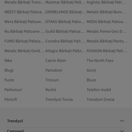
Metalic Bărbați Trenciuri
Masimar Bărbați Paltoane Și Jachete
Argintiu Bărbați Paltoane Și Jachete
MEECY Bărbați Paltoane Și Jachete
GRIMELANGE Bărbați Paltoane Și Jachete
Metalic Bărbați Butoni De Cămașă
Wera Bărbați Paltoane Și Jachete
OTAKU Bărbați Paltoane Și Jachete
MODA Bărbați Paltoane Și Jachete
Nu Bărbați Paltoane Și Jachete
Guild Bărbați Paltoane Și Jachete
Metalic Femei Geci De Ploaie Și De Vânt
FUMO Bărbați Paltoane Și Jachete
Coredra Bărbați Paltoane Și Jachete
Metalic Bărbați Pantaloni Sport
Metalic Bărbați Outdoor
Allegro Bărbați Paltoane Și Jachete
FASHION Bărbați Paltoane Și Jachete
Nike
Calvin Klein
The North Face
Blugi
Pantaloni
Genți
Fuste
Tricouri
Bluze
Parfumuri
Rochii
Telefon mobil
Pantofi
Trendyol Turcia
Trendyol Grecia
Trendyol
Campanii