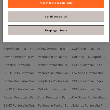
Zilnic Portocaliu Pantofi
Toc Plat Portocaliu Pantofi
Tocuri Cu Platformă Portocaliu Sneakers
Accept toate cookie-urile
Net Portocaliu Pantofi Cu Toc
Bal Portocaliu Pantofi
Sport Portocaliu Pantofi
Strâns Portocaliu Pantofi
Esențiale Portocaliu Pantofi Cu Toc
Trendyol Shoes Portocaliu Eșarfe
Setări cookie-uri
CMP Portocaliu Pantofi
SOHO Portocaliu Articole Sportive
SOHO Portocaliu Produse Electronice Optice
Respingeți toate
Trendyol Shoes Portocaliu Pantofi Cu Toc Eleganți
Palladium Portocaliu Pantofi
SOHO Portocaliu Stocare De Date
Portocaliu Pantofi
SOHO Portocaliu Gripper De Mână
SOHO Portocaliu Dispozitive De Urmărire Smart
Evendi Portocaliu Pantofi
SOHO Portocaliu Balerini
SOHO Portocaliu Echipament Sportiv
Savana Portocaliu Pantofi
Portocaliu Sneakers
Portocaliu Dulapuri De Pantofi
Zapatos Portocaliu Pantofi Sport
Rieker Portocaliu Pantofi
SOHO Portocaliu Sandale Și Papuci
PIKOLINOS Portocaliu Pantofi
Portocaliu Femei Pantofi
Fox Shoes Portocaliu Pantofi Cu Toc
Portocaliu Femei Sneakers
Simplicity Portocaliu Pantofi
SOHO Portocaliu Sport Și Outdoor
SOHO Portocaliu Sandale
Palladium Portocaliu Sneakers
SOHO Portocaliu Saboți
Casual Portocaliu Pantofi Sport
Sorel Portocaliu Pantofi
Fox Shoes Portocaliu Pantofi Casual
SOHO Portocaliu Outdoor
Portocaliu Pantofi Sport
Softinos Portocaliu Pantofi