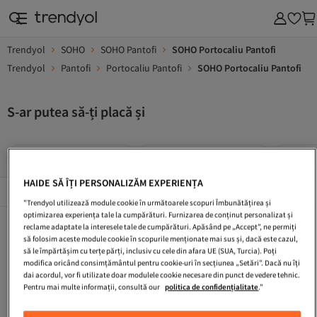
Trendyol
SOHO
SOHO Pantofi
SOHO Portocaliu Pantofi
Trendyol
Pantofi
Portocaliu Pantofi
SOHO Portocaliu Pantofi
S-ar putea să-ți placă și
Pantofi Portocalii Damă
Pantofi Stiletto Portocalii
Pantofi
HAIDE SĂ ÎȚI PERSONALIZĂM EXPERIENȚA
Mărcile Populare
Vezi tot
"Trendyol utilizează module cookie în următoarele scopuri Îmbunătățirea și
optimizarea experiența tale la cumpărături. Furnizarea de conținut personalizat și
Pantofi Portocalii Damă
Pantofi Stiletto Portocalii
Pantofi Colorati
reclame adaptate la interesele tale de cumpărături. Apăsând pe „Accept”, ne permiți
să folosim aceste module cookie în scopurile menționate mai sus și, dacă este cazul,
Adidas Portocaliu
Pantofi Sport Fucsia Dama
Pantofi Dama Roz Pudra
să le împărtășim cu terțe părți, inclusiv cu cele din afara UE (SUA, Turcia). Poți
modifica oricând consimțământul pentru cookie-uri în secțiunea „Setări”. Dacă nu îți
Pantofi De Damă Albastru Deschis
Fucsia Pantofi
Pantofi Sneakers
dai acordul, vor fi utilizate doar modulele cookie necesare din punct de vedere tehnic.
Pentru mai multe informații, consultă our
politica de confidențialitate
."
Pantofi Turcoaz
Toc Plat Portocaliu Sneakers
Tocuri Stiletto Portocaliu Sneakers