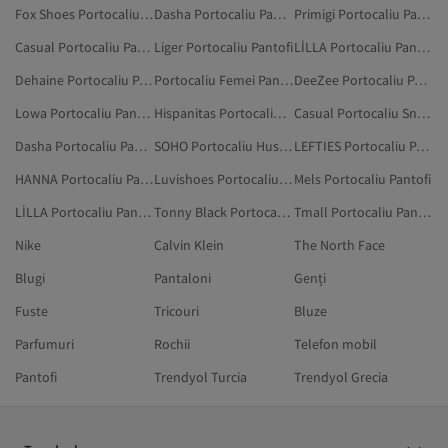
Fox Shoes Portocaliu Pantofi Cu Toc Mic
Dasha Portocaliu Pantofi Casual
Primigi Portocaliu Pantofi
Casual Portocaliu Pantofi
Liger Portocaliu Pantofi
LİLLA Portocaliu Pantofi Cu Toc
Dehaine Portocaliu Pantofi Sport
Portocaliu Femei Pantofi Sport
DeeZee Portocaliu Pantofi
Lowa Portocaliu Pantofi
Hispanitas Portocaliu Pantofi
Casual Portocaliu Sneakers
Dasha Portocaliu Pantofi Sport
SOHO Portocaliu Huse Telefoane
LEFTIES Portocaliu Pantofi
HANNA Portocaliu Pantofi
Luvishoes Portocaliu Pantofi
Mels Portocaliu Pantofi
LİLLA Portocaliu Pantofi Cu Toc Mic
Tonny Black Portocaliu Pantofi Cu Toc
Tmall Portocaliu Pantofi
Nike
Calvin Klein
The North Face
Blugi
Pantaloni
Genți
Fuste
Tricouri
Bluze
Parfumuri
Rochii
Telefon mobil
Pantofi
Trendyol Turcia
Trendyol Grecia