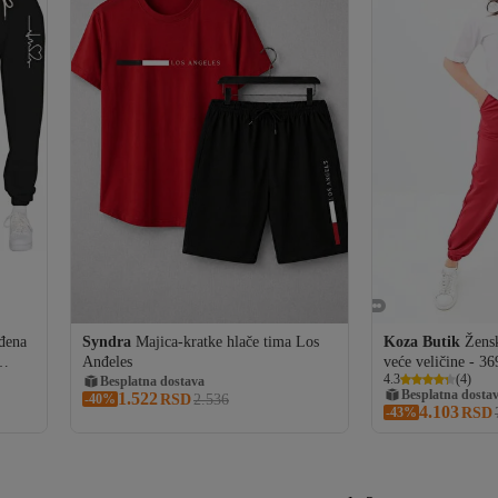
ođena
Syndra
Majica-kratke hlače tima Los
Koza Butik
Žensk
Anđeles
veće veličine - 3
Besplatna dostava
Besplatna dosta
4.3
(
4
)
76 RSD kupon
164 RSD kupon
1.522
-40%
Besplatna dostava
RSD
2.536
4.103
-43%
Besplatna dosta
RSD