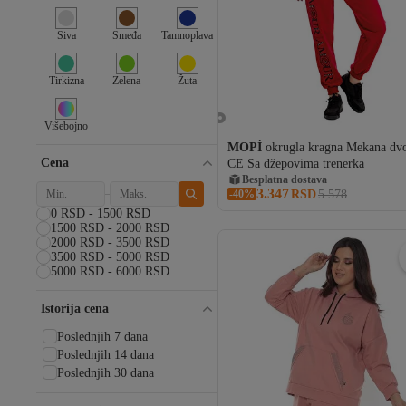
Siva
Smeđa
Tamnoplava
Tirkizna
Zelena
Žuta
Višebojno
MOPİ
okrugla kragna Mekana dvo
Cena
CE Sa džepovima trenerka
Besplatna dostava
33 RSD kupon
3.347
-40%
Besplatna dostava
RSD
5.578
0 RSD - 1500 RSD
1500 RSD - 2000 RSD
2000 RSD - 3500 RSD
3500 RSD - 5000 RSD
5000 RSD - 6000 RSD
Istorija cena
Poslednjih 7 dana
Poslednjih 14 dana
Poslednjih 30 dana