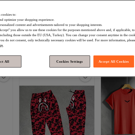
 cookies to:
nd optimize your shopping experience.
rsonalized content and advertisements tailored to your shopping interests.
Accept" you allow us to use these cookies for the purposes mentioned above and, if applicable, t
, including those outside the EU (USA, Turkey). You can change your consent anytime in the cook
EFFRENATU
Unisex udoban dizajn -
Generic Brand
Ž
 you do not consent, only technically necessary cookies will be used. For more information, please
 i
Balance Štampano dvodelni trenerka,
BURGUNDIJSKI
Besplatna dosta
icy
.
3.5
(
54
)
j
veća veličina
Besplatna dostava
39 RSD kupon
3.797
-6%
RSD
4.058
1.975
-6%
Besplatna dosta
RSD
ct All
Cookies Settings
Accept All Cookies