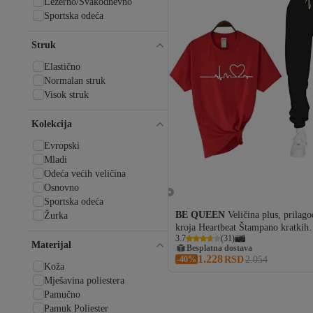
Ležerno/Svakodnevno
Sportska odeća
Struk
Elastično
Normalan struk
Visok struk
Kolekcija
Evropski
Mladi
Odeća većih veličina
Osnovno
Sportska odeća
BE QUEEN
Veličina plus, prilag
Žurka
kroja Heartbeat Štampano kratkih
Besplatna dostava
3.7
(
31
)
rukava, letnji ženski trenerka set
Materijal
12 RSD kupon
1.228
-40%
1% popusta za 2+ artikla
RSD
2.054
Koža
3% popusta za 3+ artikla
Mješavina poliestera
Besplatna dostava
Pamučno
Pamuk Poliester