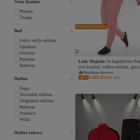
Vrsta tkanine
Pleteno
Tkanje
Buđ
Odeća većih veličina
Opušteno
Oversize
Pametan
Lady Majestic
Sa kapuljačom Pa
Redovan
prvi kvalitet, velika veličina, speci
dizajn trenerke
Besplatna dostava
4.802
-41%
RSD
8.162
Dužina
Dugo
Normalna veličina
Originalna veličina
Redovan
Standard
Veliki
Dužina rukava