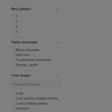
Broj jedinica
1
2
3
4
Način zatvaranja
Mono zatvaranje
Otkriveno
Sa patentnim zatvaračem
Vezanje / pertle
Vrsta tkanja
2 niti
2 niti tkanine obojene pređom
2-nitni češljani pamuk
Interlock