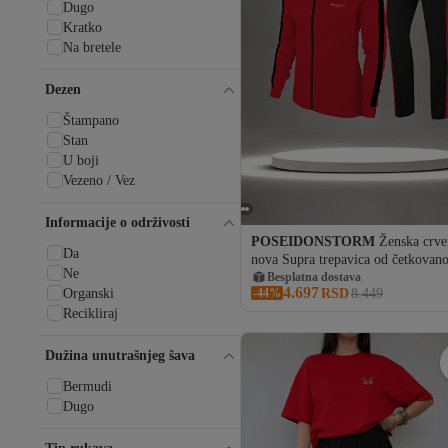
Dugo
Kratko
Na bretele
Dezen
Štampano
Stan
U boji
Vezeno / Vez
Informacije o održivosti
POSEIDONSTORM
Ženska crve
Da
nova Supra trepavica od četkovan
Ne
pamuka, udobna, za sve sezone, za
Besplatna dostava
4.697
-44%
RSD
8.449
Organski
hodanje i trčanje (4XL-10XL)
Recikliraj
Dužina unutrašnjeg šava
Bermudi
Dugo