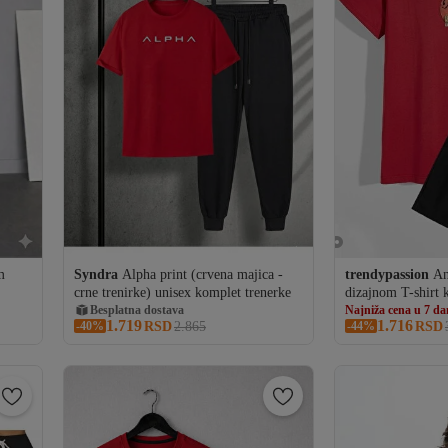
m
Syndra
Alpha print (crvena majica -
trendypassion
An
crne trenirke) unisex komplet trenerke
dizajnom T-shirt 
Besplatna dostava
Najniža cena u 7 d
85 RSD kupon
Besplatna dosta
1.719
1.716
-40%
Besplatna dostava
RSD
2.865
Najniža cena u 7 d
-44%
RSD