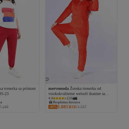
a trenerka sa printom
mervemoda
Ženska trenerka od
695-23
visokokvalitetne welsoft tkanine sa
va
4.4
(
24
)
koraljnim ovratnikom i patentnim
Besplatna dostava
zatvaračem
1.885
va
7.249
-44%
RSD
3.337