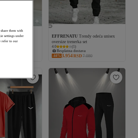
o share them with
ie settings under
ENSKI
EFFRENATU
Trendy odeća unisex
 refer to our
 TRENERK SET
oversize trenerka set
va
4.0
(
1
)
Besplatna dostava
3.954
va
2.099
-44%
RSD
7.080