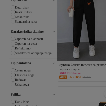
Tip rukava
Dug rukav
Kratki rukav
Niska ruka
Standardna ruka
Karakteristika tkanine
Otporan na hladnoću
Otporan na vetar
Reflektivno
Sredstvo za odbijanje znoja
Najniža cena u 30 dana
Tip pantalona
Syndra
Ženska trenerka sa printo
Besplatna dostava
leptira i majica
82 RSD kupon
Cevna noga
Najniža cena u 30 dana
Elastična noga
1.659
-40%
RSD
2.765
Redovan
Uska noga
Prilika
Dan / Noć