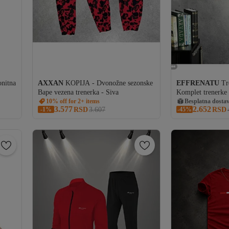
Besplatna dostava
nitna
AXXAN
KOPIJA - Dvonožne sezonske
EFFRENATU
Tr
357 RSD kupon
Bape vezena trenerka - Siva
Komplet trenerke 
10% off for 2+ items
Besplatna dostava
donjim delom
Besplatna dosta
3.577
2.652
-1%
RSD
3.607
-45%
RSD