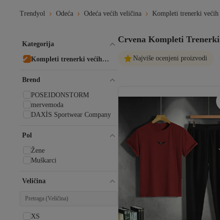
Trendyol
Odeća
Odeća većih veličina
Kompleti trenerki većih 
Crvena Kompleti Trenerki 
Kategorija
Najviše ocenjeni proizvodi
Kompleti trenerki većih
veličina
Brend
POSEIDONSTORM
mervemoda
DAXİS Sportwear Company
Pol
Žene
Muškarci
Veličina
XS