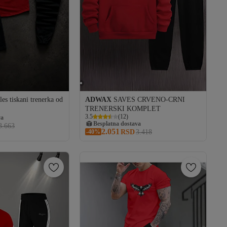
es tiskani trenerka od
ADWAX
SAVES CRVENO-CRNI
TRENERSKI KOMPLET
va
Besplatna dostava
3.5
(
12
)
102 RSD kupon
va
3.663
2.051
-40%
Besplatna dostava
RSD
3.418