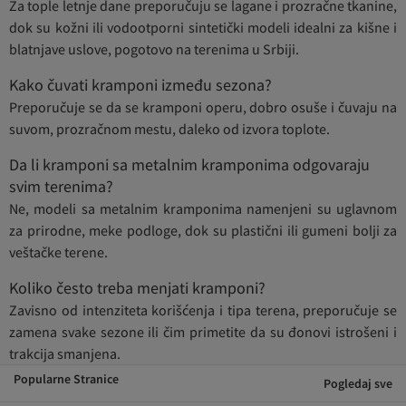
Za tople letnje dane preporučuju se lagane i prozračne tkanine,
dok su kožni ili vodootporni sintetički modeli idealni za kišne i
blatnjave uslove, pogotovo na terenima u Srbiji.
Kako čuvati kramponi između sezona?
Preporučuje se da se kramponi operu, dobro osuše i čuvaju na
suvom, prozračnom mestu, daleko od izvora toplote.
Da li kramponi sa metalnim kramponima odgovaraju
svim terenima?
Ne, modeli sa metalnim kramponima namenjeni su uglavnom
za prirodne, meke podloge, dok su plastični ili gumeni bolji za
veštačke terene.
Koliko često treba menjati kramponi?
Zavisno od intenziteta korišćenja i tipa terena, preporučuje se
zamena svake sezone ili čim primetite da su đonovi istrošeni i
trakcija smanjena.
Popularne Stranice
Pogledaj sve