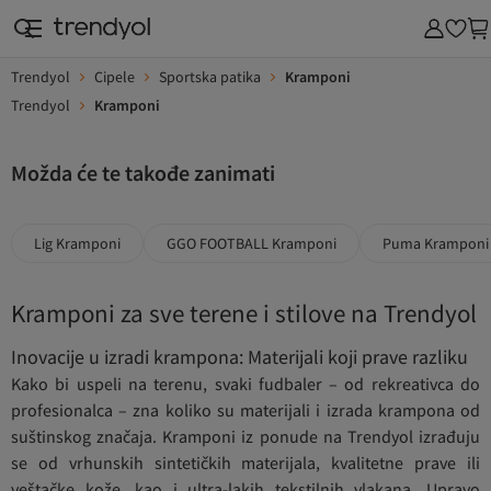
Trendyol
Cipele
Sportska patika
Kramponi
Trendyol
Kramponi
Možda će te takođe zanimati
Lig Kramponi
GGO FOOTBALL Kramponi
Puma Kramponi
Kramponi za sve terene i stilove na Trendyol
Inovacije u izradi krampona: Materijali koji prave razliku
Kako bi uspeli na terenu, svaki fudbaler – od rekreativca do
profesionalca – zna koliko su materijali i izrada krampona od
suštinskog značaja. Kramponi iz ponude na Trendyol izrađuju
se od vrhunskih sintetičkih materijala, kvalitetne prave ili
veštačke kože, kao i ultra-lakih tekstilnih vlakana. Upravo