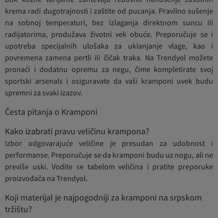
krema radi dugotrajnosti i zaštite od pucanja. Pravilno sušenje
na sobnoj temperaturi, bez izlaganja direktnom suncu ili
radijatorima, produžava životni vek obuće. Preporučuje se i
upotreba specijalnih ulošaka za uklanjanje vlage, kao i
povremena zamena pertli ili čičak traka. Na Trendyol možete
pronaći i dodatnu opremu za negu, čime kompletirate svoj
sportski arsenals i osiguravate da vaši kramponi uvek budu
spremni za svaki izazov.
Česta pitanja o Kramponi
Kako izabrati pravu veličinu krampona?
Izbor odgovarajuće veličine je presudan za udobnost i
performanse. Preporučuje se da kramponi budu uz nogu, ali ne
previše uski. Vodite se tabelom veličina i pratite preporuke
proizvođača na Trendyol.
Koji materijal je najpogodniji za kramponi na srpskom
tržištu?