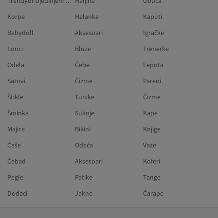
Trendyol Ujedinjeni Arapski Emirati
Haljine
Obuća
Korpe
Helanke
Kaputi
Babydoll
Aksesoari
Igračke
Lonci
Bluze
Trenerke
Odela
Ćebe
Lepota
Satovi
Čizme
Pareoi
Štikle
Tunike
Čizme
Šminka
Suknje
Kape
Majice
Bikini
Knjige
Čaše
Odeća
Vaze
Ćebad
Aksesoari
Koferi
Pegle
Patike
Tange
Dodaci
Jakne
Čarape