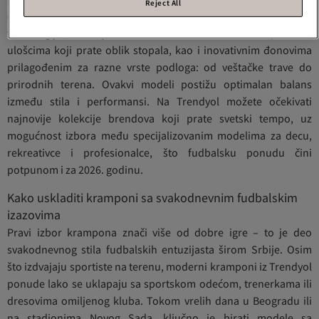
Reject All
dodatno naglašavaju individualnost igrača. Što se tiče
tehnologije, fokus je na “smart fit” sistemima – naprednim
ulošcima koji prate oblik stopala, kao i inovativnim đonovima
prilagođenim za razne vrste podloga: od veštačke trave do
prirodnih terena. Ovakvi modeli postižu optimalan balans
između stila i performansi. Na Trendyol možete očekivati
najnovije kolekcije brendova koji prate svetski tempo, uz
mogućnost izbora među specijalizovanim modelima za decu,
rekreativce i profesionalce, što fudbalsku ponudu čini
potpunom i za 2026. godinu.
Kako uskladiti kramponi sa svakodnevnim fudbalskim
izazovima
Pravi izbor krampona znači više od dobre igre – to je deo
svakodnevnog stila fudbalskih entuzijasta širom Srbije. Osim
što izdvajaju sportiste na terenu, moderni kramponi iz Trendyol
ponude lako se uklapaju sa sportskom odećom, trenerkama ili
dresovima omiljenog kluba. Tokom vrelih dana u Beogradu ili
na stadionima Novog Sada, ključno je birati modele sa