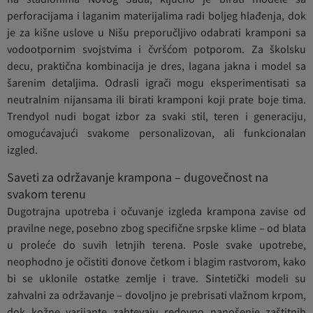
perforacijama i laganim materijalima radi boljeg hlađenja, dok
je za kišne uslove u Nišu preporučljivo odabrati kramponi sa
vodootpornim svojstvima i čvršćom potporom. Za školsku
decu, praktična kombinacija je dres, lagana jakna i model sa
šarenim detaljima. Odrasli igrači mogu eksperimentisati sa
neutralnim nijansama ili birati kramponi koji prate boje tima.
Trendyol nudi bogat izbor za svaki stil, teren i generaciju,
omogućavajući svakome personalizovan, ali funkcionalan
izgled.
Saveti za održavanje krampona – dugovečnost na
svakom terenu
Dugotrajna upotreba i očuvanje izgleda krampona zavise od
pravilne nege, posebno zbog specifične srpske klime – od blata
u proleće do suvih letnjih terena. Posle svake upotrebe,
neophodno je očistiti đonove četkom i blagim rastvorom, kako
bi se uklonile ostatke zemlje i trave. Sintetički modeli su
zahvalni za održavanje – dovoljno je prebrisati vlažnom krpom,
dok kožne varijante zahtevaju redovno nanošenje zaštitnih