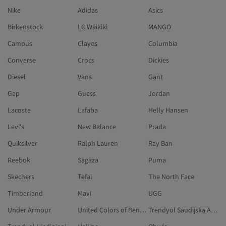
Nike
Adidas
Asics
Birkenstock
LC Waikiki
MANGO
Campus
Clayes
Columbia
Converse
Crocs
Dickies
Diesel
Vans
Gant
Gap
Guess
Jordan
Lacoste
Lafaba
Helly Hansen
Levi's
New Balance
Prada
Quiksilver
Ralph Lauren
Ray Ban
Reebok
Sagaza
Puma
Skechers
Tefal
The North Face
Timberland
Mavi
UGG
Under Armour
United Colors of Benetton
Trendyol Saudijska Arabija