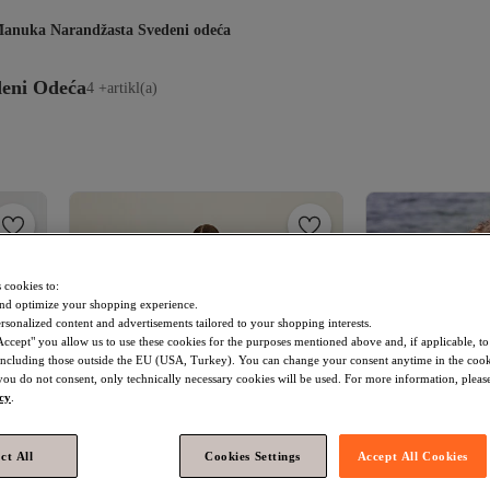
anuka Narandžasta Svedeni odeća
deni Odeća
4 +artikl(a)
 cookies to:
nd optimize your shopping experience.
rsonalized content and advertisements tailored to your shopping interests.
Accept" you allow us to use these cookies for the purposes mentioned above and, if applicable, t
, including those outside the EU (USA, Turkey). You can change your consent anytime in the cook
 you do not consent, only technically necessary cookies will be used. For more information, please
icy
.
ct All
Cookies Settings
Accept All Cookies