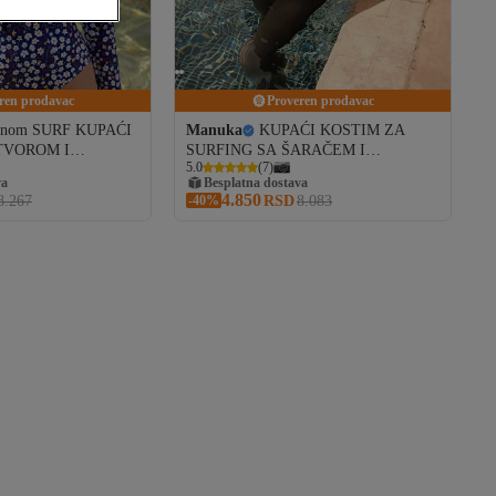
ren prodavac
Proveren prodavac
eznom SURF KUPAĆI
Manuka
KUPAĆI KOSTIM ZA
TVOROM I
SURFING SA ŠARAČEM I
5.0
(
7
)
ZATVORA, BOJA BRESKVE
va
Besplatna dostava
4.850
8.267
-40%
RSD
8.083