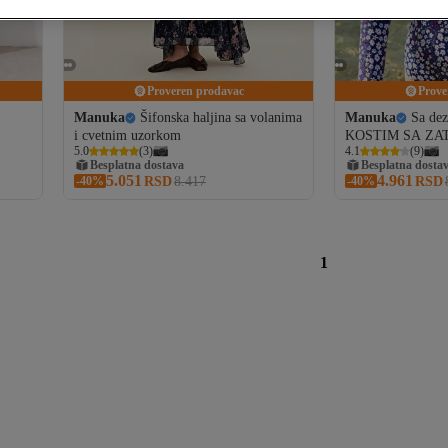
Proveren prodavac
Prove
U
Manuka
Šifonska haljina sa volanima
Manuka
Sa d
i cvetnim uzorkom
KOSTIM SA ZA
5.0
(
3
)
4.1
(
9
)
CVEĆICAMA
Besplatna dostava
Besplatna dosta
5.051
4.961
-40%
RSD
8.417
-40%
RSD
1