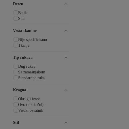
KÜÇÜĞÜM BUTİK
Dezen
Lamelif
Lela
Batik
Levidor
Stan
LOCCO
locella
Vrsta tkanine
Meba
Nije specificirano
medipek
Tkanje
Melike Tatar
mervemoda
Tip rukava
mirach
Moda Trend
Dug rukav
modabetce
Sa zamašnjakom
ModaMihram
Standardna ruka
Monalisa
Noura
Kragna
Organic Scarfs
Owlet Medikal
Okrugli izrez
Pierre Cardin
Ovratnik košulje
Rabia Şamlı
Visoki ovratnik
Reyon
Ritnice
Stil
Şalland