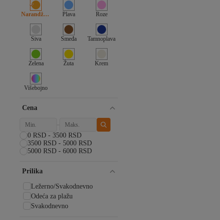
Bestenur
Bigdart
Narandžasta
Plava
Roze
Bursa İpek
Cacharel
Siva
Smeđa
Tamnoplava
Cardion
ceylan otantik
Cool & Sexy
Zelena
Žuta
Krem
CROATE
Defacto
Višebojno
Differenza
Emproyal
Cena
Fantasy
FRESCO SCARFS
Fulla Moda
0 RSD - 3500 RSD
Fullamoda
3500 RSD - 5000 RSD
5000 RSD - 6000 RSD
Giverny
HAKKE
Prilika
HAREM SCARF
Haşema
Ležerno/Svakodnevno
hazelin
Odeća za plažu
JAWEL
Svakodnevno
Kayra