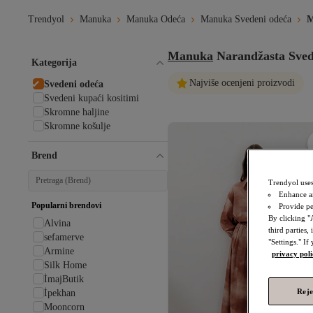
Trendyol
Manuka
Manuka Odeća
Manuka Svedeni odeća
M
Manuka
Narandžasta Sve
Kategorija
Najviše ocenjeni proizvodi
Svedeni odeća
Svedeni kupaći kositimi
Skromne haljine
Skromne košulje
Brend
Trendyol uses
Enhance a
Popularni brendovi
Provide pe
By clicking "
Alvina
third parties
sefamerve
"Settings." If
Armine
privacy pol
Silk Home
İmajButik
Reje
İpekhan
Mooncorn