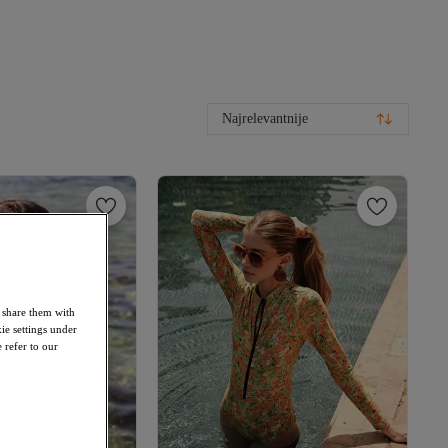
Najrelevantnije
o share them with
ie settings under
 refer to our