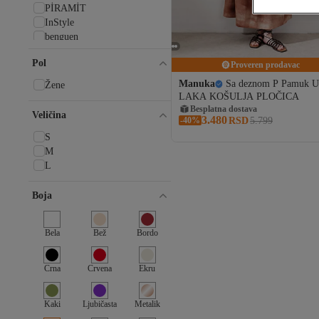
PİRAMİT
InStyle
benguen
Neva Style
Pol
Aisha's Design
Proveren prodavac
Bonjela
Manuka
Sa deznom P Pamuk 
Žene
Modamorfo
LAKA KOŠULJA PLOČICA
Aker
Besplatna dostava
Veličina
3.480
-40%
RSD
5.799
Trendyol Modest
BE BLUE
S
Madame Polo
M
Freshscarfs
L
Modakaşmir
Svi brendovi
Boja
Manuka
19V69 ITALIA
Bela
Bež
Bordo
2K
AFVENTE
Alfasa
Crna
Crvena
Ekru
Altobeh
ARMANDA
Kaki
Ljubičasta
Metalik
Ayşe Tasarım