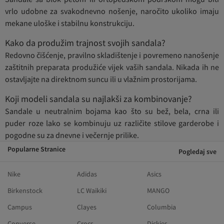
vrlo udobne za svakodnevno nošenje, naročito ukoliko imaju
mekane uloške i stabilnu konstrukciju.
Kako da produžim trajnost svojih sandala?
Redovno čišćenje, pravilno skladištenje i povremeno nanošenje
zaštitnih preparata produžiće vijek vaših sandala. Nikada ih ne
ostavljajte na direktnom suncu ili u vlažnim prostorijama.
Koji modeli sandala su najlakši za kombinovanje?
Sandale u neutralnim bojama kao što su bež, bela, crna ili
puder roze lako se kombinuju uz različite stilove garderobe i
pogodne su za dnevne i večernje prilike.
Popularne Stranice
Pogledaj sve
Nike
Adidas
Asics
Birkenstock
LC Waikiki
MANGO
Campus
Clayes
Columbia
Converse
Crocs
Dickies