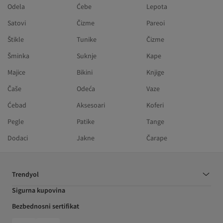
Odela
Ćebe
Lepota
Satovi
Čizme
Pareoi
Štikle
Tunike
Čizme
Šminka
Suknje
Kape
Majice
Bikini
Knjige
Čaše
Odeća
Vaze
Ćebad
Aksesoari
Koferi
Pegle
Patike
Tange
Dodaci
Jakne
Čarape
Trendyol
Sigurna kupovina
Bezbednosni sertifikat