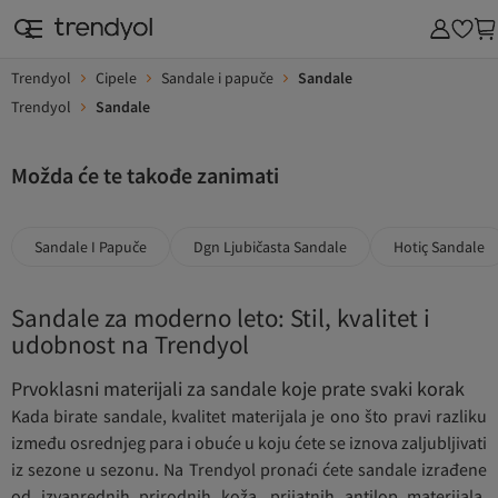
Trendyol
Cipele
Sandale i papuče
Sandale
Trendyol
Sandale
Možda će te takođe zanimati
Sandale I Papuče
Dgn Ljubičasta Sandale
Hotiç Sandale
Sandale za moderno leto: Stil, kvalitet i
udobnost na Trendyol
Prvoklasni materijali za sandale koje prate svaki korak
Kada birate sandale, kvalitet materijala je ono što pravi razliku
između osrednjeg para i obuće u koju ćete se iznova zaljubljivati
iz sezone u sezonu. Na Trendyol pronaći ćete sandale izrađene
od izvanrednih prirodnih koža, prijatnih antilop materijala,