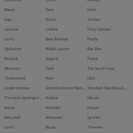
Diesel
Vans
Gant
Gap
Guess
Jordan
Lacoste
Lafaba
Helly Hansen
Levi's
New Balance
Prada
Quiksilver
Ralph Lauren
Ray Ban
Reebok
Sagaza
Puma
Skechers
Tefal
The North Face
Timberland
Mavi
UGG
Under Armour
United Colors of Benetton
Trendyol Saudijska Arabija
Trendyol Ujedinjeni Arapski Emirati
Haljine
Obuća
Korpe
Helanke
Kaputi
Babydoll
Aksesoari
Igračke
Lonci
Bluze
Trenerke