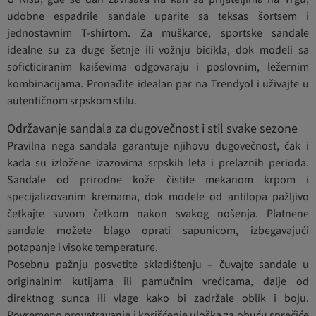
udobne espadrile sandale uparite sa teksas šortsem i
jednostavnim T-shirtom. Za muškarce, sportske sandale
idealne su za duge šetnje ili vožnju bicikla, dok modeli sa
soficticiranim kaiševima odgovaraju i poslovnim, ležernim
kombinacijama. Pronađite idealan par na Trendyol i uživajte u
autentičnom srpskom stilu.
Održavanje sandala za dugovečnost i stil svake sezone
Pravilna nega sandala garantuje njihovu dugovečnost, čak i
kada su izložene izazovima srpskih leta i prelaznih perioda.
Sandale od prirodne kože čistite mekanom krpom i
specijalizovanim kremama, dok modele od antilopa pažljivo
četkajte suvom četkom nakon svakog nošenja. Platnene
sandale možete blago oprati sapunicom, izbegavajući
potapanje i visoke temperature.
Posebnu pažnju posvetite skladištenju – čuvajte sandale u
originalnim kutijama ili pamučnim vrećicama, dalje od
direktnog sunca ili vlage kako bi zadržale oblik i boju.
Povremeno provetravanje i korišćenje uloška za obuću sprečiće