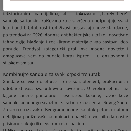
Posebno su traženi modeli s prorezanim detaljima i
teksturiranim materijalima, ali i takozvane „barely-there“
sandale sa tankim kaiševima koje savršeno upotpunjuju svaki
letnji autfit. Udobnost i održivost postavljaju nove standarde,
pa trendovi za 2026. donose antibakterijske uloške, inovativne
tehnologije hlađenja i reciklirane materijale kao sastavni deo
ponude. Trendyol kategorički prati ove modne novitete i
omogućava vam da budete korak ispred – u doslovnom i
stilskom smislu.
Kombinujte sandale za svaki srpski trenutak
Sandale su više od obuće – one su statement, praktičnost i
udobnost vaša svakodnevna saveznica. U vrelim letima, uz
lagane lanene pantalone i oversized košulje, ravne kože
sandale su nepogrešiv izbor za šetnju kroz centar Novog Sada.
Za večernji izlazak u Beogradu, model sa blok petom i zlatnim
detaljima podiže vašu kombinaciju na viši nivo, bilo da nosite
plisiranu suknju ili elegantnu mini haljinu.
U Nišu, gde se dan završava na kafi sa prijateljima na Trgu,