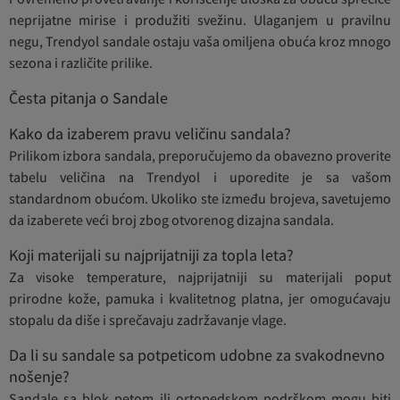
neprijatne mirise i produžiti svežinu. Ulaganjem u pravilnu
negu, Trendyol sandale ostaju vaša omiljena obuća kroz mnogo
sezona i različite prilike.
Česta pitanja o Sandale
Kako da izaberem pravu veličinu sandala?
Prilikom izbora sandala, preporučujemo da obavezno proverite
tabelu veličina na Trendyol i uporedite je sa vašom
standardnom obućom. Ukoliko ste između brojeva, savetujemo
da izaberete veći broj zbog otvorenog dizajna sandala.
Koji materijali su najprijatniji za topla leta?
Za visoke temperature, najprijatniji su materijali poput
prirodne kože, pamuka i kvalitetnog platna, jer omogućavaju
stopalu da diše i sprečavaju zadržavanje vlage.
Da li su sandale sa potpeticom udobne za svakodnevno
nošenje?
Sandale sa blok petom ili ortopedskom podrškom mogu biti