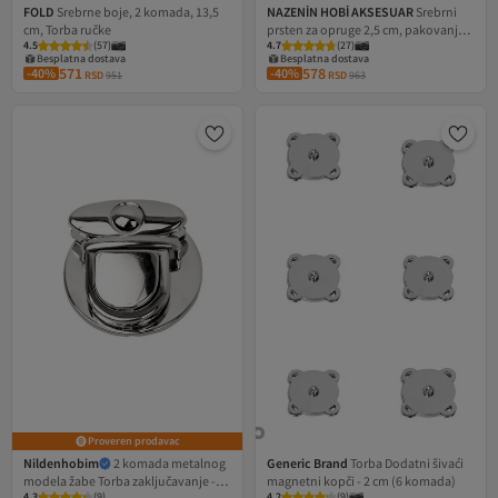
FOLD
Srebrne boje, 2 komada, 13,5
NAZENİN HOBİ AKSESUAR
Srebrni
cm, Torba ručke
prsten za opruge 2,5 cm, pakovanje
4.5
(
57
)
4.7
(
27
)
od 10 komada
Besplatna dostava
Besplatna dostava
571
578
-40%
-40%
RSD
951
RSD
963
Proveren prodavac
Nildenhobim
2 komada metalnog
Generic Brand
Torba Dodatni šivaći
modela žabe Torba zaključavanje -
magnetni kopči - 2 cm (6 komada)
Najniža cena u 30 dana
Besplatna dostava
4.3
(
9
)
4.2
(
9
)