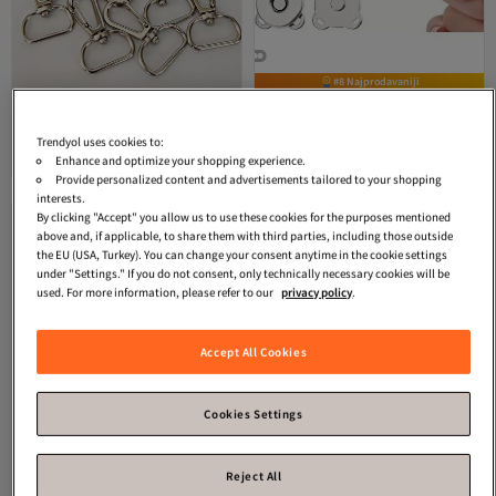
#8 Najprodavaniji
Hercai Hobi
Aparat za makrame
iğne izi
Magnetni šivaći kopče, kopče
privjesak za ključeve 2 cm srebrni 10
za odeću, kopče za torbe, kopče za
4.6
(
27
)
4.7
(
62
)
komada
novčanike, 10 komada
Trendyol uses cookies to:
Najniža cena u 7 dana
Najniža cena u 30 dana
Enhance and optimize your shopping experience.
Besplatna dostava
332
880
-45%
Besplatna dostava
RSD
599
RSD
32 RSD popusta za 3+ artikla
Najniža cena u 30 dana
Provide personalized content and advertisements tailored to your shopping
43 RSD popusta za 4+ artikla
interests.
Najniža cena u 7 dana
By clicking "Accept" you allow us to use these cookies for the purposes mentioned
above and, if applicable, to share them with third parties, including those outside
the EU (USA, Turkey). You can change your consent anytime in the cookie settings
under "Settings." If you do not consent, only technically necessary cookies will be
used. For more information, please refer to our
privacy policy
.
Accept All Cookies
Cookies Settings
Reject All