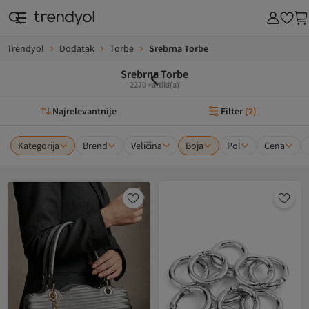
Trendyol
Dodatak
Torbe
Srebrna Torbe
Srebrna Torbe
2270 +artikl(a)
Najrelevantnije
Filter
(
2
)
Kategorija
Brend
Veličina
Boja
Pol
Cena