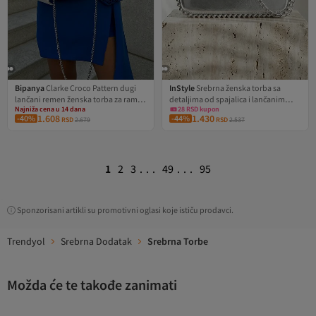
Bipanya
Clarke Croco Pattern dugi
InStyle
Srebrna ženska torba sa
Najniža cena u 14 dana
Najniža cena u 30 dana
lančani remen ženska torba za rame
detaljima od spajalica i lančanim
Besplatna dostava
Besplatna dostava
Najniža cena u 14 dana
28 RSD kupon
BP-4822O
remenom
1.608
1.430
-40%
Najniža cena u 30 dana
-44%
RSD
2.679
RSD
2.537
1
2
3
...
49
...
95
Sponzorisani artikli su promotivni oglasi koje ističu prodavci.
Trendyol
Srebrna Dodatak
Srebrna Torbe
Možda će te takođe zanimati