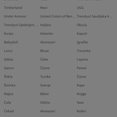
Timberland
Mavi
UGG
Under Armour
United Colors of Benetton
Trendyol Saudijska Arabija
Trendyol Ujedinjeni Arapski Emirati
Haljine
Obuća
Korpe
Helanke
Kaputi
Babydoll
Aksesoari
Igračke
Lonci
Bluze
Trenerke
Odela
Ćebe
Lepota
Satovi
Čizme
Pareoi
Štikle
Tunike
Čizme
Šminka
Suknje
Kape
Majice
Bikini
Knjige
Čaše
Odeća
Vaze
Ćebad
Aksesoari
Koferi