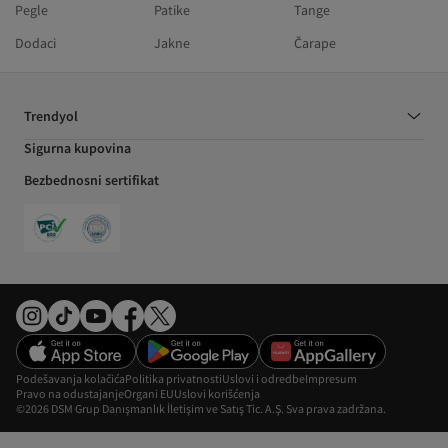
Pegle
Patike
Tange
Dodaci
Jakne
Čarape
Trendyol
Sigurna kupovina
Bezbednosni sertifikat
Podešavanja kolačića
Politika privatnosti
Uslovi i odredbe
Impresum
Pravo na odustajanje
Organi EU
Uslovi korišćenja
©2026 DSM Grup Danışmanlık İletişim ve Satış Tic. A.Ş. Sva prava zadržana.