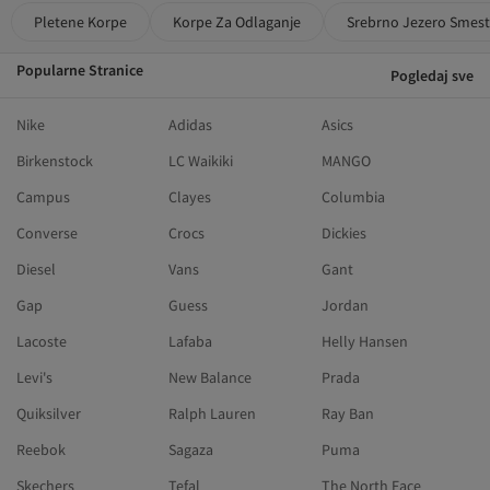
Pletene Korpe
Korpe Za Odlaganje
Srebrno Jezero Smest
Popularne Stranice
Pogledaj sve
Nike
Adidas
Asics
Birkenstock
LC Waikiki
MANGO
Campus
Clayes
Columbia
Converse
Crocs
Dickies
Diesel
Vans
Gant
Gap
Guess
Jordan
Lacoste
Lafaba
Helly Hansen
Levi's
New Balance
Prada
Quiksilver
Ralph Lauren
Ray Ban
Reebok
Sagaza
Puma
Skechers
Tefal
The North Face