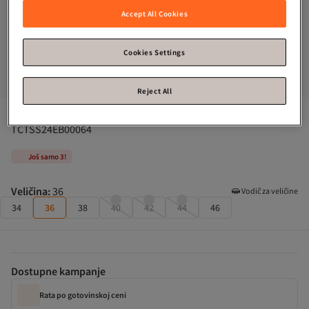
Accept All Cookies
Cookies Settings
Reject All
Trendyol Modest
Saks žakardna cvetna tkana haljina 
TCTSS24EB00064
Još samo 3!
Veličina
:
36
Vodič za veličine
34
36
38
40
42
44
46
Dostupne kampanje
Rata po gotovinskoj ceni