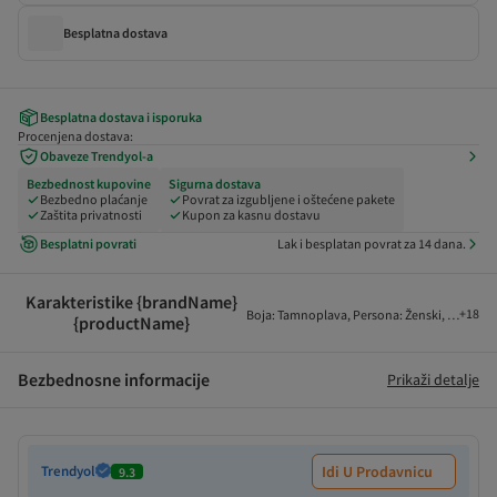
Besplatna dostava
Besplatna dostava i isporuka
Procenjena dostava:
Obaveze Trendyol-a
Bezbednost kupovine
Sigurna dostava
Bezbedno plaćanje
Povrat za izgubljene i oštećene pakete
Zaštita privatnosti
Kupon za kasnu dostavu
Besplatni povrati
Lak i besplatan povrat za 14 dana.
Karakteristike {brandName}
+
18
Boja
:
Tamnoplava
,
Persona
:
Ženski
,
Buđ
:
Ska
{productName}
Bezbednosne informacije
Prikaži detalje
Trendyol
Idi U Prodavnicu
9.3