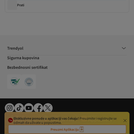
Prati
Trendyol
Sigurna kupovina
Bezbednosni sertifikat
Ekskluzivne ponude u aplikaciji vas čekaju!
Preuzmite i registrujte se
odmah da uživate u popustima.
Podešavanja kolačića
Politika privatnosti
Uslovi i odredbe
Impresum
Preuzmi Aplikaciju
Pravo na odustajanje
Organi EU
Uslovi korišćenja