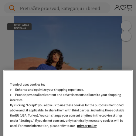
Pretražite proizvod, kategoriju ili brend
BESPLATNA
DOSTAVA
Trendyol uses cookies to:
Enhance and optimize your shopping experience.
Provide personalized content and advertisements tailored to your shopping
interests.
By clicking "Accept" you allow us to use these cookies for the purposes mentioned
above and, if applicable, to share them with third parties, including those outside
the EU (USA, Turkey). You can change your consent anytime in the cookie settings
under "Settings." If you do not consent, only technically necessary cookies will be
used. For more information, please refer to our
privacy policy
.