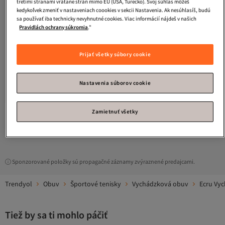
tretími stranami vrátane strán mimo EÚ (USA, Turecko). Svoj súhlas môžeš
kedykoľvek zmeniť v nastaveniach coookies v sekcii Nastavenia. Ak nesúhlasíš, budú
sa používať iba technicky nevyhnutné cookies. Viac informácií nájdeš v našich
Pravidlách ochrany súkromia
."
Prijať všetky súbory cookie
adidas
Topánky Crazychaos 2000
Nastavenia súborov cookie
4.1
(
10
)
Doručenie zdarma
97,
96
€
Zamietnuť všetky
1
Sponzorované položky sú propagačné záznamy zvýraznené predajcami.
Trendyol
Obuv
Športové tenisky
Vychádzková obuv
Ecru Vy
Tiež by sa ti mohlo páčiť