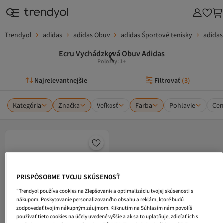
Trendyol
adidas
adidas Obuv
adidas Športové tenisky
adida
Ecru Vychádzková Obuv
Adidas
Položky: 1+
Najrelevantnejšie
Filtrovať
(
3
)
Kategória
Značka
Veľkosť
Farba
Pohlavie
Ce
PRISPÔSOBME TVOJU SKÚSENOSŤ
"Trendyol používa cookies na Zlepšovanie a optimalizáciu tvojej skúsenosti s
nákupom. Poskytovanie personalizovaného obsahu a reklám, ktoré budú
zodpovedať tvojím nákupným záujmom. Kliknutím na Súhlasím nám povolíš
používať tieto cookies na účely uvedené vyššie a ak sa to uplatňuje, zdieľať ich s