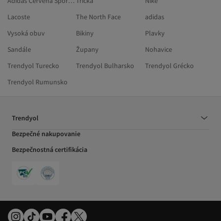
Adidas Červená Športové Pršiplášte A Vetrovky
Tričká
Nike
Lacoste
The North Face
adidas
Vysoká obuv
Bikiny
Plavky
Sandále
Župany
Nohavice
Trendyol Turecko
Trendyol Bulharsko
Trendyol Grécko
Trendyol Rumunsko
Trendyol
Bezpečné nakupovanie
Bezpečnostná certifikácia