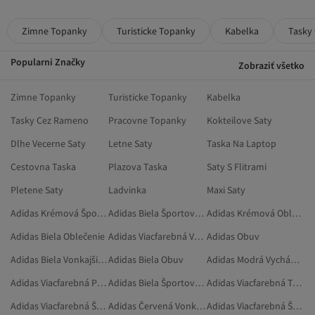
Zimne Topanky
Turisticke Topanky
Kabelka
Tasky
Popularni Značky
Zobraziť všetko
Zimne Topanky
Turisticke Topanky
Kabelka
Tasky Cez Rameno
Pracovne Topanky
Kokteilove Saty
Dlhe Vecerne Saty
Letne Saty
Taska Na Laptop
Cestovna Taska
Plazova Taska
Saty S Flitrami
Pletene Saty
Ladvinka
Maxi Saty
Adidas Krémová Športové Oblečenie
Adidas Biela Športové Oblečenie
Adidas Krémová Oblečenie
Adidas Biela Oblečenie
Adidas Viacfarebná Vonkajšia Obuv
Adidas Obuv
Adidas Biela Vonkajšia Obuv
Adidas Biela Obuv
Adidas Modrá Vychádzková Obuv
Adidas Viacfarebná Príslušenstvo
Adidas Biela Športové Saká
Adidas Viacfarebná Tenisová Obuv
Adidas Viacfarebná Športové Oblečenie
Adidas Červená Vonkajšia Obuv
Adidas Viacfarebná Športové Saká