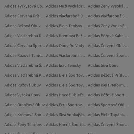
Adidas Tyrkysová Obuv
Adidas Muži Vychádzková Obuv
Adidas Ženy Vysoká Obuv
Adidas Červená Príslušenstvo
Adidas Viacfarebná Oblečenie
Adidas Viacfarebná Športové Legíny
Adidas Béžová Obuv
Adidas Biela Tenisová Obuv
Adidas Ženy Vonkajšia Obuv
Adidas Viacfarebná Kabelky Cez Rameno
Adidas Krémová Bežecká A Tréningová Obuv
Adidas Béžová Kabelky Cez Rameno
Adidas Červená Športové Saká
Adidas Obuv Do Vody
Adidas Červená Oblečenie
Adidas Ružová Tenisová Obuv
Adidas Viacfarebná Legíny
Adidas Červená Šport A Príroda
Adidas Viacfarebná Šport A Príroda
Adidas Ecru Tenisky
Adidas Sivá Obuv
Adidas Viacfarebná Kraťasy
Adidas Biela Športové Vybavenie
Adidas Béžová Príslušenstvo
Adidas Ružová Obuv
Adidas Biela Športové Disciplíny
Adidas Biela Neformálna Obuv
Adidas Vysoká Obuv
Adidas Hnedá Oblečenie
Adidas Béžová Športové Oblečenie
Adidas Oranžová Obuv
Adidas Ecru Športové Tenisky
Adidas Športové Oblečenie
Adidas Krémová Šport A Príroda
Adidas Sivá Vonkajšia Obuv
Adidas Biela Topánky S Plochou Podrážkou
Adidas Ženy Tenisová Obuv
Adidas Hnedá Športové Oblečenie
Adidas Červená Športové Oblečenie