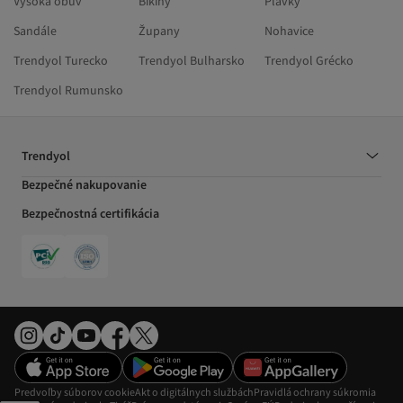
Vysoká obuv
Bikiny
Plavky
Sandále
Župany
Nohavice
Trendyol Turecko
Trendyol Bulharsko
Trendyol Grécko
Trendyol Rumunsko
Trendyol
Bezpečné nakupovanie
Bezpečnostná certifikácia
Predvoľby súborov cookie
Akt o digitálnych službách
Pravidlá ochrany súkromia