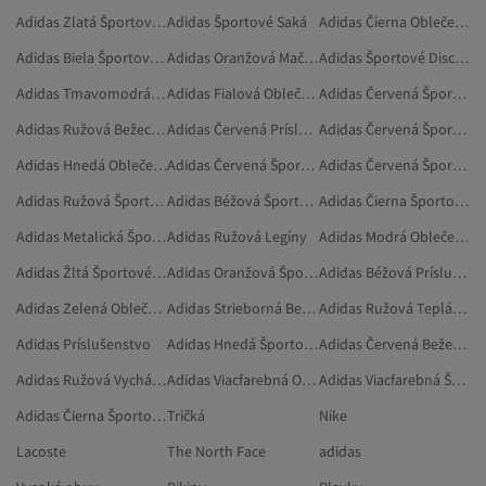
Adidas Zlatá Športové Oblečenie
Adidas Športové Saká
Adidas Čierna Oblečenie
Adidas Biela Športové Oblečenie
Adidas Oranžová Mačky
Adidas Športové Disciplíny
Adidas Tmavomodrá Športové Oblečenie
Adidas Fialová Oblečenie
Adidas Červená Športové Vybavenie
Adidas Ružová Bežecká A Tréningová Obuv
Adidas Červená Príslušenstvo
Adidas Červená Športové Saká
Adidas Hnedá Oblečenie
Adidas Červená Šport A Príroda
Adidas Červená Športové Pršiplášte A Vetrovky
Adidas Ružová Športové Tielka
Adidas Béžová Športové Saká
Adidas Čierna Športové Vybavenie
Adidas Metalická Športové Oblečenie
Adidas Ružová Legíny
Adidas Modrá Oblečenie
Adidas Žltá Športové Legíny
Adidas Oranžová Športové Tenisky
Adidas Béžová Príslušenstvo
Adidas Zelená Oblečenie
Adidas Strieborná Bežecká A Tréningová Obuv
Adidas Ružová Teplákové Súpravy
Adidas Príslušenstvo
Adidas Hnedá Športové Legíny
Adidas Červená Bežecká A Tréningová Obuv
Adidas Ružová Vychádzková Obuv
Adidas Viacfarebná Oblečenie
Adidas Viacfarebná Športové Legíny
Adidas Čierna Športové Legíny
Tričká
Nike
Lacoste
The North Face
adidas