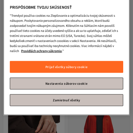
PRISPÔSOBME TVOJU SKÚSENOSŤ
"Trendyol používa cookies na Zlepšovanie a optimalizáciu tvojej skúsenosti s
nákupom. Poskytovanie personalizovaného obsahu a reklám, ktoré budú
zodpovedať tvojím nákupným záujmom. Kliknutím na Súhlasím nám povolíš
používať tieto cookies na účely uvedené vyššie a ak sa to uplatňuje, zdieľať ich s
tretími stranami vrátane strán mimo EÚ (USA, Turecko). Svoj súhlas môžeš
kedykoľvek zmeniť v nastaveniach coookies v sekcii Nastavenia. Ak nesúhlasíš,
budú sa používať iba technicky nevyhnutné cookies. Viac informácií nájdeš v
našich
Pravidlách ochrany súkromia
."
hummel
921795-2518 Dámska
Under Armour
Podprsenka
mikina Layla Zip
CROSSBACK MID PRINT
5.0
(
2
)
Doručenie zdarma
Prijať všetky súbory cookie
38,
Doručenie zdarma
60
€
71,
28
€
Nastavenia súborov cookie
Zamietnuť všetky