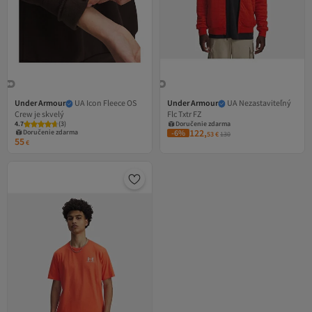
Under Armour
UA Icon Fleece OS
Under Armour
UA Nezastaviteľný
Crew je skvelý
Flc Txtr FZ
4.7
(
3
)
Doručenie zdarma
122,
Doručenie zdarma
-6%
53
€
130
55
€