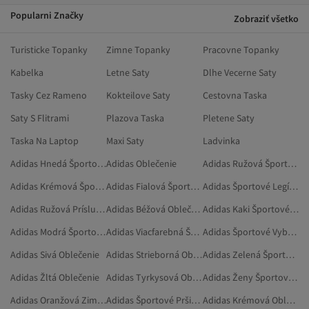
Popularni Značky
Zobraziť všetko
Turisticke Topanky
Zimne Topanky
Pracovne Topanky
Kabelka
Letne Saty
Dlhe Vecerne Saty
Tasky Cez Rameno
Kokteilove Saty
Cestovna Taska
Saty S Flitrami
Plazova Taska
Pletene Saty
Taska Na Laptop
Maxi Saty
Ladvinka
Adidas Hnedá Športové Oblečenie
Adidas Oblečenie
Adidas Ružová Športové Legíny
Adidas Krémová Športové Oblečenie
Adidas Fialová Športové Oblečenie
Adidas Športové Legíny
Adidas Ružová Príslušenstvo
Adidas Béžová Oblečenie
Adidas Kaki Športové Oblečenie
Adidas Modrá Športové Oblečenie
Adidas Viacfarebná Športové Oblečenie
Adidas Športové Vybavenie
Adidas Sivá Oblečenie
Adidas Strieborná Oblečenie
Adidas Zelená Športové Oblečenie
Adidas Žltá Oblečenie
Adidas Tyrkysová Oblečenie
Adidas Ženy Športové Oblečenie
Adidas Oranžová Zimné Bundy
Adidas Športové Pršiplášte A Vetrovky
Adidas Krémová Oblečenie