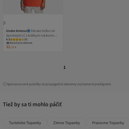
Under Armour
Pánske tričko UA
Sportstyle LC s krátkym rukávom
4.3
(
9
)
1326799 -847
Doručenie zdarma
32,
71
€
1
Sponzorované položky sú propagačné záznamy zvýraznené predajcami.
Tiež by sa ti mohlo páčiť
Turisticke Topanky
Zimne Topanky
Pracovne Topanky