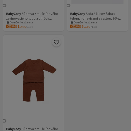
BabyCosy
Súprava z mušelínového
BabyCosy
Sada 3 kusov Žaba s
Doručenie zdarma
Doručenie zdarma
zavinovacieho topu a dlhých
telom, nohavicami a vestou, 80%
Kupón na 1 EUR
Kupón na 1 EUR
Doručenie zdarma
Doručenie zdarma
nohavíc, BabyCosy, 100% bavlna,
bavlna a 20% polyester - krémová
51,
55,
-23%
-22%
44
€
66,54
63
€
71,68
tehlová
BabyCosy
Súprava z mušelínového
Doručenie zdarma