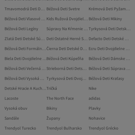
Tmavomodrá Deti Detské Súpravy
Béžová Deti Svetre
Krémová Deti Pyžamové Súpravy
Béžová Deti Vlasové Doplnky
Kids Ružová Dvojdielne Súpravy
Béžová Deti Mikiny
Béžová Deti Legíny
Súpravy Na Kŕmenie Detí
Tyrkysová Deti Detské Darčekové Súpravy
Zlatá Deti Detské Súpravy
Deti Ostatné Herné Súpravy
Defacto Deti Detské Súpravy
Béžová Deti Formálna Obuv
Čierna Deti Detské Darčekové Súpravy
Ecru Deti Dvojdielne Súpravy
Biela Deti Dvojdielne Súpravy
Béžová Deti Kúpeľňa
Béžová Deti Dámske Body
Béžová Deti Večerná Obuv
Strieborná Deti Detské Darčekové Súpravy
Béžová Deti Súprava Šálu, Čiapky A Rukavíc
Béžová Deti Vysoká Obuv
Tyrkysová Deti Dvojdielne Súpravy
Béžová Deti Kraťasy
Detské Hracie A Kuchynské Súpravy
Tričká
Nike
Lacoste
The North Face
adidas
Vysoká obuv
Bikiny
Plavky
Sandále
Župany
Nohavice
Trendyol Turecko
Trendyol Bulharsko
Trendyol Grécko