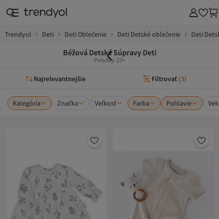
Trendyol
Deti
Deti Oblečenie
Deti Detské oblečenie
Deti Dets
Béžová Detské Súpravy Deti
Položky: 23+
Najrelevantnejšie
Filtrovať
(
3
)
Kategória
Značka
Veľkosť
Farba
Pohlavie
Vek