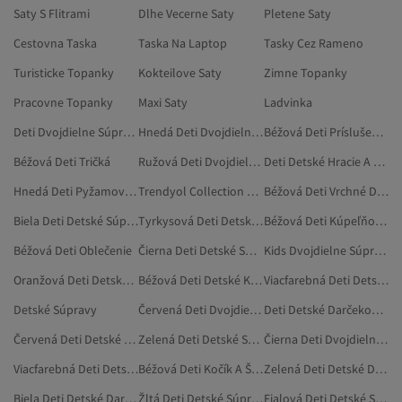
Saty S Flitrami
Dlhe Vecerne Saty
Pletene Saty
Cestovna Taska
Taska Na Laptop
Tasky Cez Rameno
Turisticke Topanky
Kokteilove Saty
Zimne Topanky
Pracovne Topanky
Maxi Saty
Ladvinka
Deti Dvojdielne Súpravy
Hnedá Deti Dvojdielne Súpravy
Béžová Deti Príslušenstvo
Béžová Deti Tričká
Ružová Deti Dvojdielne Súpravy
Deti Detské Hracie A Kuchynské Súpravy
Hnedá Deti Pyžamové Súpravy
Trendyol Collection Deti Dvojdielne Súpravy
Béžová Deti Vrchné Diely Pyžám
Biela Deti Detské Súpravy
Tyrkysová Deti Detské Súpravy
Béžová Deti Kúpeľňový Textil
Béžová Deti Oblečenie
Čierna Deti Detské Súpravy
Kids Dvojdielne Súpravy
Oranžová Deti Detské Súpravy
Béžová Deti Detské Kočíky A Cestovné Systémy
Viacfarebná Deti Detské Súpravy
Detské Súpravy
Červená Deti Dvojdielne Súpravy
Deti Detské Darčekové Súpravy
Červená Deti Detské Darčekové Súpravy
Zelená Deti Detské Súpravy
Čierna Deti Dvojdielne Súpravy
Viacfarebná Deti Detské Darčekové Súpravy
Béžová Deti Kočík A Športový Kočík
Zelená Deti Detské Darčekové Súpravy
Biela Deti Detské Darčekové Súpravy
Žltá Deti Detské Súpravy
Fialová Deti Detské Súpravy