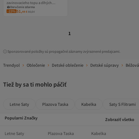
zavinovacieho topu a dlhých
Kupón na 1 EUR
Doručenie zdarma
nohavíc, BabyCosy, 100% bavlna,
51,
-23%
44
€
66,54
tehlová
1
Sponzorované položky sú propagačné záznamy zvýraznené predajcami.
Trendyol
Oblečenie
Detské oblečenie
Detské súpravy
Béžová
Tiež by sa ti mohlo páčiť
Letne Saty
Plazova Taska
Kabelka
Saty S Flitrami
Popularni Značky
Zobraziť všetko
Letne Saty
Plazova Taska
Kabelka