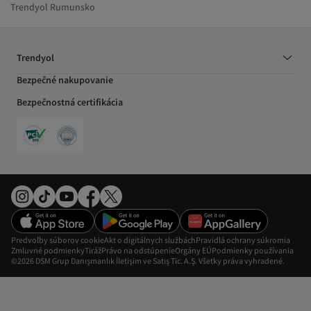
Trendyol Rumunsko
Trendyol
Bezpečné nakupovanie
Bezpečnostná certifikácia
Predvoľby súborov cookie
Akt o digitálnych službách
Pravidlá ochrany súkromia
Zmluvné podmienky
Tiráž
Právo na odstúpenie
Orgány EÚ
Podmienky používania
©2026 DSM Grup Danışmanlık İletişim ve Satış Tic. A.Ş. Všetky práva vyhradené.