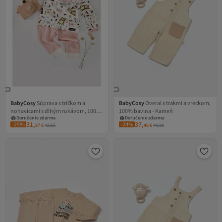
BabyCosy
Súprava s tričkom a
BabyCosy
Overal s trakmi a vreckom,
Doručenie zdarma
Doručenie zdarma
nohavicami s dlhým rukávom, 100%
100% bavlna - Kameň
Kupón na 1 EUR
Kupón na 1 EUR
Doručenie zdarma
Doručenie zdarma
bavlna, BabyCosy, púdrová (Veľkosť:
31,
37,
-25%
-24%
87
€
42,52
46
€
49,38
6-9 mesiacov)