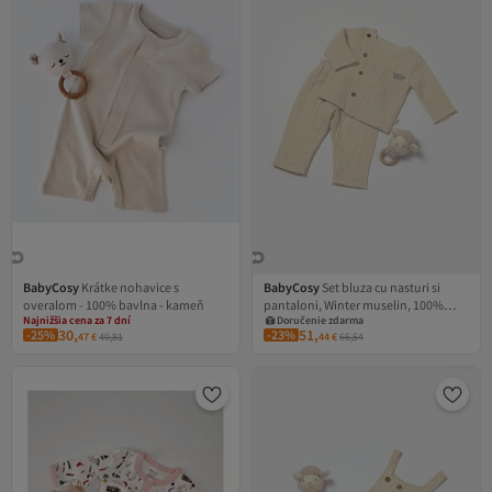
Najnižšia cena za 7 dní
BabyCosy
Krátke nohavice s
BabyCosy
Set bluza cu nasturi si
Doručenie zdarma
Doručenie zdarma
overalom - 100% bavlna - kameň
pantaloni, Winter muselin, 100%
Kupón na 1 EUR
Kupón na 1 EUR
Najnižšia cena za 7 dní
Doručenie zdarma
bumbac - Stone
30,
51,
-25%
-23%
47
€
40,81
44
€
66,54