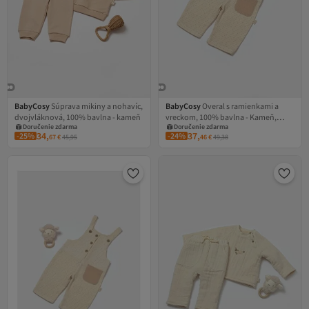
BabyCosy
Súprava mikiny a nohavíc,
BabyCosy
Overal s ramienkami a
Doručenie zdarma
Doručenie zdarma
dvojvláknová, 100% bavlna - kameň
vreckom, 100% bavlna - Kameň,
Kupón na 1 EUR
Kupón na 1 EUR
Doručenie zdarma
Doručenie zdarma
(Veľkosť: 12-18 mesiacov)
34,
37,
-25%
-24%
67
€
45,95
46
€
49,38