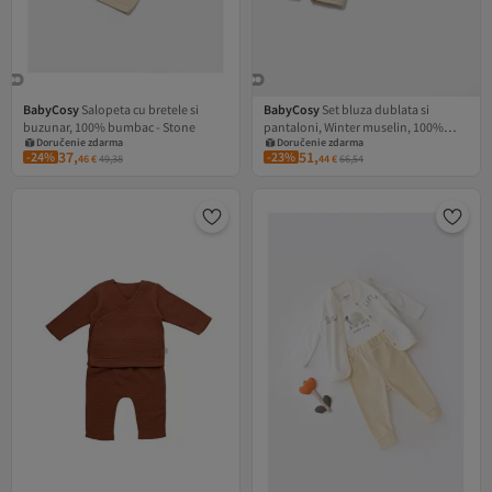
BabyCosy
Salopeta cu bretele si
BabyCosy
Set bluza dublata si
Doručenie zdarma
Doručenie zdarma
buzunar, 100% bumbac - Stone
pantaloni, Winter muselin, 100%
Kupón na 1 EUR
Kupón na 1 EUR
Doručenie zdarma
Doručenie zdarma
bumbac - Stone,
37,
51,
-24%
-23%
46
€
49,38
44
€
66,54