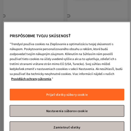
Nicol
Bavlnené šaty s dlhým
Nicol
Bavlnená čiapka 'Gaja'
Doručenie zdarma
Kupón na 1 EUR
rukávom 'Gaja' veľkosť 74
(183054) veľkosť 56
Kupón na 1 EUR
Doručenie zdarma nad 20 €
Doručenie zdarma
Kupón na 1 EUR
PRISPÔSOBME TVOJU SKÚSENOSŤ
21,
14,
-28%
-31%
58
€
29,89
98
€
21,79
"Trendyol používa cookies na Zlepšovanie a optimalizáciu tvojej skúsenosti s
nákupom. Poskytovanie personalizovaného obsahu a reklám, ktoré budú
zodpovedať tvojím nákupným záujmom. Kliknutím na Súhlasím nám povolíš
používať tieto cookies na účely uvedené vyššie a ak sa to uplatňuje, zdieľať ich s
tretími stranami vrátane strán mimo EÚ (USA, Turecko). Svoj súhlas môžeš
kedykoľvek zmeniť v nastaveniach coookies v sekcii Nastavenia. Ak nesúhlasíš, budú
sa používať iba technicky nevyhnutné cookies. Viac informácií nájdeš v našich
Pravidlách ochrany súkromia
."
Prijať všetky súbory cookie
Nastavenia súborov cookie
Zamietnuť všetky