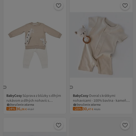
BabyCosy
Súprava z blúzky s dlhým
BabyCosy
Overal s krátkymi
Doručenie zdarma
Doručenie zdarma
rukávom a dlhých nohavíc s
nohavicami - 100% bavlna - kameň,
Kupón na 1 EUR
Kupón na 1 EUR
Doručenie zdarma
Doručenie zdarma
bodkami a žirafou
(veľkosť: 12-18 mesiacov)
36,
30,
-24%
-25%
06
€
47,67
47
€
40,81