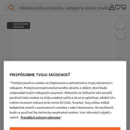
Hľadať podľa produktu, kategórie alebo značky
DORUČENIE
ZDARMA
PRISPÔSOBME TVOJU SKÚSENOSŤ
"Trendyol používa cookies na Zlepšovanie a optimalizáciu tvojej skúsenosti s
nákupom. Poskytovanie personalizovaného obsahu a reklám, ktoré budú
zodpovedať tvojím nákupným záujmom. Kliknutím na Súhlasím nám povolíš
používať tieto cookies na účely uvedené vyššie a ak sa to uplatňuje, zdieľať ich s
tretími stranami vrátane strán mimo EÚ (USA, Turecko). Svoj súhlas môžeš
kedykoľvek zmeniť v nastaveniach coookies v sekcii Nastavenia. Ak nesúhlasíš,
budú sa používať iba technicky nevyhnutné cookies. Viac informácií nájdeš v
našich
Pravidlách ochrany súkromia
."