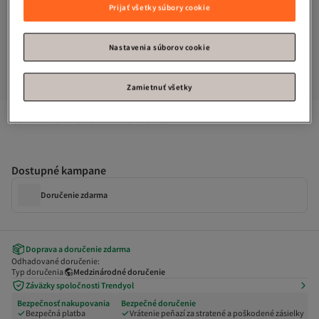
Prijať všetky súbory cookie
Nastavenia súborov cookie
Zamietnuť všetky
Calvin Klein
Kabelka Black Adults
Dostupné kampane
Doručenie zdarma
Doprava a doručenie zdarma
Odhadované doručenie:
Typ doručenia
Medzinárodné doručenie
Záväzky spoločnosti Trendyol
Bezpečnosť nakupovania
Bezpečné doručenie
Bezpečná platba
Vrátenie peňazí za stratené a poškodené zásielky