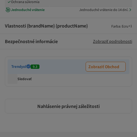
Ochrana súkromia
Jednoduché vrátenie
Jednoduché vrátenie do 14 dní.
Vlastnosti {brandName} {productName}
+
1
Farba
:
Ecru
Bezpečnostné informácie
Zobraziť podrobnosti
Trendyol
Zobraziť Obchod
9.3
Sledovať
Nahlásenie právnej záležitosti