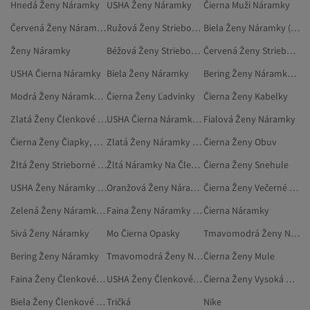
Hnedá Ženy Náramky
USHA Ženy Náramky
Čierna Muži Náramky
Červená Ženy Náramky (bižutéria)
Ružová Ženy Strieborné Náramky
Biela Ženy Náramky (bižutéria)
Ženy Náramky
Béžová Ženy Strieborné Náramky
Červená Ženy Strieborné Náramky
USHA Čierna Náramky
Biela Ženy Náramky
Bering Ženy Náramky (bižutéria)
Modrá Ženy Náramky Na Členok
Čierna Ženy Ľadvinky
Čierna Ženy Kabelky
Zlatá Ženy Členkové Náramky (bižutéria)
USHA Čierna Náramky (bižutéria)
Fialová Ženy Náramky
Čierna Ženy Čiapky, Barety A Rukavice
Zlatá Ženy Náramky (bižutéria)
Čierna Ženy Obuv
Žltá Ženy Strieborné Náramky
Žltá Náramky Na Členok
Čierna Ženy Snehule
USHA Ženy Náramky (bižutéria)
Oranžová Ženy Náramky Na Členok
Čierna Ženy Večerné Kabelky
Zelená Ženy Náramky Na Členok
Faina Ženy Náramky (bižutéria)
Čierna Náramky
Sivá Ženy Náramky
Mo Čierna Opasky
Tmavomodrá Ženy Náramky (bižutéria)
Bering Ženy Náramky
Tmavomodrá Ženy Náramky
Čierna Ženy Mule
Faina Ženy Členkové Náramky (bižutéria)
USHA Ženy Členkové Náramky (bižutéria)
Čierna Ženy Vysoká Obuv
Biela Ženy Členkové Náramky (bižutéria)
Tričká
Nike