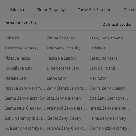
Kabelka
Zimne Topanky
Tasky Cez Rameno
Turist
Popularni Značky
Zobraziť všetko
Kabelka
Zimne Topanky
Tasky Cez Rameno
Turisticke Topanky
Pracovne Topanky
Ladvinka
Plazova Taska
Taska Na Laptop
Cestovna Taska
Kokteilove Saty
Dlhe Vecerne Saty
Saty S Flitrami
Pletene Saty
Letne Saty
Maxi Saty
Ružová Ženy Náramky (bižutéria)
Ženy Členkové Náramky (bižutéria)
Čierna Ženy Opasky
Čierna Ženy Nákrčníky
Žltá Ženy Náramky
Žltá Ženy Členkové Náramky (bižutéria)
Čierna Muži Členkové Náramky (bižutéria)
Krémová Ženy Náramky
Hnedá Ženy Náramky (bižutéria)
Ženy Náramky (bižutéria)
Čierna Ženy Čiapky
Faina Ženy Náramky
Sivá Ženy Náramky Na Členok
Ružová Ženy Členkové Náramky (bižutéria)
Čierna Muži Náramky (bižutéria)