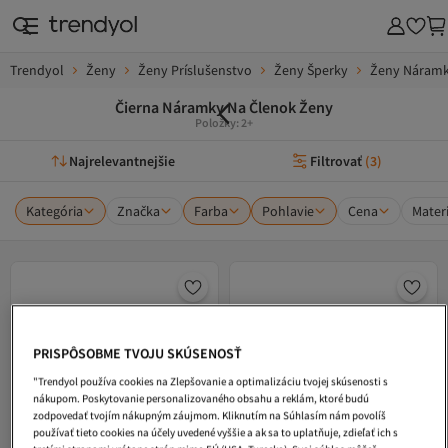
Trendyol
Ženy
Ženy Príslušenstvo
Ženy Šperky
Ženy Náramk
Čierna Náramky Na Členok Ženy
Položky: 2+
Najrelevantnejšie
Filtrovať
(
3
)
Kategória
Značka
Farba
Pohlavie
Cena
Materi
PRISPÔSOBME TVOJU SKÚSENOSŤ
"Trendyol používa cookies na Zlepšovanie a optimalizáciu tvojej skúsenosti s
nákupom. Poskytovanie personalizovaného obsahu a reklám, ktoré budú
zodpovedať tvojím nákupným záujmom. Kliknutím na Súhlasím nám povolíš
používať tieto cookies na účely uvedené vyššie a ak sa to uplatňuje, zdieľať ich s