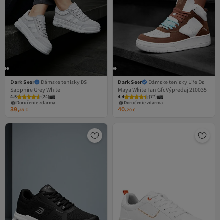
Dark Seer
Dámske tenisky DS
Dark Seer
Dámske tenisky Life Ds
Sapphire Grey White
Maya White Tan Gfc Výpredaj 210035
4.5
(
24
)
4.4
(
77
)
Doručenie zdarma
Doručenie zdarma
39,
40,
49
€
20
€