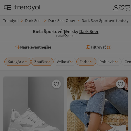
Trendyol
Dark Seer
Dark Seer Obuv
Dark Seer Športové tenisky
Biela Športové Tenisky
Dark Seer
Položky: 62+
Najrelevantnejšie
Filtrovať
(
3
)
Kategória
Značka
Veľkosť
Farba
Pohlavie
Ce