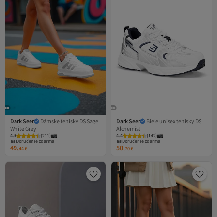
Dark Seer
Dámske tenisky DS Sage
Dark Seer
Biele unisex tenisky DS
White Grey
Alchemist
4.5
(
211
)
4.4
(
142
)
Doručenie zdarma
Doručenie zdarma
49,
50,
44
€
70
€