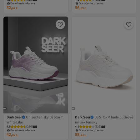
Doručenie zdarma
Doručenie zdarma
52,
56,
67
€
59
€
Dark Seer
Unisex tenisky Ds Storm
Dark Seer
DS STORM biele púdrové
White Lilac
unisex tenisky
4.5
(
230
)
4.1
(
232
)
Doručenie zdarma
Doručenie zdarma
42,
55,
02
€
73
€