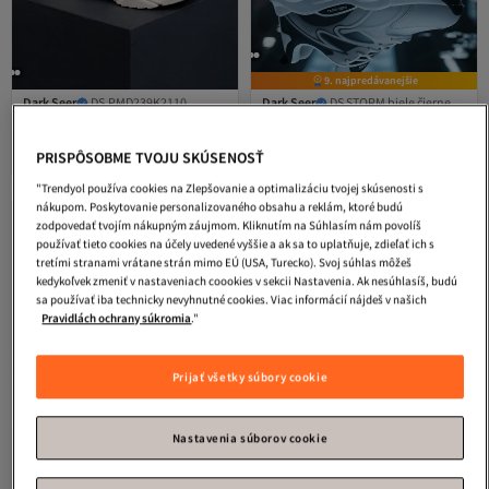
9. najpredávanejšie
Dark Seer
DS.PMD239K2110
Dark Seer
DS STORM biele čierne
Béžovo fialové dámske tenisky na
unisex tenisky
4.5
(
162
)
4.3
(
2585
)
voľný čas a šport
Doručenie zdarma
Doručenie zdarma
PRISPÔSOBME TVOJU SKÚSENOSŤ
39,
55,
27
€
55
€
"Trendyol používa cookies na Zlepšovanie a optimalizáciu tvojej skúsenosti s
nákupom. Poskytovanie personalizovaného obsahu a reklám, ktoré budú
zodpovedať tvojím nákupným záujmom. Kliknutím na Súhlasím nám povolíš
používať tieto cookies na účely uvedené vyššie a ak sa to uplatňuje, zdieľať ich s
tretími stranami vrátane strán mimo EÚ (USA, Turecko). Svoj súhlas môžeš
kedykoľvek zmeniť v nastaveniach coookies v sekcii Nastavenia. Ak nesúhlasíš, budú
sa používať iba technicky nevyhnutné cookies. Viac informácií nájdeš v našich
Pravidlách ochrany súkromia
."
Prijať všetky súbory cookie
Nastavenia súborov cookie