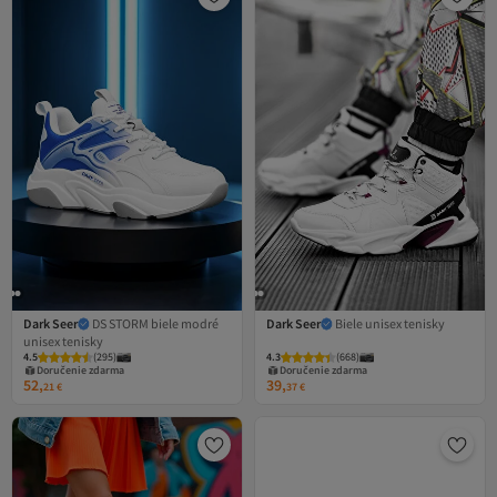
Dark Seer
DS STORM biele modré
Dark Seer
Biele unisex tenisky
unisex tenisky
4.5
(
295
)
4.3
(
668
)
Doručenie zdarma
Doručenie zdarma
52,
39,
21
€
37
€