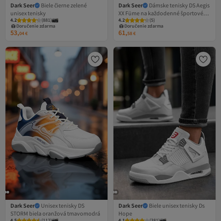
Dark Seer
Biele čierne zelené
Dark Seer
Dámske tenisky DS Aegis
unisex tenisky
XX Füme na každodenné športové
4.2
(
881
)
4.2
(
5
)
aktivity
Doručenie zdarma
Doručenie zdarma
53,
61,
04
€
58
€
Dark Seer
Unisex tenisky DS
Dark Seer
Biele unisex tenisky Ds
STORM biela oranžová tmavomodrá
Hope
4.5
(
112
)
4.1
(
381
)