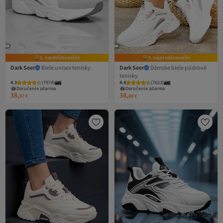
1. najobľúbenejšie
3. najpredávanejšie
Dark Seer
Biele unisex tenisky
Dark Seer
Dámske biele púdrové
tenisky
4.3
(
7974
)
4.4
(
7623
)
Doručenie zdarma
Doručenie zdarma
38,
38,
97
€
88
€