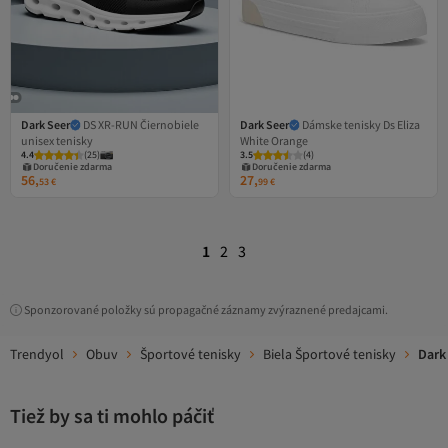
Dark Seer
DS XR-RUN Čiernobiele
Dark Seer
Dámske tenisky Ds Eliza
unisex tenisky
White Orange
4.4
(
25
)
3.5
(
4
)
Doručenie zdarma
Doručenie zdarma
56,
27,
53
€
99
€
1
2
3
Sponzorované položky sú propagačné záznamy zvýraznené predajcami.
Trendyol
Obuv
Športové tenisky
Biela Športové tenisky
Dark
Tiež by sa ti mohlo páčiť