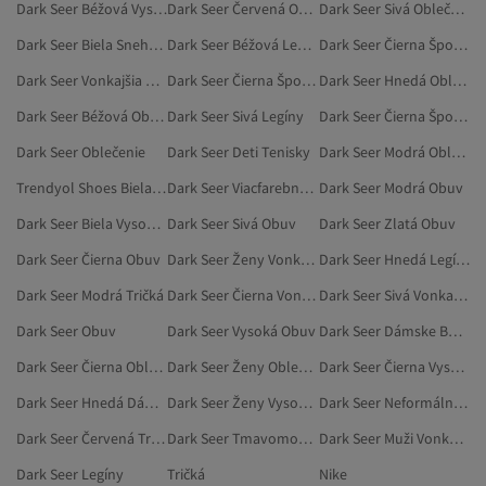
Dark Seer Béžová Vysoká Obuv
Dark Seer Červená Obuv
Dark Seer Sivá Oblečenie
Dark Seer Biela Snehule
Dark Seer Béžová Legíny
Dark Seer Čierna Športové Oblečenie
Dark Seer Vonkajšia Obuv
Dark Seer Čierna Športové Legíny
Dark Seer Hnedá Oblečenie
Dark Seer Béžová Oblečenie
Dark Seer Sivá Legíny
Dark Seer Čierna Šport A Príroda
Dark Seer Oblečenie
Dark Seer Deti Tenisky
Dark Seer Modrá Oblečenie
Trendyol Shoes Biela Športové Tenisky
Dark Seer Viacfarebná Obuv
Dark Seer Modrá Obuv
Dark Seer Biela Vysoké Podpätky
Dark Seer Sivá Obuv
Dark Seer Zlatá Obuv
Dark Seer Čierna Obuv
Dark Seer Ženy Vonkajšia Obuv
Dark Seer Hnedá Legíny
Dark Seer Modrá Tričká
Dark Seer Čierna Vonkajšia Obuv
Dark Seer Sivá Vonkajšia Obuv
Dark Seer Obuv
Dark Seer Vysoká Obuv
Dark Seer Dámske Body
Dark Seer Čierna Oblečenie
Dark Seer Ženy Oblečenie
Dark Seer Čierna Vysoká Obuv
Dark Seer Hnedá Dámske Body
Dark Seer Ženy Vysoká Obuv
Dark Seer Neformálna Obuv
Dark Seer Červená Tričká
Dark Seer Tmavomodrá Legíny
Dark Seer Muži Vonkajšia Obuv
Dark Seer Legíny
Tričká
Nike