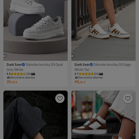
Dark Seer
Dámske tenisky DS Opal
Dark Seer
Dámske tenisky DS Sage
Grey White
White Tan
4.5
(
20
)
4.7
(
91
)
Doručenie zdarma
Doručenie zdarma
39,
49,
59
€
02
€