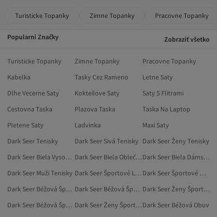
Turisticke Topanky
Zimne Topanky
Pracovne Topanky
Popularni Značky
Zobraziť všetko
Turisticke Topanky
Zimne Topanky
Pracovne Topanky
Kabelka
Tasky Cez Rameno
Letne Saty
Dlhe Vecerne Saty
Kokteilove Saty
Saty S Flitrami
Cestovna Taska
Plazova Taska
Taska Na Laptop
Pletene Saty
Ladvinka
Maxi Saty
Dark Seer Tenisky
Dark Seer Sivá Tenisky
Dark Seer Ženy Tenisky
Dark Seer Biela Vysoká Obuv
Dark Seer Biela Oblečenie
Dark Seer Biela Dámske Body
Dark Seer Muži Tenisky
Dark Seer Športové Legíny
Dark Seer Športové Oblečenie
Dark Seer Béžová Športové Legíny
Dark Seer Béžová Športové Oblečenie
Dark Seer Ženy Športové Legíny
Dark Seer Béžová Šport A Príroda
Dark Seer Ženy Športové Oblečenie
Dark Seer Béžová Obuv