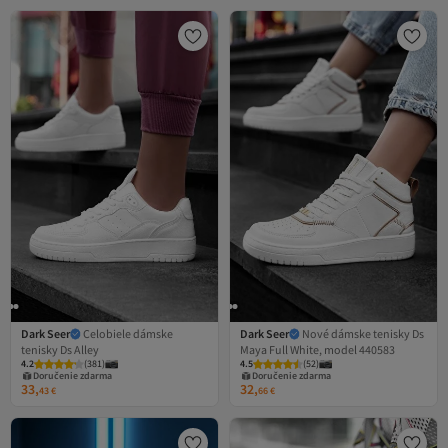
Dark Seer
Celobiele dámske
Dark Seer
Nové dámske tenisky Ds
tenisky Ds Alley
Maya Full White, model 440583
4.2
(
381
)
4.5
(
52
)
Doručenie zdarma
Doručenie zdarma
33,
32,
43
€
66
€