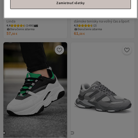
Zamietnuť všetky
Dark Seer
Biele dámske tenisky Ds
Dark Seer
DS Aegis XX biele
Linda
dámske tenisky na voľný čas a šport
4.4
(
1486
)
4.5
(
2
)
Doručenie zdarma
Doručenie zdarma
57,
61,
56
€
58
€