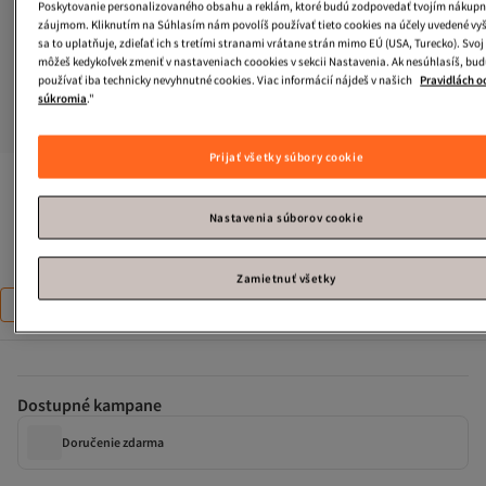
Poskytovanie personalizovaného obsahu a reklám, ktoré budú zodpovedať tvojím nákup
záujmom. Kliknutím na Súhlasím nám povolíš používať tieto cookies na účely uvedené vyš
sa to uplatňuje, zdieľať ich s tretími stranami vrátane strán mimo EÚ (USA, Turecko). Svoj
môžeš kedykoľvek zmeniť v nastaveniach coookies v sekcii Nastavenia. Ak nesúhlasíš, bud
používať iba technicky nevyhnutné cookies. Viac informácií nájdeš v našich
Pravidlách o
súkromia
."
Prijať všetky súbory cookie
Dr Martens
21084001 3 Topánky na oči
Nastavenia súborov cookie
Takmer vypredané!
Veľkosť
:
36
Zamietnuť všetky
36
37
38
39
40
41
42
43
44
Dostupné kampane
Doručenie zdarma