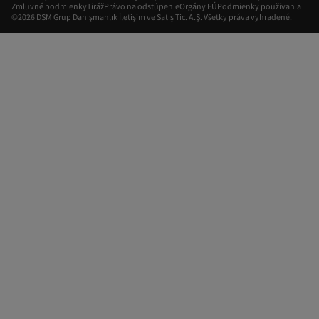
Zmluvné podmienky
Tiráž
Právo na odstúpenie
Orgány EÚ
Podmienky používania
©2026 DSM Grup Danışmanlık İletişim ve Satış Tic. A.Ş. Všetky práva vyhradené.