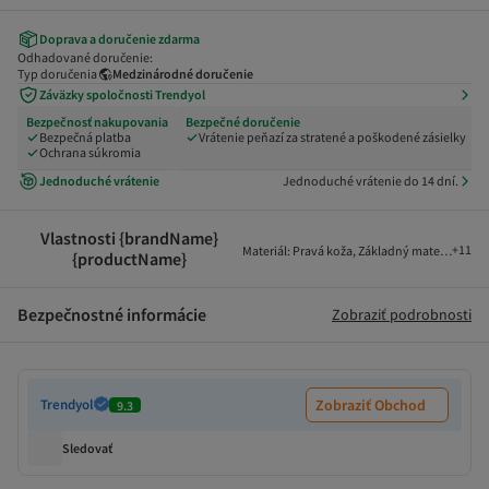
Doprava a doručenie zdarma
Odhadované doručenie:
Typ doručenia
Medzinárodné doručenie
Záväzky spoločnosti Trendyol
Bezpečnosť nakupovania
Bezpečné doručenie
Bezpečná platba
Vrátenie peňazí za stratené a poškodené zásielky
Ochrana súkromia
Jednoduché vrátenie
Jednoduché vrátenie do 14 dní.
Vlastnosti {brandName}
+
11
Materiál
:
Pravá koža
,
Základný materiál
:
PVC
{productName}
Bezpečnostné informácie
Zobraziť podrobnosti
Trendyol
Zobraziť Obchod
9.3
Sledovať