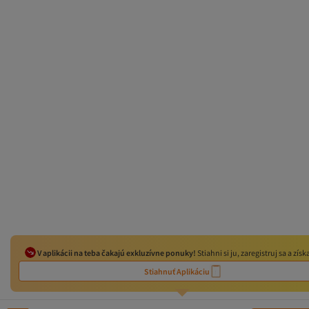
V aplikácii na teba čakajú exkluzívne ponuky!
Stiahni si ju, zaregistruj sa a získ
Stiahnuť Aplikáciu