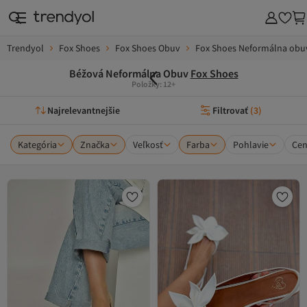
Trendyol
Fox Shoes
Fox Shoes Obuv
Fox Shoes Neformálna obu
Béžová Neformálna Obuv
Fox Shoes
Položky: 12+
Najrelevantnejšie
Filtrovať
(
3
)
Kategória
Značka
Veľkosť
Farba
Pohlavie
Ce