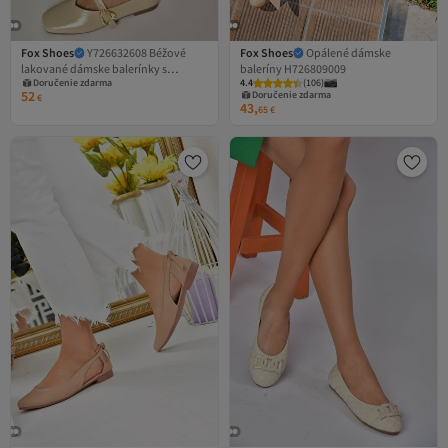
Fox Shoes
Y726632608 Béžové
Fox Shoes
Opálené dámske
lakované dámske balerínky s
baleríny H726809009
Doručenie zdarma
4.4
(
106
)
detailom srdiečkovej spony
52
Doručenie zdarma
€
43,
65
€