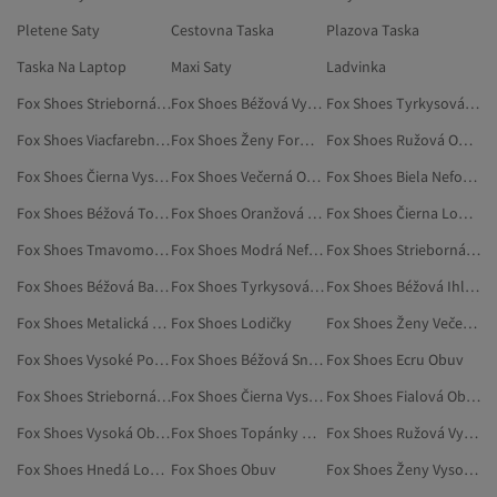
Pletene Saty
Cestovna Taska
Plazova Taska
Taska Na Laptop
Maxi Saty
Ladvinka
Fox Shoes Strieborná Večerná Obuv
Fox Shoes Béžová Vysoké Podpätky
Fox Shoes Tyrkysová Obuv
Fox Shoes Viacfarebná Obuv
Fox Shoes Ženy Formálna Obuv
Fox Shoes Ružová Obuv
Fox Shoes Čierna Vysoká Obuv
Fox Shoes Večerná Obuv
Fox Shoes Biela Neformálna Obuv
Fox Shoes Béžová Topánky Na Klinovom Podpätku
Fox Shoes Oranžová Obuv
Fox Shoes Čierna Lodičky
Fox Shoes Tmavomodrá Neformálna Obuv
Fox Shoes Modrá Neformálna Obuv
Fox Shoes Strieborná Obuv
Fox Shoes Béžová Baleríny
Fox Shoes Tyrkysová Vysoké Podpätky
Fox Shoes Béžová Ihlové Podpätky
Fox Shoes Metalická Neformálna Obuv
Fox Shoes Lodičky
Fox Shoes Ženy Večerná Obuv
Fox Shoes Vysoké Podpätky
Fox Shoes Béžová Snehule
Fox Shoes Ecru Obuv
Fox Shoes Strieborná Vysoké Podpätky
Fox Shoes Čierna Vysoké Podpätky
Fox Shoes Fialová Obuv
Fox Shoes Vysoká Obuv
Fox Shoes Topánky Na Klinovom Podpätku
Fox Shoes Ružová Vysoké Podpätky
Fox Shoes Hnedá Lodičky
Fox Shoes Obuv
Fox Shoes Ženy Vysoká Obuv