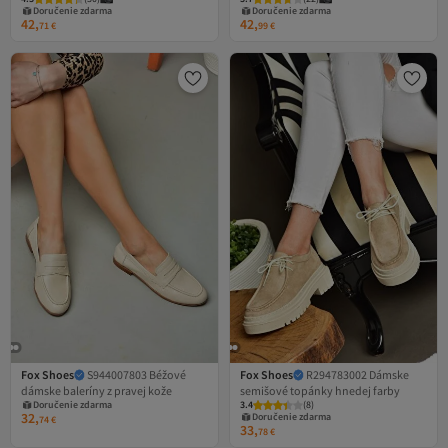
Doručenie zdarma
Doručenie zdarma
42,
42,
71
€
99
€
Fox Shoes
S944007803 Béžové
Fox Shoes
R294783002 Dámske
dámske baleríny z pravej kože
semišové topánky hnedej farby
Doručenie zdarma
3.4
(
8
)
32,
Doručenie zdarma
74
€
33,
78
€