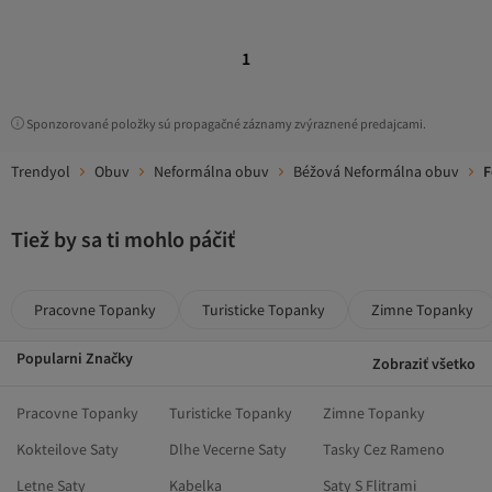
1
Sponzorované položky sú propagačné záznamy zvýraznené predajcami.
Trendyol
Obuv
Neformálna obuv
Béžová Neformálna obuv
F
Tiež by sa ti mohlo páčiť
Pracovne Topanky
Turisticke Topanky
Zimne Topanky
Popularni Značky
Zobraziť všetko
Pracovne Topanky
Turisticke Topanky
Zimne Topanky
Kokteilove Saty
Dlhe Vecerne Saty
Tasky Cez Rameno
Letne Saty
Kabelka
Saty S Flitrami