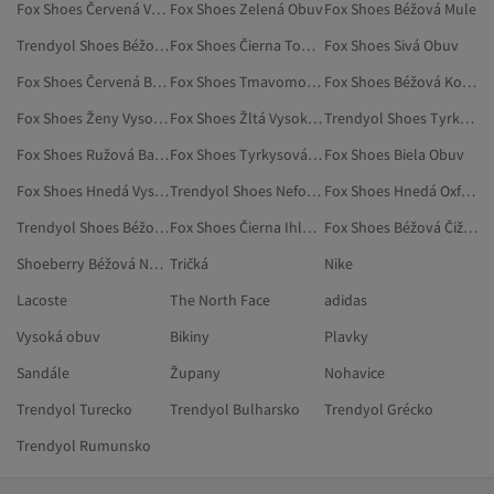
Fox Shoes Červená Vysoké Podpätky
Fox Shoes Zelená Obuv
Fox Shoes Béžová Mule
Trendyol Shoes Béžová Neformálna Obuv
Fox Shoes Čierna Topánky Na Klinovom Podpätku
Fox Shoes Sivá Obuv
Fox Shoes Červená Baleríny
Fox Shoes Tmavomodrá Obuv
Fox Shoes Béžová Kozačky
Fox Shoes Ženy Vysoké Podpätky
Fox Shoes Žltá Vysoké Podpätky
Trendyol Shoes Tyrkysová Neformálna Obuv
Fox Shoes Ružová Baleríny
Fox Shoes Tyrkysová Ihlové Podpätky
Fox Shoes Biela Obuv
Fox Shoes Hnedá Vysoké Podpätky
Trendyol Shoes Neformálna Obuv
Fox Shoes Hnedá Oxfordky
Trendyol Shoes Béžová Vysoká Obuv
Fox Shoes Čierna Ihlové Podpätky
Fox Shoes Béžová Čižmy A Vysoké Čižmy
Shoeberry Béžová Neformálna Obuv
Tričká
Nike
Lacoste
The North Face
adidas
Vysoká obuv
Bikiny
Plavky
Sandále
Župany
Nohavice
Trendyol Turecko
Trendyol Bulharsko
Trendyol Grécko
Trendyol Rumunsko