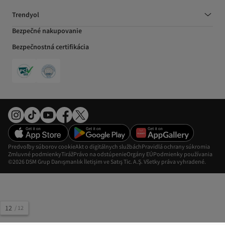
Trendyol
Bezpečné nakupovanie
Bezpečnostná certifikácia
Predvoľby súborov cookie
Akt o digitálnych službách
Pravidlá ochrany súkromia
Zmluvné podmienky
Tiráž
Právo na odstúpenie
Orgány EÚ
Podmienky používania
©2026 DSM Grup Danışmanlık İletişim ve Satış Tic. A.Ş. Všetky práva vyhradené.
12
/
12