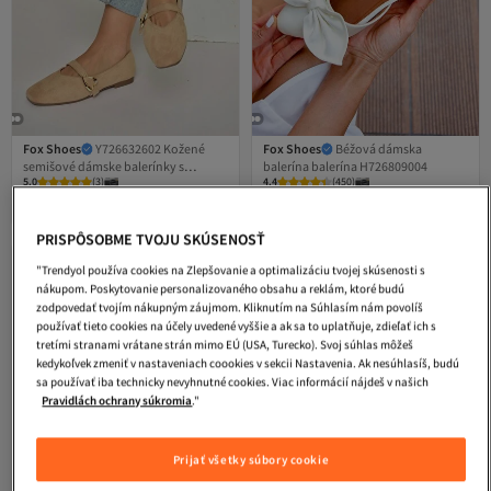
Fox Shoes
Y726632602 Kožené
Fox Shoes
Béžová dámska
semišové dámske balerínky s
balerína balerína H726809004
5.0
(
3
)
4.4
(
450
)
detailom srdiečkovej spony
Doručenie zdarma
Doručenie zdarma
52,
37,
53
€
36
€
PRISPÔSOBME TVOJU SKÚSENOSŤ
"Trendyol používa cookies na Zlepšovanie a optimalizáciu tvojej skúsenosti s
nákupom. Poskytovanie personalizovaného obsahu a reklám, ktoré budú
zodpovedať tvojím nákupným záujmom. Kliknutím na Súhlasím nám povolíš
používať tieto cookies na účely uvedené vyššie a ak sa to uplatňuje, zdieľať ich s
tretími stranami vrátane strán mimo EÚ (USA, Turecko). Svoj súhlas môžeš
kedykoľvek zmeniť v nastaveniach coookies v sekcii Nastavenia. Ak nesúhlasíš, budú
sa používať iba technicky nevyhnutné cookies. Viac informácií nájdeš v našich
Pravidlách ochrany súkromia
."
Prijať všetky súbory cookie