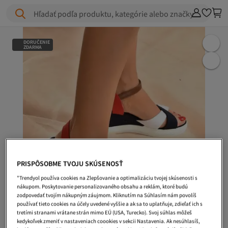
Hľadať podľa produktu, kategórie alebo značky
DORUČENIE
ZDARMA
PRISPÔSOBME TVOJU SKÚSENOSŤ
"Trendyol používa cookies na Zlepšovanie a optimalizáciu tvojej skúsenosti s
nákupom. Poskytovanie personalizovaného obsahu a reklám, ktoré budú
zodpovedať tvojím nákupným záujmom. Kliknutím na Súhlasím nám povolíš
používať tieto cookies na účely uvedené vyššie a ak sa to uplatňuje, zdieľať ich s
tretími stranami vrátane strán mimo EÚ (USA, Turecko). Svoj súhlas môžeš
kedykoľvek zmeniť v nastaveniach coookies v sekcii Nastavenia. Ak nesúhlasíš,