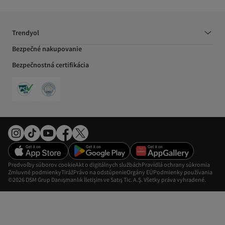
Trendyol
Bezpečné nakupovanie
Bezpečnostná certifikácia
Predvoľby súborov cookie
Akt o digitálnych službách
Pravidlá ochrany súkromia
Zmluvné podmienky
Tiráž
Právo na odstúpenie
Orgány EÚ
Podmienky používania
©2026 DSM Grup Danışmanlık İletişim ve Satış Tic. A.Ş. Všetky práva vyhradené.