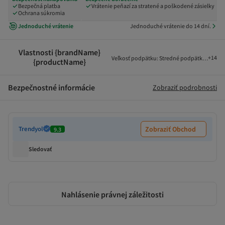
Bezpečná platba
Vrátenie peňazí za stratené a poškodené zásielky
Ochrana súkromia
Jednoduché vrátenie
Jednoduché vrátenie do 14 dní.
Vlastnosti {brandName}
+
14
Veľkosť podpätku
:
Stredné podpätky (5-9 cm
{productName}
Bezpečnostné informácie
Zobraziť podrobnosti
Trendyol
Zobraziť Obchod
9.3
Sledovať
Nahlásenie právnej záležitosti