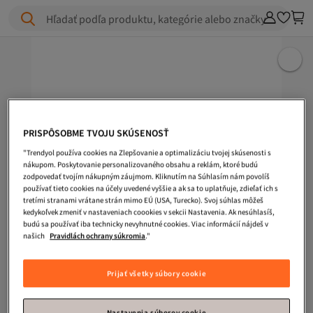
Hľadať podľa produktu, kategórie alebo značky
PRISPÔSOBME TVOJU SKÚSENOSŤ
"Trendyol používa cookies na Zlepšovanie a optimalizáciu tvojej skúsenosti s
nákupom. Poskytovanie personalizovaného obsahu a reklám, ktoré budú
zodpovedať tvojím nákupným záujmom. Kliknutím na Súhlasím nám povolíš
používať tieto cookies na účely uvedené vyššie a ak sa to uplatňuje, zdieľať ich s
tretími stranami vrátane strán mimo EÚ (USA, Turecko). Svoj súhlas môžeš
kedykoľvek zmeniť v nastaveniach coookies v sekcii Nastavenia. Ak nesúhlasíš,
budú sa používať iba technicky nevyhnutné cookies. Viac informácií nájdeš v
našich
Pravidlách ochrany súkromia
."
Prijať všetky súbory cookie
Nastavenia súborov cookie