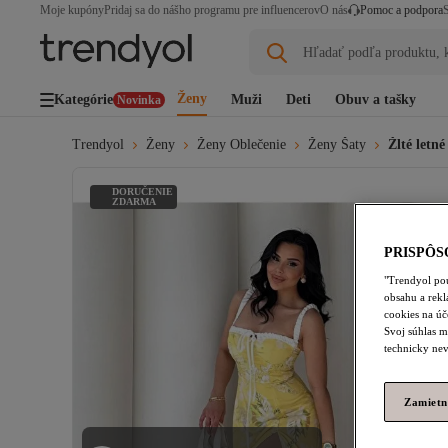
Moje kupóny
Pridaj sa do nášho programu pre influencerov
O nás
Pomoc a podpora
Hľadať podľa produktu, k
Ženy
Kategórie
Muži
Deti
Obuv a tašky
Novinka
Trendyol
Ženy
Ženy Oblečenie
Ženy Šaty
Žlté letn
DORUČENIE
ZDARMA
PRISPÔS
"Trendyol pou
obsahu a rek
cookies na úč
Svoj súhlas m
technicky nev
Zamietn