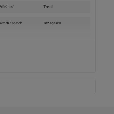
Príležitosť
Trend
Remeň / opasok
Bez opasku
Sezóna
Leto
Golier
Štvorcový golier
Strih
Bežný strih
Typ zapínania
Bez uzavretia
Typ tkaniny
Krep