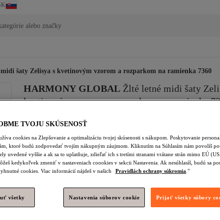
SK
ategórie alebo značky
é midi šaty Zelisya s kvetinovým vzorom a rozparkom na ramienka 7360
HARMONY GLOBAL
Žlté letné midi šaty Zeli
kvetinovým vzorom a rozparkom na ramienka 7
Zatiaľ žiadne recenzie.
OBME TVOJU SKÚSENOSŤ
48,
91
€
žíva cookies na Zlepšovanie a optimalizáciu tvojej skúsenosti s nákupom. Poskytovanie person
(vrátane DPH)
lám, ktoré budú zodpovedať tvojím nákupným záujmom. Kliknutím na Súhlasím nám povolíš pou
ely uvedené vyššie a ak sa to uplatňuje, zdieľať ich s tretími stranami vrátane strán mimo EÚ (U
ôžeš kedykoľvek zmeniť v nastaveniach coookies v sekcii Nastavenia. Ak nesúhlasíš, budú sa po
Vypredané!
yhnutné cookies. Viac informácií nájdeš v našich
Pravidlách ochrany súkromia
."
uť všetky
Nastavenia súborov cookie
Prijať všetky súbory co
Doprava a doručenie zdarma
Odhadované doručenie: