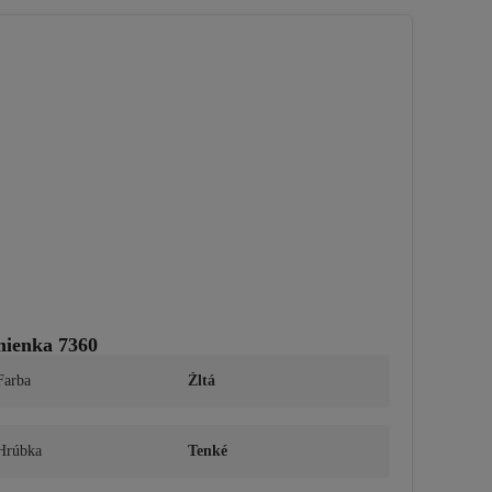
mienka 7360
Farba
Žltá
Hrúbka
Tenké