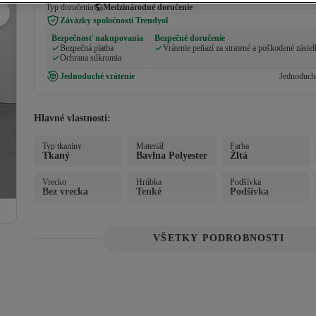
Typ doručenia
Medzinárodné doručenie
Záväzky spoločnosti Trendyol
Bezpečnosť nakupovania
Bezpečné doručenie
Bezpečná platba
Vrátenie peňazí za stratené a poškodené zásie
Ochrana súkromia
Jednoduché vrátenie
Jednoduché
Hlavné vlastnosti:
Typ tkaniny
Materiál
Farba
Tkaný
Bavlna Polyester
Žltá
Vrecko
Hrúbka
Podšívka
Bez vrecka
Tenké
Podšívka
VŠETKY PODROBNOSTI