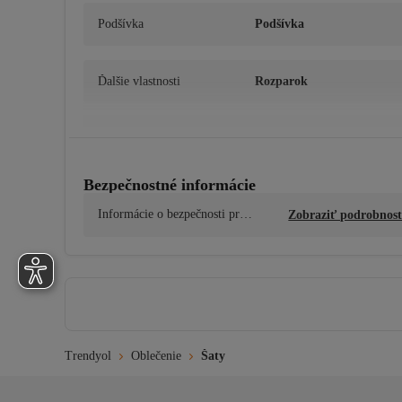
Podšívka
Podšívka
Ďalšie vlastnosti
Rozparok
Obsah balenia
Jednotlivé
Bezpečnostné informácie
Dĺžka
Midi
Informácie o bezpečnosti prod
Zobraziť podrobnost
uktu
Typ rukávu
Úzke ramienka
Kolekcia
Ležérne / na každý deň
Trendyol
Oblečenie
Šaty
Pôvod
TR