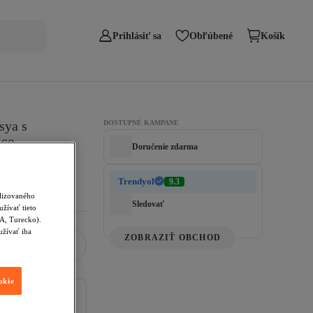
Prihlásiť sa
Obľúbené
Košík
sya s 
DOSTUPNÉ KAMPANE
360
Doručenie zdarma
Trendyol
9.3
alizovaného
Sledovať
žívať tieto
SA, Turecko).
užívať iba
ZOBRAZIŤ OBCHOD
okie