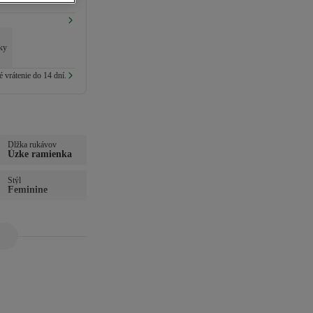
lky
 vrátenie do 14 dní.
Dĺžka rukávov
Úzke ramienka
Štýl
Feminine