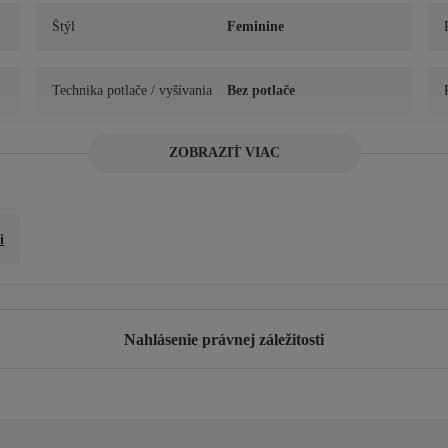
Štýl
Feminine
Technika potlače / vyšívania
Bez potlače
ZOBRAZIŤ VIAC
Veľkosť košíka
Bez polstrovania
Vzor
Geblümt
i
Podrobnosti o produkte
Viazanie hrudníka
Nahlásenie právnej záležitosti
Podrobnosti o udržateľnosti
Nie
Štýl
Línia A