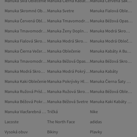
Manuka Sivá Oblečenie
Manuka Čierna Kabáty A Trenčkoty
Manuka Červená Saká A Vesty
Manuka Skromné Oblečenie
Manuka Svetre
Manuka Fialová Oblečenie
Manuka Červená Oblečenie
Manuka Tmavomodrá Svetre
Manuka Béžová Opasky
Manuka Tmavomodrá Oblečenie
Manuka Ženy Doplnky Ku Kabelkám
Manuka Modrá Skromné Oblečenie
Manuka Fialová Skromné Oblečenie
Manuka Modrá Skromné Saká
Manuka Modrá Oblečenie
Manuka Čierna Večerné A Plesové Šaty
Manuka Oblečenie
Manuka Kabáty A Bundy
Manuka Tmavomodrá Skromné Kabáty
Manuka Béžová Opasky A Traky
Manuka Béžová Skromné Oblečenie
Manuka Modrá Skromné Svetre
Manuka Modrá Pokrývky Hlavy
Manuka Kabáty
Manuka Kaki Oblečenie
Manuka Pokrývky Hlavy
Manuka Čierna Šaty Na Stužkovú
Manuka Ružová Príslušenstvo
Manuka Ružová Skromné Oblečenie
Manuka Béžová Oblečenie
Manuka Béžová Pokrývky Hlavy
Manuka Béžová Svetre
Manuka Kaki Kabáty A Bundy
Manuka Viacfarebná Skromné Oblečenie
Tričká
Nike
Lacoste
The North Face
adidas
Vysoká obuv
Bikiny
Plavky