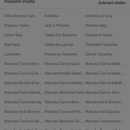
Popularni Značky
Zobraziť všetko
Dlhe Vecerne Saty
Kabelka
Kokteilove Saty
Plazova Taska
Saty S Flitrami
Pletene Saty
Letne Saty
Tasky Cez Rameno
Cestovna Taska
Maxi Saty
Taska Na Laptop
Turisticke Topanky
Ladvinka
Pracovne Topanky
Zimne Topanky
Manuka Čierna Skromné Oblečenie
Manuka Čierna Saká
Manuka Čierna Saká A Vesty
Manuka Červená Doplnky Ku Kabelkám
Manuka Hnedá Kabelky Cez Rameno
Manuka Čierna Opasky A Traky
Manuka Bordová Kabelky Cez Rameno
Manuka Čierna Kabáty
Manuka Čierna Kabáty A Bundy
Manuka Ženy Kabelky Cez Rameno
Manuka Skromné Saká
Manuka Čierna Skromné Košele
Manuka Čierna Bundy
Manuka Čierna Skromné Kabáty
Manuka Sivá Skromné Saká
Manuka Sivá Skromné Oblečenie
Manuka Červená Príslušenstvo
Manuka Sivá Opasky
Manuka Červená Skromné Oblečenie
Manuka Skromné Svetre
Manuka Tmavomodrá Skromné Oblečenie