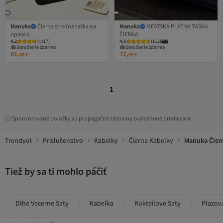
Manuka
Čierna stredná taška na
Manuka
MESTSKÁ PLÁTNA TAŠKA
opasok
ČIERNA
4.2
(
17
)
4.6
(
112
)
Doručenie zdarma
Doručenie zdarma
81,
72,
48
€
59
€
1
Sponzorované položky sú propagačné záznamy zvýraznené predajcami.
Trendyol
Príslušenstvo
Kabelky
Čierna Kabelky
Manuka Čier
Tiež by sa ti mohlo páčiť
Dlhe Vecerne Saty
Kabelka
Kokteilove Saty
Plazov