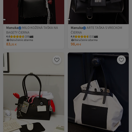
Manuka
MILO KOŽENÁ TAŠKA NA
Manuka
ARTE TAŠKA S VRECKOM
BAGETY ČIERNA
ČIERNA
4.6
(
19
)
4.6
(
11
)
Doručenie zdarma
Doručenie zdarma
83,
98,
51
€
49
€