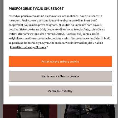
PRISPÔSOBME TVOJU SKÚSENOSŤ
"Trendyol používa cookies na Zlepšovanie a optimalizáciu tvojej skúsenosti s
nákupom. Poskytovanie personalizovaného obsahu a reklám, ktoré budú
zodpovedať tvojím nákupným záujmom. Kliknutím na Súhlasím nám povolíš
používať tieto cookies na účely uvedené vyššie a ak sa to uplatňuje, zdieľať ich s
tretími stranami vrátane strán mimo EÚ (USA, Turecko). Svoj súhlas môžeš
Manuka
RETRO TAŠKA S VRECKAMI
Manuka
URBAN TOTE TAŠKA
kedykoľvek zmeniť v nastaveniach coookies v sekcii Nastavenia. Ak nesúhlasíš, budú
ČIERNA
ČIERNA
sa používať iba technicky nevyhnutné cookies. Viac informácií nájdeš v našich
4.7
(
96
)
4.4
(
574
)
Doručenie zdarma
Doručenie zdarma
Pravidlách ochrany súkromia
."
99,
76,
28
€
29
€
Prijať všetky súbory cookie
Nastavenia súborov cookie
Zamietnuť všetky