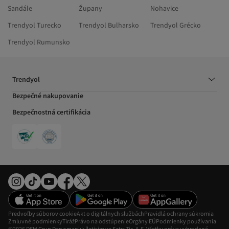
Sandále
Župany
Nohavice
Trendyol Turecko
Trendyol Bulharsko
Trendyol Grécko
Trendyol Rumunsko
Trendyol
Bezpečné nakupovanie
Bezpečnostná certifikácia
Predvoľby súborov cookie
Akt o digitálnych službách
Pravidlá ochrany súkromia
Zmluvné podmienky
Tiráž
Právo na odstúpenie
Orgány EÚ
Podmienky používania
©2026 DSM Grup Danışmanlık İletişim ve Satış Tic. A.Ş. Všetky práva vyhradené.