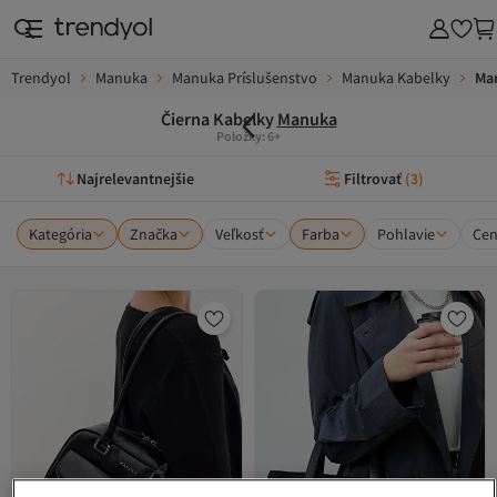
Trendyol
Manuka
Manuka Príslušenstvo
Manuka Kabelky
Man
Čierna Kabelky
Manuka
Položky: 6+
Najrelevantnejšie
Filtrovať
(
3
)
Kategória
Značka
Veľkosť
Farba
Pohlavie
Ce