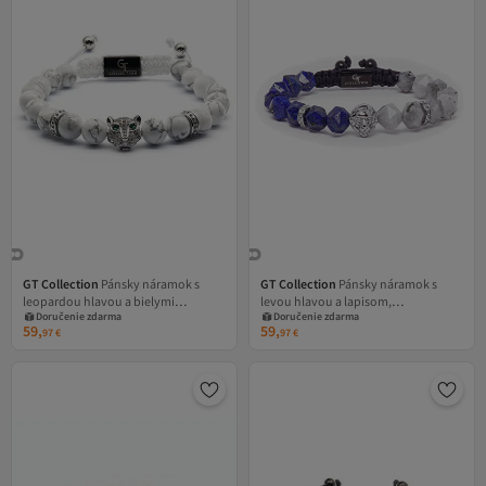
GT Collection
Pánsky náramok s
GT Collection
Pánsky náramok s
leopardou hlavou a bielymi
levou hlavou a lapisom,
Doručenie zdarma
Doručenie zdarma
energetickými kameňmi howlit,
energetickými kameňmi labradoritu,
59,
59,
97
€
97
€
univerzálna veľkosť a nastaviteľný
univerzálny a nastaviteľný