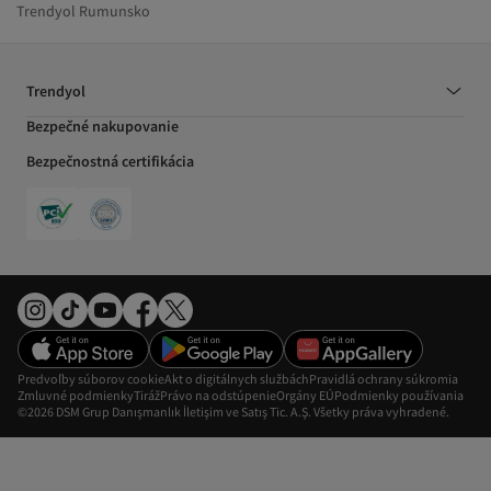
Trendyol Rumunsko
Trendyol
Bezpečné nakupovanie
Bezpečnostná certifikácia
Predvoľby súborov cookie
Akt o digitálnych službách
Pravidlá ochrany súkromia
Zmluvné podmienky
Tiráž
Právo na odstúpenie
Orgány EÚ
Podmienky používania
©2026 DSM Grup Danışmanlık İletişim ve Satış Tic. A.Ş. Všetky práva vyhradené.