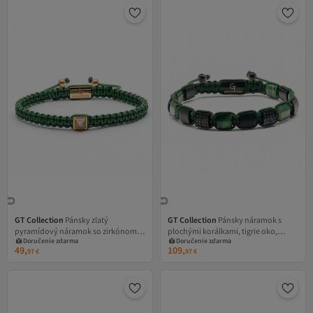
GT Collection
Pánsky zlatý
GT Collection
Pánsky náramok s
pyramídový náramok so zirkónom,
plochými korálkami, tigrie oko,
Doručenie zdarma
Doručenie zdarma
univerzálna veľkosť a nastaviteľná
čierny ónyx, energetické kamene,
49,
109,
97
€
97
€
zelená nylonová šnúrka
univerzálna veľkosť a nastaviteľná
šnúrka