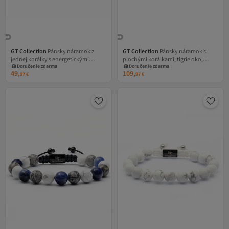
GT Collection
Pánsky náramok z
GT Collection
Pánsky náramok s
jednej korálky s energetickými
plochými korálkami, tigrie oko,
Doručenie zdarma
Doručenie zdarma
kameňmi LAPIS LAZULI, univerzálna
čierny ónyx, energetické kamene,
49,
109,
97
€
97
€
veľkosť a nastaviteľná šnúrka
univerzálna veľkosť a nastaviteľná
šnúrka