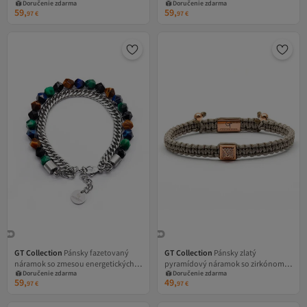
Doručenie zdarma
Doručenie zdarma
ónyxovými energetickými kameňmi,
kameňmi LAPIS LAZULI, univerzálna
59,
59,
97
€
97
€
univerzálna veľkosť a nastaviteľná
veľkosť a nastaviteľná šnúrka
šnúrka
GT Collection
Pánsky fazetovaný
GT Collection
Pánsky zlatý
náramok so zmesou energetických
pyramídový náramok so zirkónom,
Doručenie zdarma
Doručenie zdarma
kameňov tigrieho oka, univerzálna
univerzálna veľkosť a nastaviteľná
59,
49,
97
€
97
€
veľkosť, nastaviteľné zapínanie
sivá nylonová šnúrka