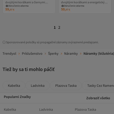
dvojitými korálkami a čiernymi
dvojitými korálkami a energetickými
Doručenie zdarma
Doručenie zdarma
ónyxovými energetickými kameňmi,
kameňmi LAPIS LAZULI, univerzálna
59,
59,
97
€
97
€
univerzálna veľkosť a nastaviteľná
veľkosť a nastaviteľná šnúrka
šnúrka
1
2
Sponzorované položky sú propagačné záznamy zvýraznené predajcami.
Trendyol
Príslušenstvo
Šperky
Náramky
Náramky (bižutéria
Tiež by sa ti mohlo páčiť
Kabelka
Ladvinka
Plazova Taska
Tasky Cez Ramen
Popularni Značky
Zobraziť všetko
Kabelka
Ladvinka
Plazova Taska