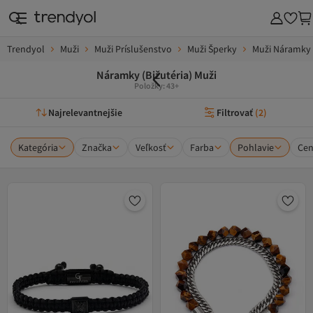
Trendyol
Muži
Muži Príslušenstvo
Muži Šperky
Muži Náramky
Náramky (bižutéria) Muži
Položky: 43+
Najrelevantnejšie
Filtrovať
(
2
)
Kategória
Značka
Veľkosť
Farba
Pohlavie
Ce