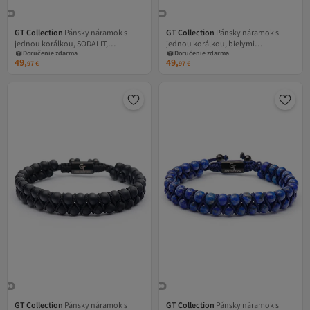
GT Collection
Pánsky náramok s
GT Collection
Pánsky náramok s
jednou korálkou, SODALIT,
jednou korálkou, bielymi
Doručenie zdarma
Doručenie zdarma
energetické kamene HOWLIT,
energetickými kameňmi howlitu,
49,
49,
97
€
97
€
univerzálna veľkosť a nastaviteľná
univerzálna veľkosť a nastaviteľná
šnúrka
šnúrka
GT Collection
Pánsky náramok s
GT Collection
Pánsky náramok s