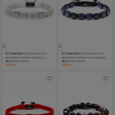
GT Collection
Pánsky náramok s
GT Collection
Pánsky náramok s
plochými korálkami a bielymi
plochými korálkami a energetickými
Doručenie zdarma
Doručenie zdarma
energetickými kameňmi howlit,
kameňmi LAPIS LAZULI, univerzálna
109,
109,
97
€
97
€
univerzálna veľkosť a nastaviteľná
veľkosť a nastaviteľná šnúrka
šnúrka