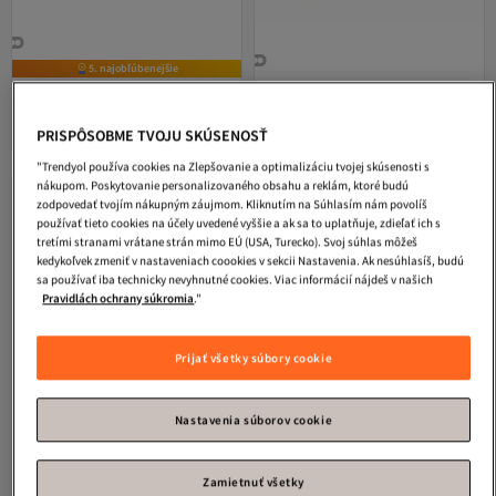
5. najobľúbenejšie
GT Collection
Pánsky zlatý
GT Collection
Pánsky strieborný
pyramídový náramok so zirkónom,
pyramídový náramok so zirkónom,
Doručenie zdarma
Doručenie zdarma
univerzálna veľkosť a nastaviteľná
univerzálna veľkosť a nastaviteľná
PRISPÔSOBME TVOJU SKÚSENOSŤ
49,
49,
97
€
97
€
čierna nylonová šnúrka
modrá nylonová šnúrka
"Trendyol používa cookies na Zlepšovanie a optimalizáciu tvojej skúsenosti s
nákupom. Poskytovanie personalizovaného obsahu a reklám, ktoré budú
zodpovedať tvojím nákupným záujmom. Kliknutím na Súhlasím nám povolíš
používať tieto cookies na účely uvedené vyššie a ak sa to uplatňuje, zdieľať ich s
tretími stranami vrátane strán mimo EÚ (USA, Turecko). Svoj súhlas môžeš
kedykoľvek zmeniť v nastaveniach coookies v sekcii Nastavenia. Ak nesúhlasíš, budú
sa používať iba technicky nevyhnutné cookies. Viac informácií nájdeš v našich
Pravidlách ochrany súkromia
."
Prijať všetky súbory cookie
Nastavenia súborov cookie
Zamietnuť všetky