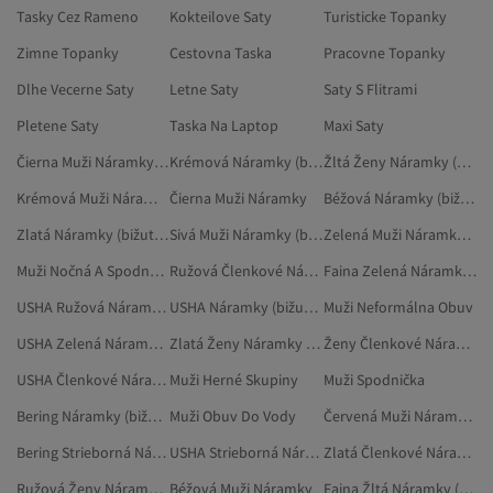
Tasky Cez Rameno
Kokteilove Saty
Turisticke Topanky
Zimne Topanky
Cestovna Taska
Pracovne Topanky
Dlhe Vecerne Saty
Letne Saty
Saty S Flitrami
Pletene Saty
Taska Na Laptop
Maxi Saty
Čierna Muži Náramky Na Členok
Krémová Náramky (bižutéria)
Žltá Ženy Náramky (bižutéria)
Krémová Muži Náramky
Čierna Muži Náramky
Béžová Náramky (bižutéria)
Zlatá Náramky (bižutéria)
Sivá Muži Náramky (bižutéria)
Zelená Muži Náramky (bižutéria)
Muži Nočná A Spodná Bielizeň
Ružová Členkové Náramky (bižutéria)
Faina Zelená Náramky (bižutéria)
USHA Ružová Náramky (bižutéria)
USHA Náramky (bižutéria)
Muži Neformálna Obuv
USHA Zelená Náramky (bižutéria)
Zlatá Ženy Náramky (bižutéria)
Ženy Členkové Náramky (bižutéria)
USHA Členkové Náramky (bižutéria)
Muži Herné Skupiny
Muži Spodnička
Bering Náramky (bižutéria)
Muži Obuv Do Vody
Červená Muži Náramky (bižutéria)
Bering Strieborná Náramky (bižutéria)
USHA Strieborná Náramky (bižutéria)
Zlatá Členkové Náramky (bižutéria)
Ružová Ženy Náramky (bižutéria)
Béžová Muži Náramky
Faina Žltá Náramky (bižutéria)