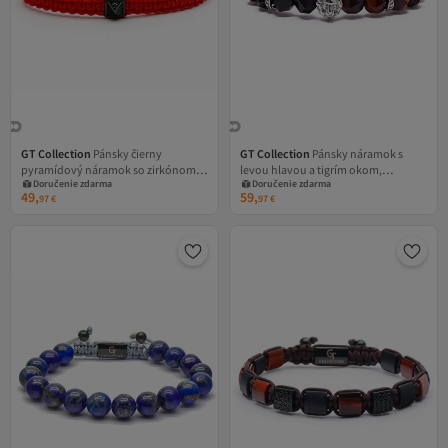
GT Collection
Pánsky čierny
GT Collection
Pánsky náramok s
pyramídový náramok so zirkónom,
levou hlavou a tigrím okom,
Doručenie zdarma
Doručenie zdarma
univerzálna veľkosť a nastaviteľná
energetickými kameňmi ÓNIX,
49,
59,
97
€
97
€
červená nylonová šnúrka
univerzálna veľkosť a nastaviteľná
šnúrka