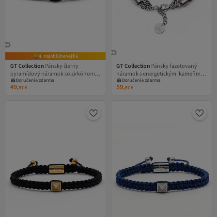
4. najobľúbenejšie
GT Collection
Pánsky čierny
GT Collection
Pánsky fazetovaný
pyramídový náramok so zirkónom,
náramok s energetickými kameňmi
Doručenie zdarma
Doručenie zdarma
univerzálna veľkosť a nastaviteľná
tigrieho oka, univerzálna veľkosť,
49,
59,
97
€
97
€
čierna nylonová šnúrka
nastaviteľné zapínanie