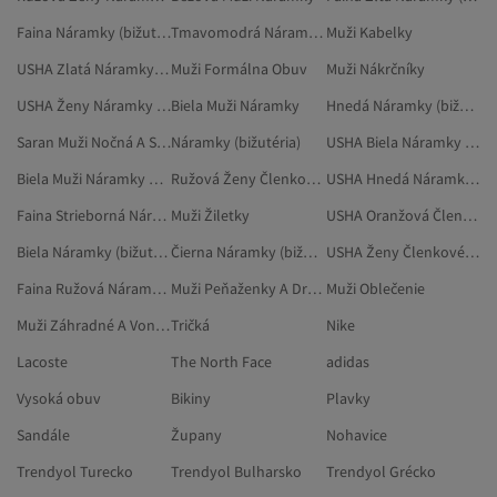
Faina Náramky (bižutéria)
Tmavomodrá Náramky (bižutéria)
Muži Kabelky
USHA Zlatá Náramky (bižutéria)
Muži Formálna Obuv
Muži Nákrčníky
USHA Ženy Náramky (bižutéria)
Biela Muži Náramky
Hnedá Náramky (bižutéria)
Saran Muži Nočná A Spodná Bielizeň
Náramky (bižutéria)
USHA Biela Náramky (bižutéria)
Biela Muži Náramky Na Členok
Ružová Ženy Členkové Náramky (bižutéria)
USHA Hnedá Náramky (bižutéria)
Faina Strieborná Náramky (bižutéria)
Muži Žiletky
USHA Oranžová Členkové Náramky (bižutéria)
Biela Náramky (bižutéria)
Čierna Náramky (bižutéria)
USHA Ženy Členkové Náramky (bižutéria)
Faina Ružová Náramky (bižutéria)
Muži Peňaženky A Držiaky Na Karty
Muži Oblečenie
Muži Záhradné A Vonkajšie Hračky
Tričká
Nike
Lacoste
The North Face
adidas
Vysoká obuv
Bikiny
Plavky
Sandále
Župany
Nohavice
Trendyol Turecko
Trendyol Bulharsko
Trendyol Grécko