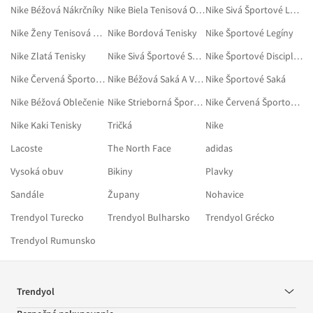
Nike Béžová Nákrčníky
Nike Biela Tenisová Obuv
Nike Sivá Športové Legíny
Nike Ženy Tenisová Obuv
Nike Bordová Tenisky
Nike Športové Legíny
Nike Zlatá Tenisky
Nike Sivá Športové Saká
Nike Športové Disciplíny
Nike Červená Športové Saká
Nike Béžová Saká A Vesty
Nike Športové Saká
Nike Béžová Oblečenie
Nike Strieborná Športové Legíny
Nike Červená Športové Disciplíny
Nike Kaki Tenisky
Tričká
Nike
Lacoste
The North Face
adidas
Vysoká obuv
Bikiny
Plavky
Sandále
Župany
Nohavice
Trendyol Turecko
Trendyol Bulharsko
Trendyol Grécko
Trendyol Rumunsko
Trendyol