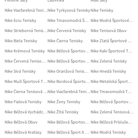
Pletene Saty
Ladvinka
Maxi Saty
Nike Viacfarebná Tenisky
Nike Tyrkysová Tenisky
Nike Tenisky
Nike Ecru Tenisky
Nike Tmavomodrá Športové Tenisky
Nike Modrá Športové Tenisky
Nike Strieborná Tenisky
Nike Červená Tenisky
Nike Tenisová Obuv
Nike Biela Tenisky
Nike Čierna Tenisky
Nike Zlatá Športové Tenisky
Nike Krémová Tenisky
Nike Béžová Športové Saká
Nike Kaki Športové Tenisky
Nike Červená Tenisová Obuv
Nike Béžová Športové Disciplíny
Nike Zelená Tenisky
Nike Sivá Tenisky
Nike Oranžová Tenisová Obuv
Nike Hnedá Tenisky
Nike Muži Športové Tenisky
Nike Bordová Športové Tenisky
Nike Metalická Športové Tenisky
Nike Čierna Tenisová Obuv
Nike Viacfarebná Tenisová Obuv
Nike Tmavomodrá Tenisky
Nike Fialová Tenisky
Nike Ženy Tenisky
Nike Béžová Športové Oblečenie
Nike Béžová Vychádzková Obuv
Nike Žltá Tenisky
Nike Zelená Tenisová Obuv
Nike Béžová Obuv
Nike Béžová Športové Vybavenie
Nike Béžová Príslušenstvo
Nike Béžová Kraťasy
Nike Béžová Šport A Príroda
Nike Modrá Tenisky