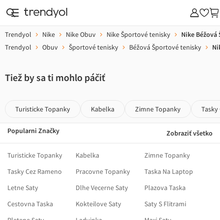
Trendyol
Nike
Nike Obuv
Nike Športové tenisky
Nike Béžová 
Trendyol
Obuv
Športové tenisky
Béžová Športové tenisky
Ni
Tiež by sa ti mohlo páčiť
Turisticke Topanky
Kabelka
Zimne Topanky
Tasky
Popularni Značky
Zobraziť všetko
Turisticke Topanky
Kabelka
Zimne Topanky
Tasky Cez Rameno
Pracovne Topanky
Taska Na Laptop
Letne Saty
Dlhe Vecerne Saty
Plazova Taska
Cestovna Taska
Kokteilove Saty
Saty S Flitrami