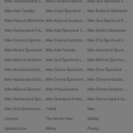
Nike Tmavomodrá Športové Oblečenie
Nike Červená Oblečenie
Nike Sivá Športové Saká
Nike Kaki Tepláky
Nike Zlatá Športové Oblečenie
Nike Ružová Oblečenie
Nike Fialová Oblečenie
Nike Ružová Outdoorové Oblečenie
Nike Sivá Športové Pršiplášte A Vetrovky
Nike Viacfarebná Príslušenstvo
Nike Kaki Športové Tenisky
Nike Modrá Oblečenie
Nike Červená Športové Saká
Nike Zelená Outdoorové Oblečenie
Nike Žltá Športové Vybavenie
Nike Modrá Športové Saká
Nike Kaki Tenisky
Nike Oranžová Šport A Príroda
Nike Béžová Outdoorové Oblečenie
Nike Sivá Športové Legíny
Nike Béžová Športové Saká
Nike Oranžová Outdoorové Oblečenie
Nike Čierna Športové Saká
Nike Ženy Športové Saká
Nike Viacfarebná Outdoorové Oblečenie
Nike Čierna Športové Disciplíny
Nike Červená Outdoorové Oblečenie
Nike Béžová Športové Vybavenie
Nike Príslušenstvo
Nike Čierna Outdoorové Oblečenie
Nike Viacfarebná Šport A Príroda
Nike Oranžová Príslušenstvo
Nike Čierna Saká A Vesty
Nike Sivá Outdoorové Oblečenie
Tričká
Nike
Lacoste
The North Face
adidas
Vysoká obuv
Bikiny
Plavky