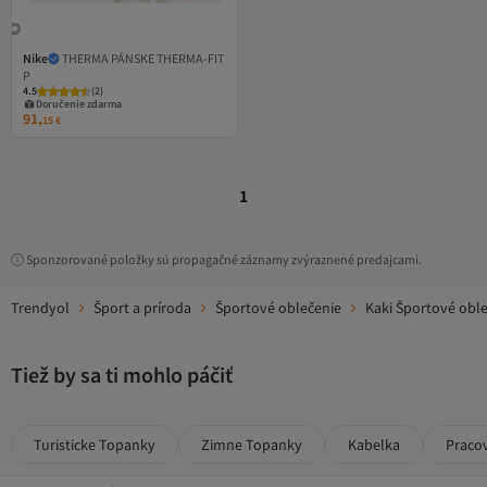
Nike
THERMA PÁNSKE THERMA-FIT
P
4.5
(
2
)
Doručenie zdarma
91,
15
€
1
Sponzorované položky sú propagačné záznamy zvýraznené predajcami.
Trendyol
Šport a príroda
Športové oblečenie
Kaki Športové obl
Tiež by sa ti mohlo páčiť
Turisticke Topanky
Zimne Topanky
Kabelka
Praco