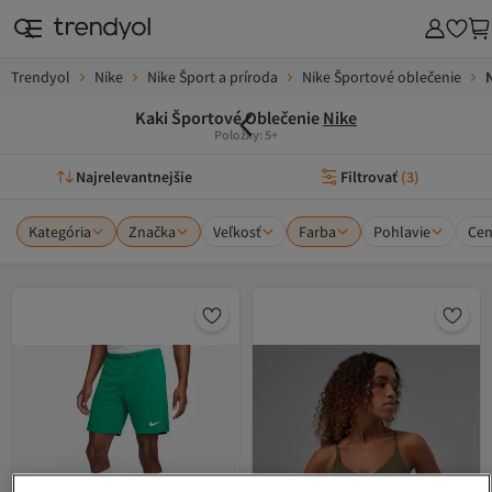
Trendyol
Nike
Nike Šport a príroda
Nike Športové oblečenie
Kaki Športové Oblečenie
Nike
Položky: 5+
Najrelevantnejšie
Filtrovať
(
3
)
Kategória
Značka
Veľkosť
Farba
Pohlavie
Ce