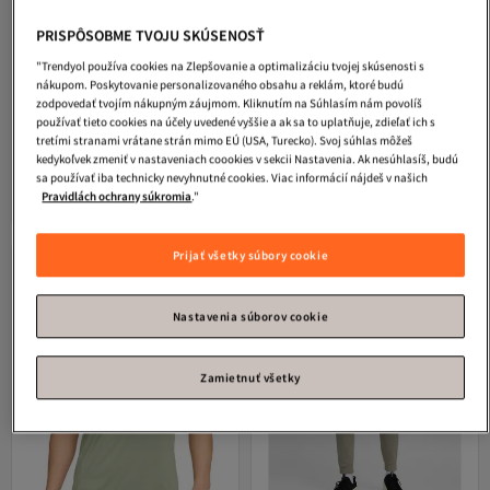
PRISPÔSOBME TVOJU SKÚSENOSŤ
"Trendyol používa cookies na Zlepšovanie a optimalizáciu tvojej skúsenosti s
nákupom. Poskytovanie personalizovaného obsahu a reklám, ktoré budú
zodpovedať tvojím nákupným záujmom. Kliknutím na Súhlasím nám povolíš
používať tieto cookies na účely uvedené vyššie a ak sa to uplatňuje, zdieľať ich s
tretími stranami vrátane strán mimo EÚ (USA, Turecko). Svoj súhlas môžeš
Nike
Pánske zelené šortky Park III
Nike
Podprsenka W J SPT INDY ESS
kedykoľvek zmeniť v nastaveniach coookies v sekcii Nastavenia. Ak nesúhlasíš, budú
Dri Fit
sa používať iba technicky nevyhnutné cookies. Viac informácií nájdeš v našich
5.0
(
2
)
Doručenie zdarma
71,
Doručenie zdarma
Pravidlách ochrany súkromia
."
99
€
29,
41
€
Prijať všetky súbory cookie
Nastavenia súborov cookie
Zamietnuť všetky