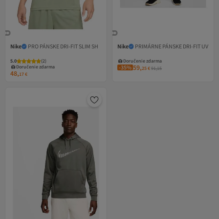
Nike
PRO PÁNSKE DRI-FIT SLIM SH
Nike
PRIMÁRNE PÁNSKE DRI-FIT UV
5.0
(
2
)
Doručenie zdarma
59,
Doručenie zdarma
-35%
25
€
91,15
48,
17
€