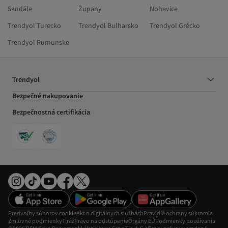
Sandále
Župany
Nohavice
Trendyol Turecko
Trendyol Bulharsko
Trendyol Grécko
Trendyol Rumunsko
Trendyol
Bezpečné nakupovanie
Bezpečnostná certifikácia
Predvoľby súborov cookie
Akt o digitálnych službách
Pravidlá ochrany súkromia
Zmluvné podmienky
Tiráž
Právo na odstúpenie
Orgány EÚ
Podmienky používania