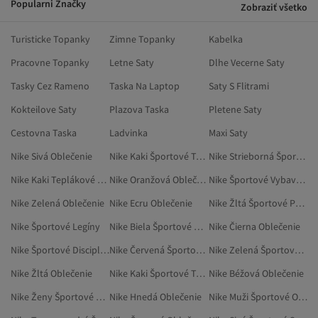
Popularni Značky
Zobraziť všetko
Turisticke Topanky
Zimne Topanky
Kabelka
Pracovne Topanky
Letne Saty
Dlhe Vecerne Saty
Tasky Cez Rameno
Taska Na Laptop
Saty S Flitrami
Kokteilove Saty
Plazova Taska
Pletene Saty
Cestovna Taska
Ladvinka
Maxi Saty
Nike Sivá Oblečenie
Nike Kaki Športové Tepláky
Nike Strieborná Športové Oblečenie
Nike Kaki Teplákové Súpravy
Nike Oranžová Oblečenie
Nike Športové Vybavenie
Nike Zelená Oblečenie
Nike Ecru Oblečenie
Nike Žltá Športové Pršiplášte A Vetrovky
Nike Športové Legíny
Nike Biela Športové Oblečenie
Nike Čierna Oblečenie
Nike Športové Disciplíny
Nike Červená Športové Oblečenie
Nike Zelená Športové Pršiplášte A Vetrovky
Nike Žltá Oblečenie
Nike Kaki Športové Tričká
Nike Béžová Oblečenie
Nike Ženy Športové Oblečenie
Nike Hnedá Oblečenie
Nike Muži Športové Oblečenie