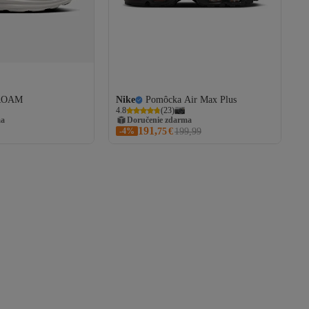
ROAM
Nike
Pomôcka Air Max Plus
4.8
(
23
)
ma
Doručenie zdarma
191,
-4%
75
€
199,99