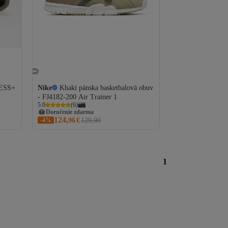
ESS+
Nike
Khaki pánska basketbalová obuv
- FJ4182-200 Air Trainer 1
5.0
(
6
)
Doručenie zdarma
124,
-4%
96
€
129,90
1