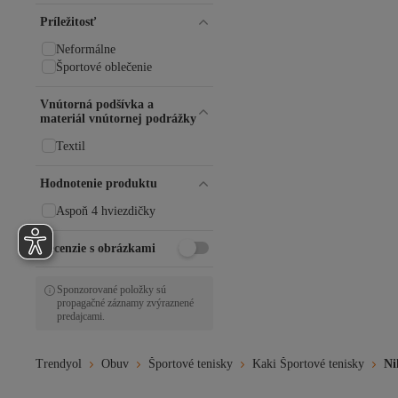
Príležitosť
Neformálne
Športové oblečenie
Vnútorná podšívka a
materiál vnútornej podrážky
Textil
Hodnotenie produktu
Aspoň 4 hviezdičky
Recenzie s obrázkami
Sponzorované položky sú
propagačné záznamy zvýraznené
predajcami.
Trendyol
Obuv
Športové tenisky
Kaki Športové tenisky
Ni