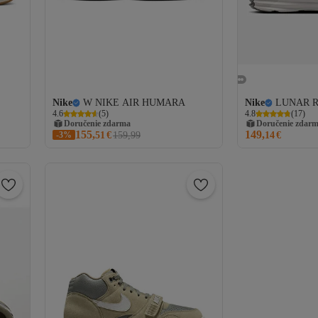
Nike
W NIKE AIR HUMARA
Nike
LUNAR 
4.6
(
5
)
4.8
(
17
)
Doručenie zdarma
Doručenie zdar
155,
149,
-3%
51
€
159,99
14
€