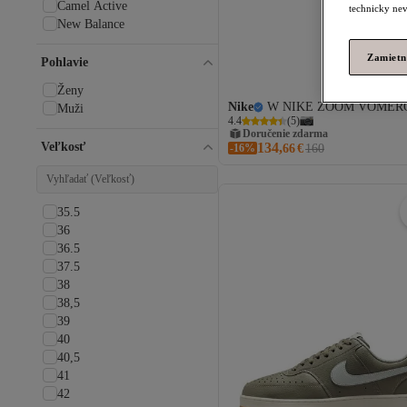
Camel Active
technicky nev
New Balance
Slazenger
Zamietn
adidas
Pohlavie
Vans
Ženy
Under Armour
Nike
W NIKE ZOOM VOMERO
Muži
Scooter
4.4
(
5
)
Jeep
Doručenie zdarma
Veľkosť
134,
-16%
66
€
160
s.Oliver
BULLBOXER
Columbia
Puma
35.5
SOHO
36
Tommy Hilfiger
36.5
Keen
37.5
Jump
38
Pierre Cardin
38,5
Trendyol Shoes
39
Asics
40
Kickers
40,5
Tamaris
41
Liger
42
VEJA