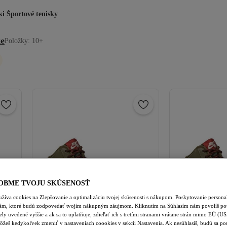
i Športové tenisky
e
Položky: 10+
OBME TVOJU SKÚSENOSŤ
žíva cookies na Zlepšovanie a optimalizáciu tvojej skúsenosti s nákupom. Poskytovanie person
lám, ktoré budú zodpovedať tvojím nákupným záujmom. Kliknutím na Súhlasím nám povolíš pou
ely uvedené vyššie a ak sa to uplatňuje, zdieľať ich s tretími stranami vrátane strán mimo EÚ (U
ôžeš kedykoľvek zmeniť v nastaveniach coookies v sekcii Nastavenia. Ak nesúhlasíš, budú sa po