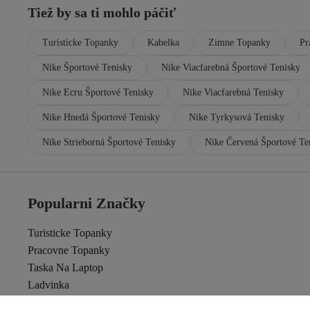
Tiež by sa ti mohlo páčiť
Turisticke Topanky
Kabelka
Zimne Topanky
Pr
Nike Športové Tenisky
Nike Viacfarebná Športové Tenisky
Nike Ecru Športové Tenisky
Nike Viacfarebná Tenisky
Nike Hnedá Športové Tenisky
Nike Tyrkysová Tenisky
Nike Strieborná Športové Tenisky
Nike Červená Športové Te
Popularni Značky
Turisticke Topanky
Pracovne Topanky
Taska Na Laptop
Ladvinka
Cestovna Taska