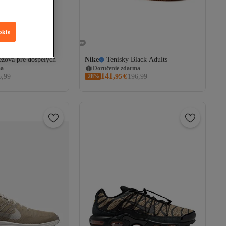
okie
éžová pre dospelých
Nike
Tenisky Black Adults
ma
Doručenie zdarma
141,
6,99
-28%
95
€
196,99