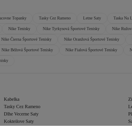
acovne Topanky
Tasky Cez Rameno
Letne Saty
Taska Na 
Nike Tenisky
Nike Tyrkysová Športové Tenisky
Nike Ružov
Nike Čierna Športové Tenisky
Nike Oranžová Športové Tenisky
Nike Béžová Športové Tenisky
Nike Fialová Športové Tenisky
N
nisky
Kabelka
Z
Tasky Cez Rameno
L
Dlhe Vecerne Saty
P
Kokteilove Saty
Sa
Pletene Saty
M