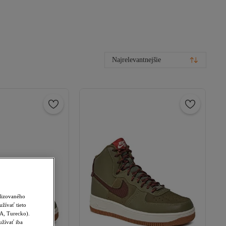
Najrelevantnejšie
alizovaného
žívať tieto
SA, Turecko).
užívať iba