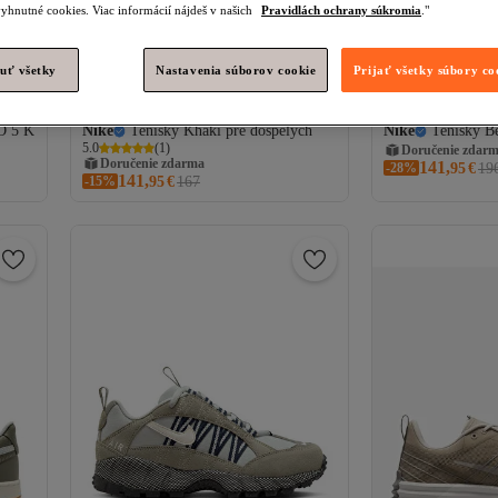
yhnutné cookies. Viac informácií nájdeš v našich
Pravidlách ochrany súkromia
."
uť všetky
Nastavenia súborov cookie
Prijať všetky súbory co
 5 K
Nike
Tenisky Khaki pre dospelých
Nike
Tenisky B
5.0
(
1
)
Doručenie zdar
Doručenie zdarma
141,
-28%
95
€
19
141,
-15%
95
€
167