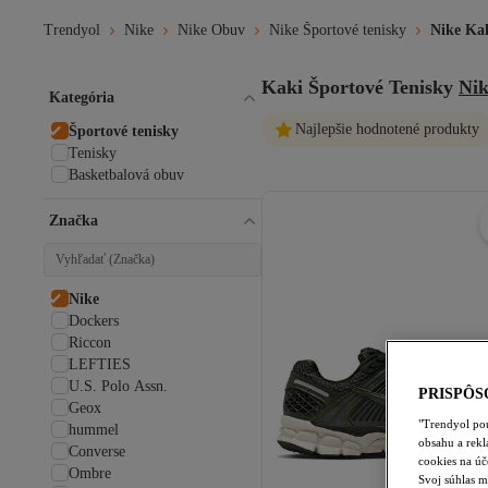
Trendyol
Nike
Nike Obuv
Nike Športové tenisky
Nike Kak
Kaki Športové Tenisky
Nik
Kategória
Najlepšie hodnotené produkty
Športové tenisky
Tenisky
Basketbalová obuv
Značka
Nike
Dockers
Riccon
LEFTIES
U.S. Polo Assn.
PRISPÔS
Geox
"Trendyol pou
hummel
obsahu a rek
Converse
cookies na úč
Ombre
Svoj súhlas m