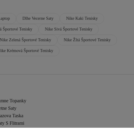
Laptop
Dlhe Vecerne Saty
Nike Kaki Tenisky
á Športové Tenisky
Nike Sivá Športové Tenisky
Nike Zelená Športové Tenisky
Nike Žltá Športové Tenisky
ike Krémová Športové Tenisky
imne Topanky
etne Saty
lazova Taska
ty S Flitrami
axi Saty