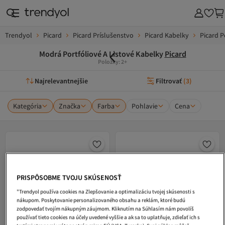
Trendyol
Picard
Picard Príslušenstvo
Picard Kabelky
Picard P
Modrá Portfóliové A Listové Kabelky
Picard
Položky: 2+
Najrelevantnejšie
Filtrovať
(
3
)
Kategória
Značka
Farba
Pohlavie
Cena
PRISPÔSOBME TVOJU SKÚSENOSŤ
"Trendyol používa cookies na Zlepšovanie a optimalizáciu tvojej skúsenosti s
nákupom. Poskytovanie personalizovaného obsahu a reklám, ktoré budú
zodpovedať tvojím nákupným záujmom. Kliknutím na Súhlasím nám povolíš
používať tieto cookies na účely uvedené vyššie a ak sa to uplatňuje, zdieľať ich s