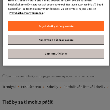
tretími stranami vrátane strán mimo EÚ (USA, Turecko). Svoj súhlas môžeš
kedykoľvek zmeniť v nastaveniach coookies v sekcii Nastavenia. Ak nesúhlasíš, budú
sa používať iba technicky nevyhnutné cookies. Viac informácií nájdeš v našich
Pravidlách ochrany súkromia
."
Prijať všetky súbory cookie
Picard
Rímska spojka Geldbörse
Picard
Rímska spojka Geldbörse
Leder 23 cm
Leder 23 cm
Nastavenia súborov cookie
Doručenie zdarma
Doručenie zdarma
119
119
€
€
Zamietnuť všetky
1
Sponzorované položky sú propagačné záznamy zvýraznené predajcami.
Trendyol
Príslušenstvo
Kabelky
Portfóliové a listové kabelky
Tiež by sa ti mohlo páčiť