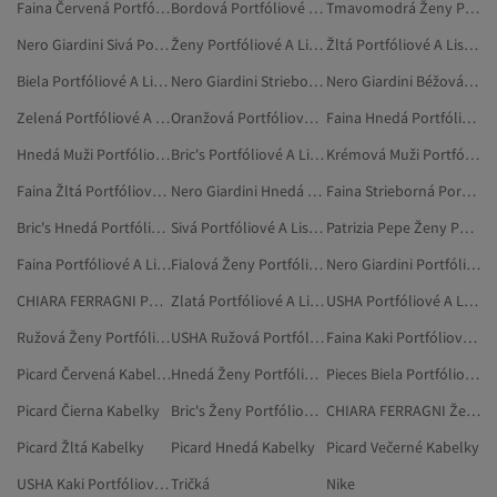
Faina Červená Portfóliové A Listové Kabelky
Bordová Portfóliové A Listové Kabelky
Tmavomodrá Ženy Portfóliové A Listové Kabelky
Nero Giardini Sivá Portfóliové A Listové Kabelky
Ženy Portfóliové A Listové Kabelky
Žltá Portfóliové A Listové Kabelky
Biela Portfóliové A Listové Kabelky
Nero Giardini Strieborná Portfóliové A Listové Kabelky
Nero Giardini Béžová Portfóliové A Listové Kabelky
Zelená Portfóliové A Listové Kabelky
Oranžová Portfóliové A Listové Kabelky
Faina Hnedá Portfóliové A Listové Kabelky
Hnedá Muži Portfóliové A Listové Kabelky
Bric's Portfóliové A Listové Kabelky
Krémová Muži Portfóliové A Listové Kabelky
Faina Žltá Portfóliové A Listové Kabelky
Nero Giardini Hnedá Portfóliové A Listové Kabelky
Faina Strieborná Portfóliové A Listové Kabelky
Bric's Hnedá Portfóliové A Listové Kabelky
Sivá Portfóliové A Listové Kabelky
Patrizia Pepe Ženy Portfóliové A Listové Kabelky
Faina Portfóliové A Listové Kabelky
Fialová Ženy Portfóliové A Listové Kabelky
Nero Giardini Portfóliové A Listové Kabelky
CHIARA FERRAGNI Portfóliové A Listové Kabelky
Zlatá Portfóliové A Listové Kabelky
USHA Portfóliové A Listové Kabelky
Ružová Ženy Portfóliové A Listové Kabelky
USHA Ružová Portfóliové A Listové Kabelky
Faina Kaki Portfóliové A Listové Kabelky
Picard Červená Kabelky
Hnedá Ženy Portfóliové A Listové Kabelky
Pieces Biela Portfóliové A Listové Kabelky
Picard Čierna Kabelky
Bric's Ženy Portfóliové A Listové Kabelky
CHIARA FERRAGNI Ženy Portfóliové A Listové Kabelky
Picard Žltá Kabelky
Picard Hnedá Kabelky
Picard Večerné Kabelky
USHA Kaki Portfóliové A Listové Kabelky
Tričká
Nike