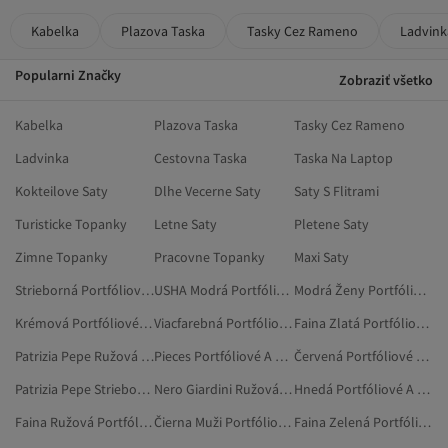
Kabelka
Plazova Taska
Tasky Cez Rameno
Ladvink
Popularni Značky
Zobraziť všetko
Kabelka
Plazova Taska
Tasky Cez Rameno
Ladvinka
Cestovna Taska
Taska Na Laptop
Kokteilove Saty
Dlhe Vecerne Saty
Saty S Flitrami
Turisticke Topanky
Letne Saty
Pletene Saty
Zimne Topanky
Pracovne Topanky
Maxi Saty
Strieborná Portfóliové A Listové Kabelky
USHA Modrá Portfóliové A Listové Kabelky
Modrá Ženy Portfóliové A Listové Kabelky
Krémová Portfóliové A Listové Kabelky
Viacfarebná Portfóliové A Listové Kabelky
Faina Zlatá Portfóliové A Listové Kabelky
Patrizia Pepe Ružová Portfóliové A Listové Kabelky
Pieces Portfóliové A Listové Kabelky
Červená Portfóliové A Listové Kabelky
Patrizia Pepe Strieborná Portfóliové A Listové Kabelky
Nero Giardini Ružová Portfóliové A Listové Kabelky
Hnedá Portfóliové A Listové Kabelky
Faina Ružová Portfóliové A Listové Kabelky
Čierna Muži Portfóliové A Listové Kabelky
Faina Zelená Portfóliové A Listové Kabelky