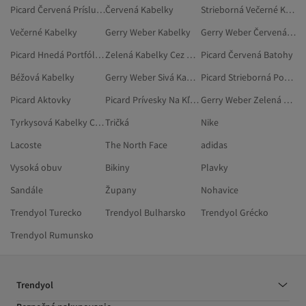
Picard Červená Príslušenstvo
Červená Kabelky
Strieborná Večerné Kabelky
Večerné Kabelky
Gerry Weber Kabelky
Gerry Weber Červená Kabelky
Picard Hnedá Portfóliové A Listové Kabelky
Zelená Kabelky Cez Rameno
Picard Červená Batohy
Béžová Kabelky
Gerry Weber Sivá Kabelky
Picard Strieborná Portfóliové A Listové Kabelky
Picard Aktovky
Picard Prívesky Na Kľúče
Gerry Weber Zelená Kabelky
Tyrkysová Kabelky Cez Rameno
Tričká
Nike
Lacoste
The North Face
adidas
Vysoká obuv
Bikiny
Plavky
Sandále
Župany
Nohavice
Trendyol Turecko
Trendyol Bulharsko
Trendyol Grécko
Trendyol Rumunsko
Trendyol