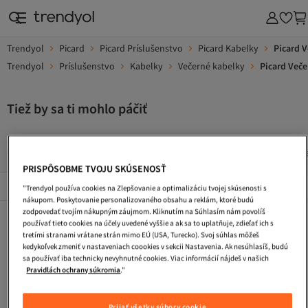
Trendyol
Picard
Picard Príslušenstvo
Picard Kabelky
Picard 
Trendyol
Príslušenstvo
Kabelky
Večerné kabelky
Picard Veče
Tiež by sa ti mohlo páčiť
Kabelka
Dlhe Vecerne Saty
Kokteilove Saty
Plazov
PRISPÔSOBME TVOJU SKÚSENOSŤ
Popularni Značky
Zobraziť všetko
"Trendyol používa cookies na Zlepšovanie a optimalizáciu tvojej skúsenosti s
nákupom. Poskytovanie personalizovaného obsahu a reklám, ktoré budú
zodpovedať tvojím nákupným záujmom. Kliknutím na Súhlasím nám povolíš
Kabelka
Dlhe Vecerne Saty
Kokteilove Saty
používať tieto cookies na účely uvedené vyššie a ak sa to uplatňuje, zdieľať ich s
tretími stranami vrátane strán mimo EÚ (USA, Turecko). Svoj súhlas môžeš
Plazova Taska
Pletene Saty
Saty S Flitrami
kedykoľvek zmeniť v nastaveniach coookies v sekcii Nastavenia. Ak nesúhlasíš, budú
sa používať iba technicky nevyhnutné cookies. Viac informácií nájdeš v našich
Letne Saty
Tasky Cez Rameno
Ladvinka
Pravidlách ochrany súkromia
."
Zimne Topanky
Cestovna Taska
Turisticke Topanky
Prijať všetky súbory cookie