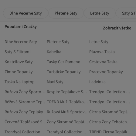
Dlhe Vecerne Saty
Pletene Saty
Letne Saty
Saty S F
Popularni Značky
Zobraziť všetko
Dlhe Vecerne Saty
Pletene Saty
Letne Saty
Saty S Flitrami
Kabelka
Plazova Taska
Kokteilove Saty
Tasky Cez Rameno
Cestovna Taska
Zimne Topanky
Turisticke Topanky
Pracovne Topanky
Taska Na Laptop
Maxi Saty
Ladvinka
Ružová Ženy Športové Tepláky
Respire Teplákové Súpravy
Trendyol Collection Teplákové Súpravy
Béžová Skromné Teplákové Súpravy
TREND Muži Teplákové Súpravy
Trendyol Collection Čierna Teplákové Súpravy
Ružová Ženy Tepláky
Ružová Muži Športové Tepláky
Čierna Skromné Teplákové Súpravy
Červená Teplákové Súpravy
Ženy Skromné Teplákové Súpravy
Čierna Ženy Tehotenské Teplákové Súpravy
Trendyol Collection Béžová Teplákové Súpravy
Trendyol Collection Sivá Teplákové Súpravy
TREND Čierna Teplákové Súpravy