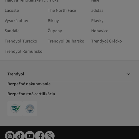
Fialová Tehotenské Teplákové Súpravy
Tričká
Nike
Lacoste
The North Face
adidas
Vysoká obuv
Bikiny
Plavky
Sandále
Župany
Nohavice
Trendyol Turecko
Trendyol Bulharsko
Trendyol Grécko
Trendyol Rumunsko
Trendyol
Bezpečné nakupovanie
Bezpečnostná certifikácia