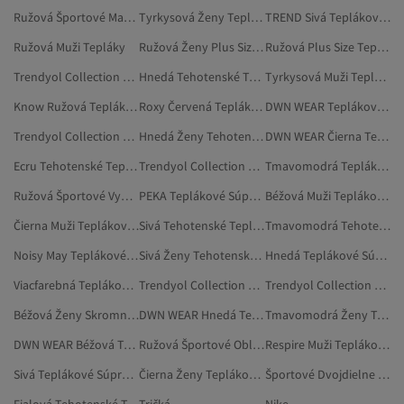
Ružová Športové Materiály
Tyrkysová Ženy Teplákové Súpravy
TREND Sivá Teplákové Súpravy
Ružová Muži Tepláky
Ružová Ženy Plus Size Teplákové Súpravy
Ružová Plus Size Teplákové Súpravy
Trendyol Collection Muži Teplákové Súpravy
Hnedá Tehotenské Teplákové Súpravy
Tyrkysová Muži Teplákové Súpravy
Know Ružová Teplákové Súpravy
Roxy Červená Teplákové Súpravy
DWN WEAR Teplákové Súpravy
Trendyol Collection Tmavomodrá Teplákové Súpravy
Hnedá Ženy Tehotenské Teplákové Súpravy
DWN WEAR Čierna Teplákové Súpravy
Ecru Tehotenské Teplákové Súpravy
Trendyol Collection Viacfarebná Teplákové Súpravy
Tmavomodrá Teplákové Súpravy
Ružová Športové Vybavenie
PEKA Teplákové Súpravy
Béžová Muži Teplákové Súpravy
Čierna Muži Teplákové Súpravy
Sivá Tehotenské Teplákové Súpravy
Tmavomodrá Tehotenské Teplákové Súpravy
Noisy May Teplákové Súpravy
Sivá Ženy Tehotenské Teplákové Súpravy
Hnedá Teplákové Súpravy
Viacfarebná Teplákové Súpravy
Trendyol Collection Zelená Teplákové Súpravy
Trendyol Collection Modrá Teplákové Súpravy
Béžová Ženy Skromné Teplákové Súpravy
DWN WEAR Hnedá Teplákové Súpravy
Tmavomodrá Ženy Tehotenské Teplákové Súpravy
DWN WEAR Béžová Teplákové Súpravy
Ružová Športové Oblečenie
Respire Muži Teplákové Súpravy
Sivá Teplákové Súpravy
Čierna Ženy Teplákové Súpravy
Športové Dvojdielne Súpravy