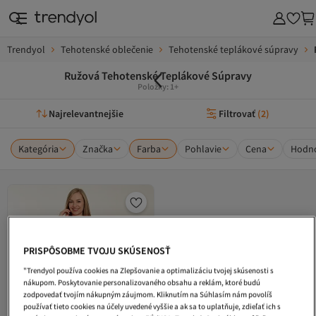
Trendyol
Tehotenské oblečenie
Tehotenské teplákové súpravy
Ružová Tehotenské Teplákové Súpravy
Položky: 1+
Najrelevantnejšie
Filtrovať
(
2
)
Kategória
Značka
Farba
Pohlavie
Cena
Hodno
PRISPÔSOBME TVOJU SKÚSENOSŤ
"Trendyol používa cookies na Zlepšovanie a optimalizáciu tvojej skúsenosti s
nákupom. Poskytovanie personalizovaného obsahu a reklám, ktoré budú
zodpovedať tvojím nákupným záujmom. Kliknutím na Súhlasím nám povolíš
používať tieto cookies na účely uvedené vyššie a ak sa to uplatňuje, zdieľať ich s