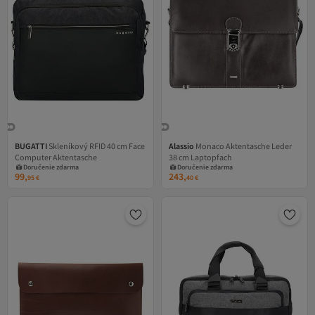
BUGATTI
Skleníkový RFID 40 cm Face
Alassio
Monaco Aktentasche Leder
Computer Aktentasche
38 cm Laptopfach
Doručenie zdarma
Doručenie zdarma
99,
243,
95
€
40
€