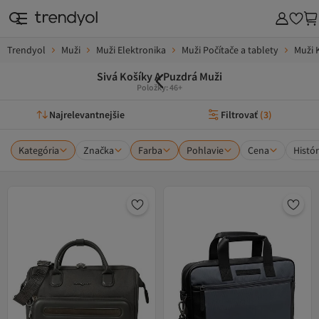
Trendyol
Muži
Muži Elektronika
Muži Počítače a tablety
Muži 
Sivá Košíky A Puzdrá Muži
Položky: 46+
Najrelevantnejšie
Filtrovať
(
3
)
Kategória
Značka
Farba
Pohlavie
Cena
Histór