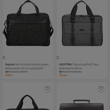
Esquire
Geri dönüştürülmüş yaşam
LIGHTPAK
Tvárový počítač Twyx
Aktentasche 38 cm Laptopfach
Aktentasche 40 cm
Doručenie zdarma
Doručenie zdarma
119
75,
€
40
€