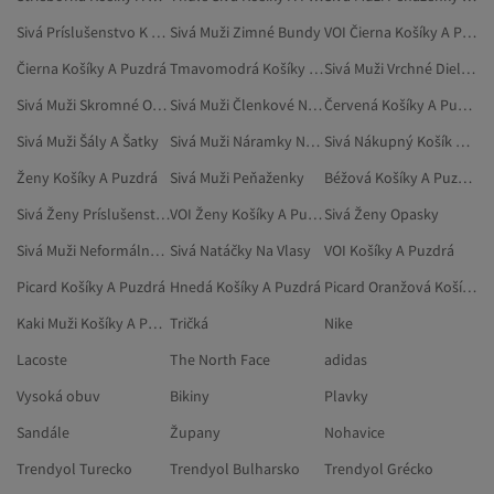
Sivá Príslušenstvo K Vysávačom
Sivá Muži Zimné Bundy
VOI Čierna Košíky A Puzdrá
Čierna Košíky A Puzdrá
Tmavomodrá Košíky A Puzdrá
Sivá Muži Vrchné Diely Pyžám
Sivá Muži Skromné Oblečenie
Sivá Muži Členkové Náramky (bižutéria)
Červená Košíky A Puzdrá
Sivá Muži Šály A Šatky
Sivá Muži Náramky Na Členok
Sivá Nákupný Košík A Taška
Ženy Košíky A Puzdrá
Sivá Muži Peňaženky
Béžová Košíky A Puzdrá
Sivá Ženy Príslušenstvo
VOI Ženy Košíky A Puzdrá
Sivá Ženy Opasky
Sivá Muži Neformálna Obuv
Sivá Natáčky Na Vlasy
VOI Košíky A Puzdrá
Picard Košíky A Puzdrá
Hnedá Košíky A Puzdrá
Picard Oranžová Košíky A Puzdrá
Kaki Muži Košíky A Puzdrá
Tričká
Nike
Lacoste
The North Face
adidas
Vysoká obuv
Bikiny
Plavky
Sandále
Župany
Nohavice
Trendyol Turecko
Trendyol Bulharsko
Trendyol Grécko