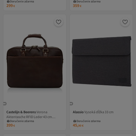
Doručenie zdarma
Doručenie zdarma
Dizüstü Bilgisayar
Laptopfach
299
359
€
€
Castelijn & Beerens
Verona
Alassio
Vysoká dĺžka 33 cm
Aktentasche RFID Leder 43 cm
Doručenie zdarma
Doručenie zdarma
Laptopfach
399
45,
€
90
€