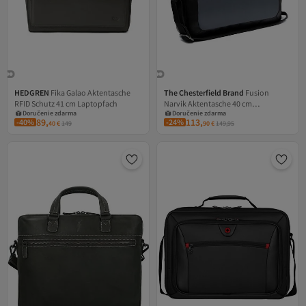
HEDGREN
Fika Galao Aktentasche
The Chesterfield Brand
Fusion
RFID Schutz 41 cm Laptopfach
Narvik Aktentasche 40 cm
Doručenie zdarma
Doručenie zdarma
Laptopfach
89,
113,
-40%
-24%
40
€
149
90
€
149,95