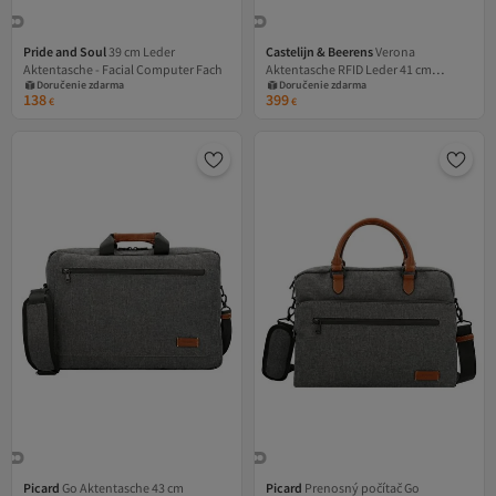
Pride and Soul
39 cm Leder
Castelijn & Beerens
Verona
Aktentasche - Facial Computer Fach
Aktentasche RFID Leder 41 cm
Doručenie zdarma
Doručenie zdarma
Laptopfach
138
399
€
€
Picard
Go Aktentasche 43 cm
Picard
Prenosný počítač Go