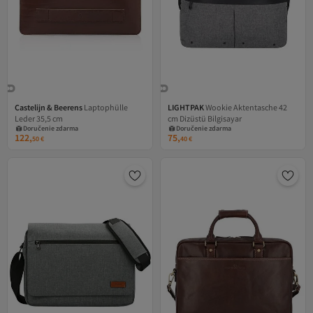
Castelijn & Beerens
Laptophülle
LIGHTPAK
Wookie Aktentasche 42
Leder 35,5 cm
cm Dizüstü Bilgisayar
Doručenie zdarma
Doručenie zdarma
122,
75,
50
€
40
€