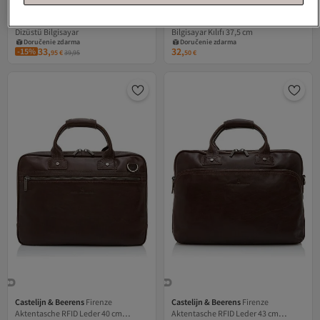
D&N
Základné Aktentasche 44 cm
Castelijn & Beerens
Nova Dizüstü
Dizüstü Bilgisayar
Bilgisayar Kılıfı 37,5 cm
Doručenie zdarma
Doručenie zdarma
33,
32,
-15%
95
€
39,95
50
€
Castelijn & Beerens
Firenze
Castelijn & Beerens
Firenze
Aktentasche RFID Leder 40 cm
Aktentasche RFID Leder 43 cm