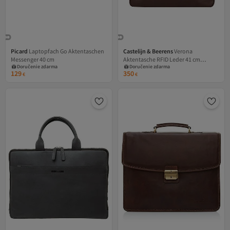
Picard
Laptopfach Go Aktentaschen
Castelijn & Beerens
Verona
Messenger 40 cm
Aktentasche RFID Leder 41 cm
Doručenie zdarma
Doručenie zdarma
Laptopfach
129
350
€
€