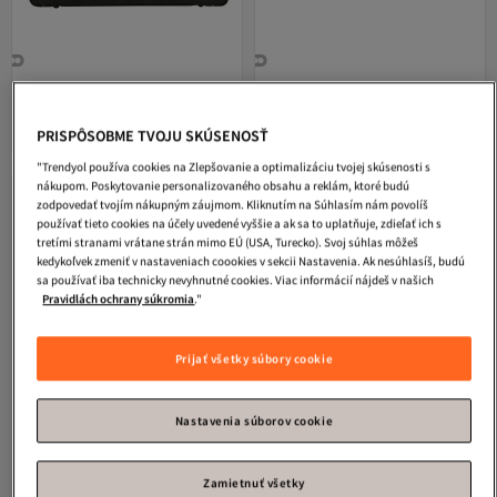
Jack Kinsky
Baltimore 8 Aktentasche
Wenger
Insight Aktentasche 41 cm
Leder 40 cm Dizüstü Bilgisayar
Laptopfach
Doručenie zdarma
Doručenie zdarma
PRISPÔSOBME TVOJU SKÚSENOSŤ
125,
55
-30%
97
€
179,95
€
"Trendyol používa cookies na Zlepšovanie a optimalizáciu tvojej skúsenosti s
nákupom. Poskytovanie personalizovaného obsahu a reklám, ktoré budú
zodpovedať tvojím nákupným záujmom. Kliknutím na Súhlasím nám povolíš
používať tieto cookies na účely uvedené vyššie a ak sa to uplatňuje, zdieľať ich s
tretími stranami vrátane strán mimo EÚ (USA, Turecko). Svoj súhlas môžeš
kedykoľvek zmeniť v nastaveniach coookies v sekcii Nastavenia. Ak nesúhlasíš, budú
sa používať iba technicky nevyhnutné cookies. Viac informácií nájdeš v našich
Pravidlách ochrany súkromia
."
Prijať všetky súbory cookie
Nastavenia súborov cookie
Zamietnuť všetky