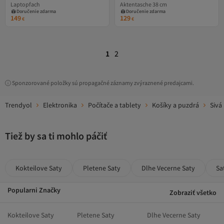
Laptopfach
Aktentasche 38 cm
Doručenie zdarma
Doručenie zdarma
149
129
€
€
1
2
Sponzorované položky sú propagačné záznamy zvýraznené predajcami.
Trendyol
Elektronika
Počítače a tablety
Košíky a puzdrá
Sivá
Tiež by sa ti mohlo páčiť
Kokteilove Saty
Pletene Saty
Dlhe Vecerne Saty
Sa
Popularni Značky
Zobraziť všetko
Kokteilove Saty
Pletene Saty
Dlhe Vecerne Saty