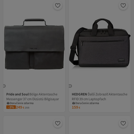
Pride and Soul
Bölge Aktentasche
HEDGREN
Ďalší Zobraziť Aktentasche
Messenger 37 cm Dizüstü Bilgisayar
RFID 39 cm Laptopfach
Doručenie zdarma
Doručenie zdarma
249
159
-3%
€
258
€