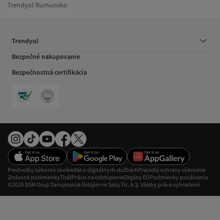
Trendyol Rumunsko
Trendyol
Bezpečné nakupovanie
Bezpečnostná certifikácia
Predvoľby súborov cookie
Akt o digitálnych službách
Pravidlá ochrany súkromia
Zmluvné podmienky
Tiráž
Právo na odstúpenie
Orgány EÚ
Podmienky používania
©2026 DSM Grup Danışmanlık İletişim ve Satış Tic. A.Ş. Všetky práva vyhradené.