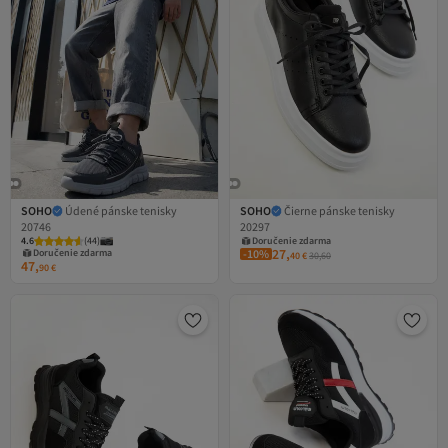
SOHO
Údené pánske tenisky
SOHO
Čierne pánske tenisky
20746
20297
4.6
(
44
)
Doručenie zdarma
27,
Doručenie zdarma
-10%
40
€
30,60
47,
90
€