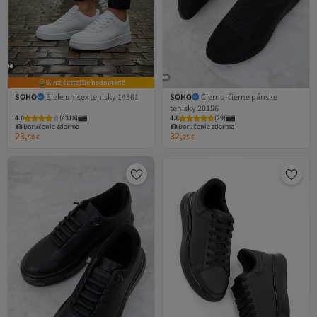
6. najčastejšie hodnotené
SOHO
Biele unisex tenisky 14361
SOHO
Čierno-čierne pánske
tenisky 20156
4.0
(
4318
)
4.8
(
29
)
Doručenie zdarma
Doručenie zdarma
23,
32,
50
€
25
€