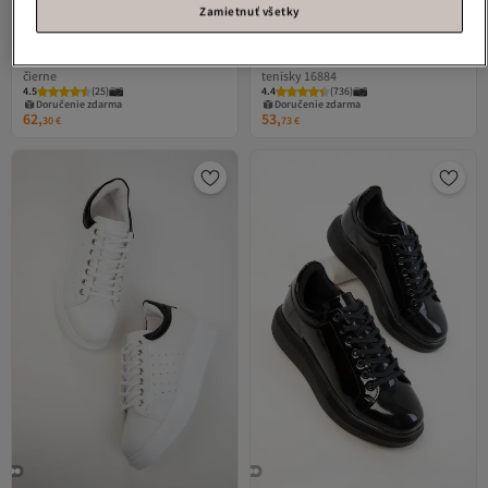
Zamietnuť všetky
SOHO
Pánske tenisky 20156 –
SOHO
Čierno-čierne dámske
čierne
tenisky 16884
4.5
(
25
)
4.4
(
736
)
Doručenie zdarma
Doručenie zdarma
62,
53,
30
€
73
€