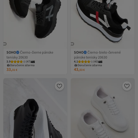
SOHO
Čierno-čierne pánske
SOHO
Čierno-bielo-červené
tenisky 20630
pánske tenisky 20630
3.9
(
47
)
4.1
(
40
)
Doručenie zdarma
Doručenie zdarma
33,
43,
31
€
53
€