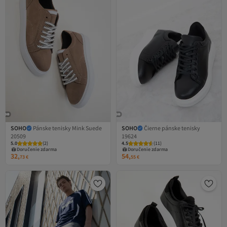
SOHO
Pánske tenisky Mink Suede
SOHO
Čierne pánske tenisky
20509
19624
5.0
(
2
)
4.5
(
11
)
Doručenie zdarma
Doručenie zdarma
32,
54,
73
€
55
€