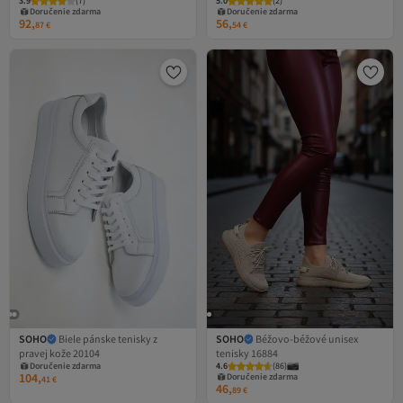
3.9
(
7
)
5.0
(
2
)
Doručenie zdarma
Doručenie zdarma
92,
56,
87
€
54
€
SOHO
Biele pánske tenisky z
SOHO
Béžovo-béžové unisex
pravej kože 20104
tenisky 16884
Doručenie zdarma
4.6
(
86
)
104,
Doručenie zdarma
41
€
46,
89
€