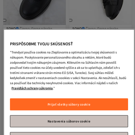
SOHO
Čierno-čierne pánske
SOHO
Čierno-čierne pánske
tenisky 20139
tenisky 20212
5.0
(
2
)
4.7
(
7
)
Doručenie zdarma
Doručenie zdarma
PRISPÔSOBME TVOJU SKÚSENOSŤ
33,
39,
87
€
33
€
"Trendyol používa cookies na Zlepšovanie a optimalizáciu tvojej skúsenosti s
nákupom. Poskytovanie personalizovaného obsahu a reklám, ktoré budú
zodpovedať tvojím nákupným záujmom. Kliknutím na Súhlasím nám povolíš
používať tieto cookies na účely uvedené vyššie a ak sa to uplatňuje, zdieľať ich s
tretími stranami vrátane strán mimo EÚ (USA, Turecko). Svoj súhlas môžeš
kedykoľvek zmeniť v nastaveniach coookies v sekcii Nastavenia. Ak nesúhlasíš, budú
sa používať iba technicky nevyhnutné cookies. Viac informácií nájdeš v našich
Pravidlách ochrany súkromia
."
Prijať všetky súbory cookie
Nastavenia súborov cookie