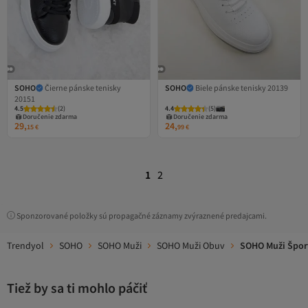
SOHO
Čierne pánske tenisky
SOHO
Biele pánske tenisky 20139
20151
4.5
(
2
)
4.4
(
5
)
Doručenie zdarma
Doručenie zdarma
29,
24,
15
€
99
€
1
2
Sponzorované položky sú propagačné záznamy zvýraznené predajcami.
Trendyol
SOHO
SOHO Muži
SOHO Muži Obuv
SOHO Muži Špor
Tiež by sa ti mohlo páčiť