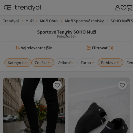
Trendyol
Muži
Muži Obuv
Muži Športové tenisky
SOHO Muži Š
Športové Tenisky
SOHO
Muži
Položky: 39+
Najrelevantnejšie
Filtrovať
(
3
)
Kategória
Značka
Veľkosť
Farba
Pohlavie
Ce