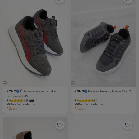
SOHO
Údené červené pánske
SOHO
Pánske tenisky Füme 19812
tenisky 20885
4.0
(
5
)
5.0
(
1
)
Doručenie zdarma
Doručenie zdarma
42,
44,
34
€
22
€