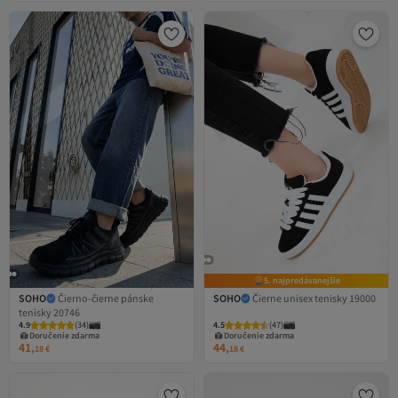
5. najpredávanejšie
SOHO
Čierno-čierne pánske
SOHO
Čierne unisex tenisky 19000
tenisky 20746
4.9
(
34
)
4.5
(
47
)
Doručenie zdarma
Doručenie zdarma
41,
44,
18
€
18
€