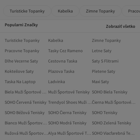
Turisticke Topanky
Kabelka
Zimne Topanky
Praco
Popularni Značky
Zobraziť všetko
Turisticke Topanky
Kabelka
Zimne Topanky
Pracovne Topanky
Tasky Cez Rameno
Letne Saty
Dlhe Vecerne Saty
Cestovna Taska
Saty S Flitrami
Kokteilove Saty
Plazova Taska
Pletene Saty
Taska Na Laptop
Ladvinka
Maxi Saty
Biela Muži Športové Tenisky
Muži Športové Tenisky
SOHO Biela Tenisky
SOHO Červená Tenisky
Trendyol Shoes Muži Športové Tenisky
Čierna Muži Športové Tenisky
SOHO Béžová Tenisky
SOHO Čierna Tenisky
SOHO Tenisky
Bianco Muži Športové Tenisky
SOHO Modrá Tenisky
SOHO Zelená Tenisky
Ružová Muži Športové Tenisky
Alya Muži Športové Tenisky
SOHO Viacfarebná Tenisky