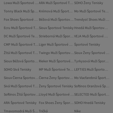
Lowa Muži Športové Tenisky
ARA Muži Športové Tenisky
SOHO Ženy Tenisky
Tonny Black Muži Športové Tenisky
Krémová Muži Športové Tenisky
Mo Muži Športové Tenisky
Fox Shoes Športové Tenisky
Béžová Muži Športové Tenisky
Trendyol Shoes Muži Tenisky
Ecru Muži Športové Tenisky
Sioux Športové Tenisky
Hnedá Muži Športové Tenisky
DC Muži Športové Tenisky
Strieborná Muži Športové Tenisky
VEJA Muži Športové Tenisky
CMP Muži Športové Tenisky
Liger Muži Športové Tenisky
Športové Tenisky
Žltá Muži Športové Tenisky
Twingo Muži Športové Tenisky
Sioux Ženy Športové Tenisky
Sioux Béžová Športové Tenisky
Rieker Muži Športové Tenisky
Tyrkysová Muži Športové Tenisky
SOHO Sivá Tenisky
MP Muži Športové Tenisky
LEFTIES Muži Športové Tenisky
Sioux Čierna Športové Tenisky
Čierna Ženy Športové Tenisky
Mo Viacfarebná Športové Tenisky
Sivá Muži Športové Tenisky
Ženy Športové Tenisky
Softinos Oranžová Športové Tenisky
Softinos Žltá Športové Tenisky
Lloyd Muži Športové Tenisky
SELECTED Muži Športové Tenisky
ARA Športové Tenisky
Fox Shoes Ženy Športové Tenisky
SOHO Hnedá Tenisky
Tmavomodrá Muži Športové Tenisky
Tričká
Nike