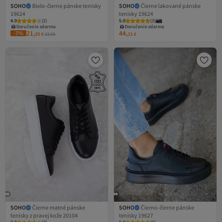
SOHO
Bielo-čierne pánske tenisky
SOHO
Čierne lakované pánske
19624
tenisky 19624
4.0
(
2
)
5.0
(
3
)
Doručenie zdarma
Doručenie zdarma
21,
44,
-7%
85
€
23,55
21
€
SOHO
Čierne matné pánske
SOHO
Čierno-čierne pánske
tenisky z pravej kože 20104
tenisky 19627