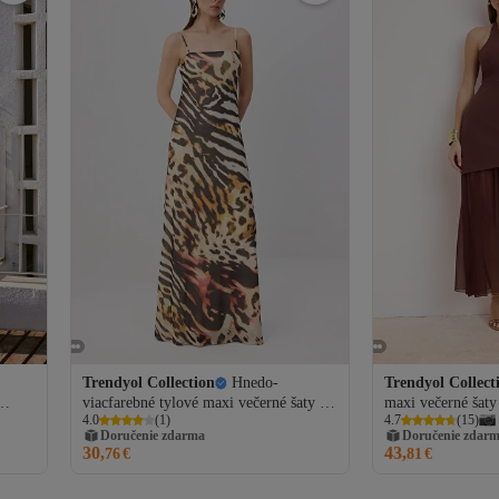
Trendyol Collection
Hnedo-
Trendyol Collect
viacfarebné tylové maxi večerné šaty s
maxi večerné šaty
4.0
(
1
)
4.7
(
15
)
y
zvieracím vzorom a ramienkami & šaty
ohlávkovým výst
Doručenie zdarma
Doručenie zdar
na promócie TPRSS26AE00208
strihom TPRSS2
30,
43,
76
€
81
€