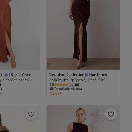
ion
Dlhé večerné
Trendyol Collection
Hnedé, telo
ty s hnedou podšívkou
obliekajúce, splývavé, tkané dlhé
4.8
(
20
)
elegantné spoločenské šaty
ma
Doručenie zdarma
TPRSS24AE00226
45,
9
22
€