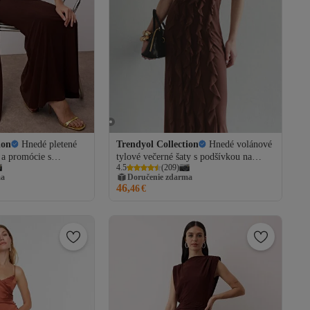
ion
Hnedé pletené
Trendyol Collection
Hnedé volánové
 a promócie s
tylové večerné šaty s podšívkou na
4.5
(
209
)
na telo
promócie TPRSS25AE00063
ma
Doručenie zdarma
2
46,
46
€