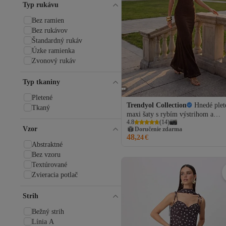
Typ rukávu
Bez ramien
Bez rukávov
Štandardný rukáv
Úzke ramienka
Zvonový rukáv
Typ tkaniny
Pletené
Trendyol Collection
Hnedé plet
Tkaný
maxi šaty s rybím výstrihom a
4.8
(
14
)
srdiečkovým výstrihom na večer a
Vzor
Doručenie zdarma
promócie TPRSS26AE00150
48,
24
€
Abstraktné
Bez vzoru
Textúrované
Zvieracia potlač
Strih
Bežný strih
Línia A