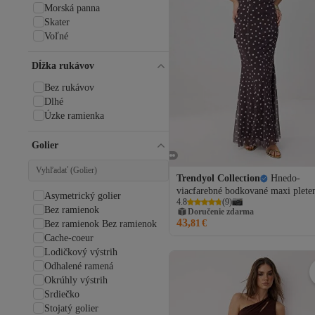
Morská panna
Skater
Voľné
Dĺžka rukávov
Bez rukávov
Dlhé
Úzke ramienka
Golier
Trendyol Collection
Hnedo-
viacfarebné bodkované maxi plete
Asymetrický golier
4.8
(
9
)
večerné šaty a šaty na promócie s
Bez ramienok
Doručenie zdarma
výstrihom do srdca TPRSS26AE0
43,
81
€
Bez ramienok Bez ramienok
Cache-coeur
Lodičkový výstrih
Odhalené ramená
Okrúhly výstrih
Srdiečko
Stojatý golier