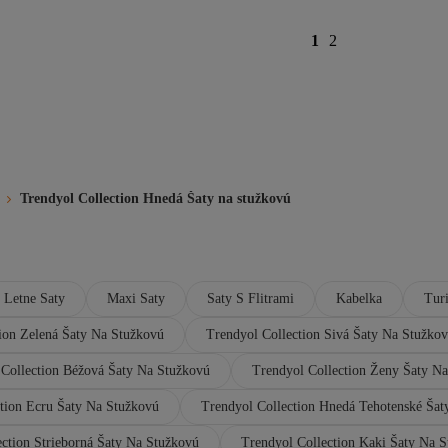
1
2
Trendyol Collection Hnedá Šaty na stužkovú
Letne Saty
Maxi Saty
Saty S Flitrami
Kabelka
Tur
ion Zelená Šaty Na Stužkovú
Trendyol Collection Sivá Šaty Na Stužko
 Collection Béžová Šaty Na Stužkovú
Trendyol Collection Ženy Šaty N
tion Ecru Šaty Na Stužkovú
Trendyol Collection Hnedá Tehotenské Šat
ection Strieborná Šaty Na Stužkovú
Trendyol Collection Kaki Šaty Na 