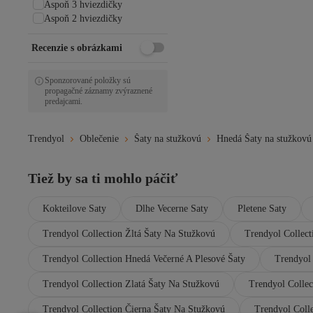
Aspoň 3 hviezdičky
Aspoň 2 hviezdičky
Recenzie s obrázkami
Sponzorované položky sú
propagačné záznamy zvýraznené
predajcami.
Trendyol
Oblečenie
Šaty na stužkovú
Hnedá Šaty na stužkovú
Tiež by sa ti mohlo páčiť
Kokteilove Saty
Dlhe Vecerne Saty
Pletene Saty
Trendyol Collection Žltá Šaty Na Stužkovú
Trendyol Collect
Trendyol Collection Hnedá Večerné A Plesové Šaty
Trendyol
Trendyol Collection Zlatá Šaty Na Stužkovú
Trendyol Collec
Trendyol Collection Čierna Šaty Na Stužkovú
Trendyol Coll