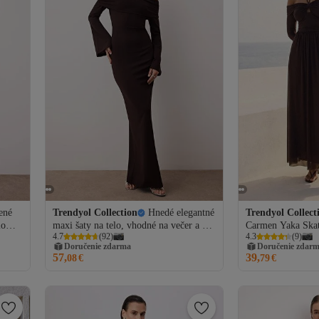
ené
Trendyol Collection
Hnedé elegantné
Trendyol Collect
ilom
maxi šaty na telo, vhodné na večer a na
Carmen Yaka Skat
4.7
(
92
)
4.3
(
9
)
6
promócie TPRSS24AE00204
Maxi pletené večer
Doručenie zdarma
Doručenie zdar
promócie TPRSS
57,
39,
08
€
79
€