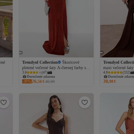
ené
Trendyol Collection
Škoricové
Trendyol Collect
pletené večerné šaty A-čiernej farby s
maxi večerné šaty
3.6
(
47
)
4.8
(
332
)
 na
trblietavými doplnkami
detailom doplnku 
Doručenie zdarma
Doručenie zdar
TPRSS23AE00014
TPRSS25AE0018
26,
38,
-35%
56
€
40,99
98
€