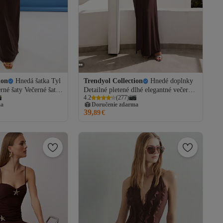
ion
Hnedá šatka Tyl
Trendyol Collection
Hnedé doplnky
rné šaty Večerné šaty
Detailné pletené dlhé elegantné večerné
4.2
(
277
)
RSS25AE00056
šaty Večerné šaty na promócie
ma
Doručenie zdarma
TPRSS25AE00014
39,
89
€