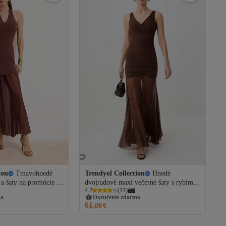
ion
Tmavohnedé
Trendyol Collection
Hnedé
 a šaty na promócie s
dvojradové maxi večerné šaty s rybím
4.2
(
11
)
rihom a rovným
strihom a šaty na promócie
ma
Doručenie zdarma
6AE00029
TPRSS26AE00080
61,
88
€