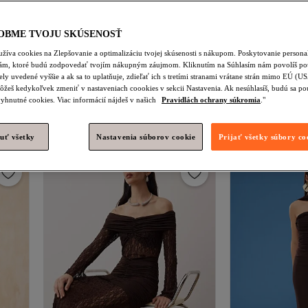
OBME TVOJU SKÚSENOSŤ
žíva cookies na Zlepšovanie a optimalizáciu tvojej skúsenosti s nákupom. Poskytovanie person
lám, ktoré budú zodpovedať tvojím nákupným záujmom. Kliknutím na Súhlasím nám povolíš pou
ely uvedené vyššie a ak sa to uplatňuje, zdieľať ich s tretími stranami vrátane strán mimo EÚ (U
né
Trendyol Collection
Hnedé detailné
Trendyol Collect
ôžeš kedykoľvek zmeniť v nastaveniach coookies v sekcii Nastavenia. Ak nesúhlasíš, budú sa po
ie s
doplnky Pletené dlhé elegantné večerné
maxi večerné šaty
yhnutné cookies. Viac informácií nájdeš v našich
Pravidlách ochrany súkromia
."
4.7
(
493
)
4.3
(
18
)
139
šaty a šaty na promócie
výstrihom Večerné
Doručenie zdarma
Doručenie zdar
TPRSS25AE00088
TPRSS25AE0019
29
48,
€
26
€
uť všetky
Nastavenia súborov cookie
Prijať všetky súbory co