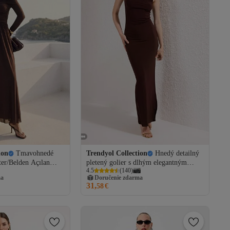
ion
Tmavohnedé
Trendyol Collection
Hnedý detailný
er/Belden Açılan
pletený golier s dlhým elegantným
4.5
(
140
)
né šaty a šaty na
večerným štýlovým večerným šatom
ma
Doručenie zdarma
26AE00001
TPRSS25AE00121
31,
58
€