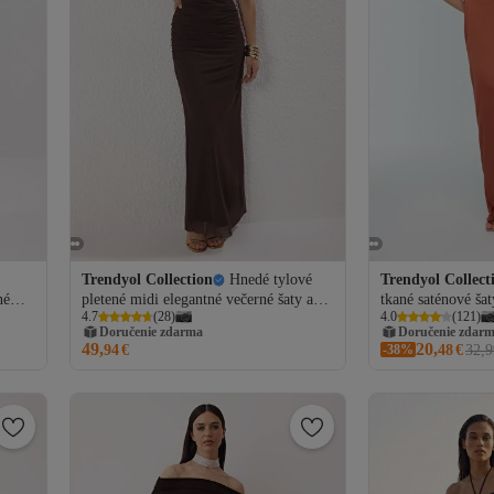
Trendyol Collection
Hnedé tylové
Trendyol Collect
né
pletené midi elegantné večerné šaty a
tkané saténové ša
4.7
(
28
)
4.0
(
121
)
maturitné šaty TPRSS25AE00114
TPRSS21AE0065
Doručenie zdarma
Doručenie zdar
0158
49,
20,
94
€
-38%
48
€
32,9