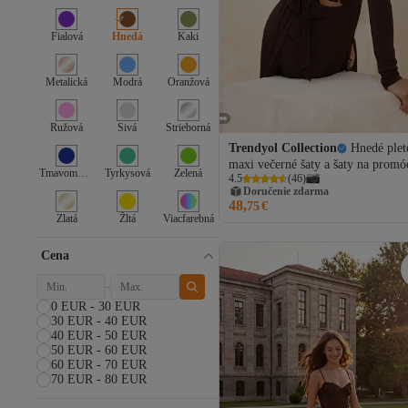
Fialová
Hnedá
Kaki
Metalická
Modrá
Oranžová
Ružová
Sivá
Strieborná
Trendyol Collection
Hnedé plet
maxi večerné šaty a šaty na promóc
Tmavomodrá
Tyrkysová
Zelená
4.5
(
46
)
detailom príslušenstva na chrbte
Doručenie zdarma
TPRSS26AE00004
48,
75
€
Zlatá
Žltá
Viacfarebná
Cena
0 EUR - 30 EUR
30 EUR - 40 EUR
40 EUR - 50 EUR
50 EUR - 60 EUR
60 EUR - 70 EUR
70 EUR - 80 EUR