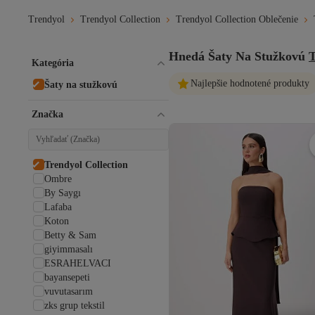
Trendyol
Trendyol Collection
Trendyol Collection Oblečenie
Hnedá Šaty Na Stužkovú
T
Kategória
Najlepšie hodnotené produkty
Šaty na stužkovú
Značka
Trendyol Collection
Ombre
By Saygı
Lafaba
Koton
Betty & Sam
giyimmasalı
ESRAHELVACI
bayansepeti
vuvutasarım
zks grup tekstil