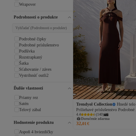
Wrapover
Podrobnosti o produkte
Podrobné čipky
Podrobné príslušenstvo
Podšívka
Rozstrapkaný
Šatka
Sťahovanie / záves
Vystrihnúť outli2
Ďalšie vlastnosti
Priamy rez
Satén
Trendyol Collection
Hnedé telo
Telový zábal
Priliehavé príslušenstvo Podrobné
4.4
(
140
)
pletené dlhé elegantné večerné šat
Doručenie zdarma
Nočné maturitné šaty
Hodnotenie produktu
32,
01
€
TPRSS25AE00015
Aspoň 4 hviezdičky