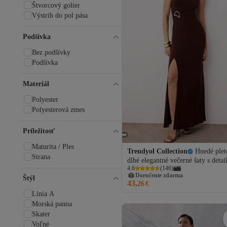
Štvorcový golier
Výstrih do pol pása
Výstrih do pol pása
Výstrih do V
Podšívka
Bez podšívky
Podšívka
Materiál
Polyester
Polyesterová zmes
Príležitosť
Maturita / Ples
Trendyol Collection
Hnedé plet
Strana
dlhé elegantné večerné šaty s deta
4.6
(
146
)
doplnku na telo TPRSS25AE0001
Doručenie zdarma
Štýl
43,
26
€
Línia A
Morská panna
Skater
Voľné