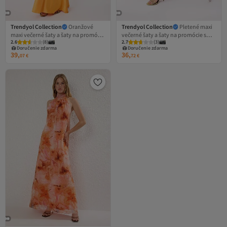
Trendyol Collection
Oranžové
Trendyol Collection
Pletené maxi
maxi večerné šaty a šaty na promócie
večerné šaty a šaty na promócie s
2.6
(
8
)
2.7
(
3
)
s ohlávkovým výstrihom a áčkovým
detailmi z doplnkov s plochým
Doručenie zdarma
Doručenie zdarma
strihom TPRSS26AE00013
strihom a detailmi z materiálu Sandy
39,
36,
07
€
72
€