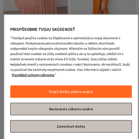
PRISPÔSOBME TVOJU SKÚSENOSŤ
"Trendyol používa cookies na Zlepšovanie a optimalizáciu tvojej skúsenosti s
Trendyol Collection
Trendyol Collection
Oranžové
nákupom. Poskytovanie personalizovaného obsahu a reklám, ktoré budú
Svetlooranžové vzorované
tkané dlhé elegantné večerné šaty
zodpovedať tvojím nákupným záujmom. Kliknutím na Súhlasím nám povolíš
3.6
(
62
)
4.2
(
109
)
asymetrické golierové tkané maxi
TPRSS24AE00144
používať tieto cookies na účely uvedené vyššie a ak sa to uplatňuje, zdieľať ich s
Doručenie zdarma
Doručenie zdarma
večerné šaty Večerné šaty na
48,
22,
tretími stranami vrátane strán mimo EÚ (USA, Turecko). Svoj súhlas môžeš
24
€
95
€
promócie TPRSS25AE00190
kedykoľvek zmeniť v nastaveniach coookies v sekcii Nastavenia. Ak nesúhlasíš, budú
sa používať iba technicky nevyhnutné cookies. Viac informácií nájdeš v našich
Pravidlách ochrany súkromia
."
Prijať všetky súbory cookie
Nastavenia súborov cookie
Zamietnuť všetky