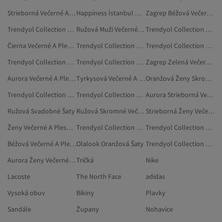
Strieborná Večerné A Plesové Šaty
Happiness İstanbul Oranžová Šaty
Zagrep Béžová Večerné A Plesové Šaty
Trendyol Collection Ženy Tehotenské Šaty
Ružová Muži Večerné A Plesové Šaty
Trendyol Collection Metalická Večerné A Plesové Šaty
Čierna Večerné A Plesové Šaty
Trendyol Collection Červená Šaty Na Stužkovú
Trendyol Collection Sivá Tehotenské Šaty
Trendyol Collection Žltá Skromné Šaty
Trendyol Collection Krémová Šaty
Zagrep Zelená Večerné A Plesové Šaty
Aurora Večerné A Plesové Šaty
Tyrkysová Večerné A Plesové Šaty
Oranžová Ženy Skromné Šaty
Trendyol Collection Čierna Tehotenské Šaty
Trendyol Collection Modrá Skromné Šaty
Aurora Strieborná Večerné A Plesové Šaty
Ružová Svadobné Šaty
Ružová Skromné Večerné Šaty
Strieborná Ženy Večerné A Plesové Šaty
Ženy Večerné A Plesové Šaty
Trendyol Collection Ženy Skromné Šaty
Trendyol Collection Tmavomodrá Skromné Šaty
Béžová Večerné A Plesové Šaty
Olalook Oranžová Šaty
Trendyol Collection Béžová Šaty Na Stužkovú
Aurora Ženy Večerné A Plesové Šaty
Tričká
Nike
Lacoste
The North Face
adidas
Vysoká obuv
Bikiny
Plavky
Sandále
Župany
Nohavice