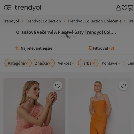
Trendyol
Trendyol Collection
Trendyol Collection Oblečenie
Tre
Oranžová Večerné A Plesové Šaty
Trendyol Collection
Položky: 7+
Najrelevantnejšie
Filtrovať
(
3
)
Kategória
Značka
Veľkosť
Farba
Pohlavie
Ce