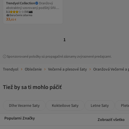
Trendyol Collection
Oranžový
abstraktný vzorovaný podšitý šifón
3.1
(
58
)
tkaný dlhé elegantné večerné šaty na
Doručenie zdarma
večer promócie TPRSS25AE00126
33,
61
€
1
Sponzorované položky sú propagačné záznamy zvýraznené predajcami.
Trendyol
Oblečenie
Večerné a plesové šaty
Oranžová Večerné a 
Tiež by sa ti mohlo páčiť
Dlhe Vecerne Saty
Kokteilove Saty
Letne Saty
Plet
Popularni Značky
Zobraziť všetko