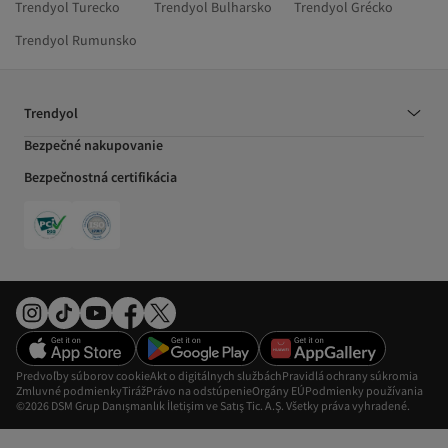
Trendyol Turecko
Trendyol Bulharsko
Trendyol Grécko
Trendyol Rumunsko
Trendyol
Bezpečné nakupovanie
Bezpečnostná certifikácia
Predvoľby súborov cookie
Akt o digitálnych službách
Pravidlá ochrany súkromia
Zmluvné podmienky
Tiráž
Právo na odstúpenie
Orgány EÚ
Podmienky používania
©2026 DSM Grup Danışmanlık İletişim ve Satış Tic. A.Ş. Všetky práva vyhradené.