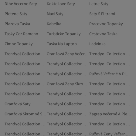
Dlhe Vecerne Saty
Kokteilove Saty
Letne Saty
Pletene Saty
Maxi Saty
Saty S Flitrami
Plazova Taska
Kabelka
Pracovne Topanky
Tasky Cez Rameno
Turisticke Topanky
Cestovna Taska
Zimne Topanky
Taska Na Laptop
Ladvinka
Trendyol Collection Ružová Tehotenské Šaty
Oranžová Ženy Večerné A Plesové Šaty
Trendyol Collection Tmavomodrá Večerné A Plesové Šaty
Trendyol Collection Modrá Večerné A Plesové Šaty
Trendyol Collection Ružová Šaty
Trendyol Collection Fialová Večerné A Plesové Šaty
Trendyol Collection Svadobné Šaty
Trendyol Collection Hnedá Večerné A Plesové Šaty
Ružová Večerné A Plesové Šaty
Trendyol Collection Béžová Skromné Šaty
Oranžová Ženy Skromné Večerné Šaty
Trendyol Collection Skromné Šaty
Trendyol Collection Červená Tehotenské Šaty
Trendyol Collection Červená Šaty
Trendyol Collection Bordová Večerné A Plesové Šaty
Oranžová Šaty
Trendyol Collection Ružová Šaty Na Stužkovú
Trendyol Collection Čierna Svadobné Šaty
Oranžová Skromné Šaty
Trendyol Collection Oranžová Príslušenstvo
Zagrep Večerné A Plesové Šaty
Trendyol Collection Ženy Svadobné Šaty
Trendyol Collection Žltá Tehotenské Šaty
Trendyol Collection Béžová Šaty
Trendyol Collection Čierna Šaty
Trendyol Collection Tehotenské Šaty
Ružová Ženy Večerné A Plesové Šaty