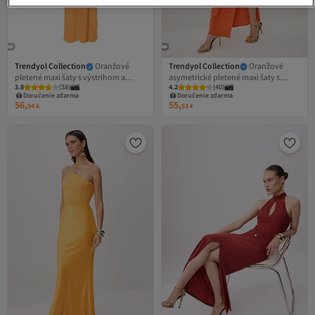
Trendyol Collection
Oranžové
Trendyol Collection
Oranžové
pletené maxi šaty s výstrihom a
asymetrické pletené maxi šaty s
3.8
(
38
)
4.2
(
40
)
rovným strihom, večerné šaty a šaty
výstrihom/rovným strihom a šaty na
Doručenie zdarma
Doručenie zdarma
na promócie TPRSS26AE00008
promócie TPRSS26AE00067
56,
55,
94
€
53
€