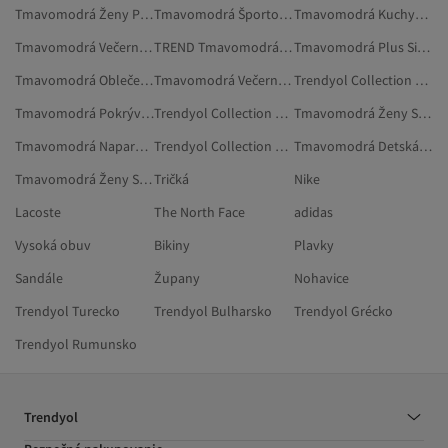
Tmavomodrá Ženy Pokrývky Hlavy
Tmavomodrá Športové Legíny
Tmavomodrá Kuchynské Utierky A Utierky Na Sušenie
Tmavomodrá Večerné Kabelky
TREND Tmavomodrá Oblečenie
Tmavomodrá Plus Size Legíny
Tmavomodrá Oblečenie
Tmavomodrá Večerná Obuv
Trendyol Collection Fialová Legíny
Tmavomodrá Pokrývky Hlavy
Trendyol Collection Tmavomodrá Kraťasy
Tmavomodrá Ženy Skromné Dvojdielne Súpravy
Tmavomodrá Naparovacie Žehličky
Trendyol Collection Hnedá Legíny
Tmavomodrá Detská Výbava
Tmavomodrá Ženy Skromné Oblečenie
Tričká
Nike
Lacoste
The North Face
adidas
Vysoká obuv
Bikiny
Plavky
Sandále
Župany
Nohavice
Trendyol Turecko
Trendyol Bulharsko
Trendyol Grécko
Trendyol Rumunsko
Trendyol