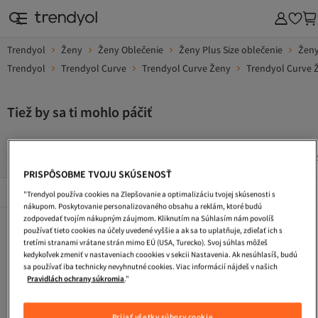
Trendyol
Ženy
Ženy Oblečenie
Ženy Plus Size oblečenie
Ženy
Trendyol
Trendyol Curve
Trendyol Curve Ženy
Trendyol Curve 
Tiež by sa ti mohlo páčiť
Dlhe Vecerne Saty
Saty S Flitrami
Kabelka
Pletene 
PRISPÔSOBME TVOJU SKÚSENOSŤ
Popularni Značky
Zobraziť všetko
"Trendyol používa cookies na Zlepšovanie a optimalizáciu tvojej skúsenosti s
nákupom. Poskytovanie personalizovaného obsahu a reklám, ktoré budú
zodpovedať tvojím nákupným záujmom. Kliknutím na Súhlasím nám povolíš
Dlhe Vecerne Saty
Saty S Flitrami
Kabelka
používať tieto cookies na účely uvedené vyššie a ak sa to uplatňuje, zdieľať ich s
tretími stranami vrátane strán mimo EÚ (USA, Turecko). Svoj súhlas môžeš
Pletene Saty
Letne Saty
Kokteilove Saty
kedykoľvek zmeniť v nastaveniach coookies v sekcii Nastavenia. Ak nesúhlasíš, budú
sa používať iba technicky nevyhnutné cookies. Viac informácií nájdeš v našich
Tasky Cez Rameno
Plazova Taska
Zimne Topanky
Pravidlách ochrany súkromia
."
Cestovna Taska
Turisticke Topanky
Maxi Saty
Prijať všetky súbory cookie