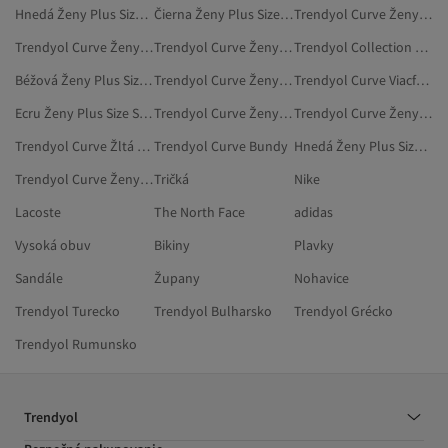
Hnedá Ženy Plus Size Vesty
Čierna Ženy Plus Size Saká
Trendyol Curve Ženy Pyžamové Súpravy
Trendyol Curve Ženy Kardigany
Trendyol Curve Ženy Nočná A Spodná Bielizeň
Trendyol Collection Ženy Plus Size Legíny
Béžová Ženy Plus Size Vesty
Trendyol Curve Ženy Blúzky
Trendyol Curve Viacfarebná Saká A Vesty
Ecru Ženy Plus Size Svetre
Trendyol Curve Ženy Plus Size Mikiny
Trendyol Curve Ženy Plus Size Džínsy
Trendyol Curve Žltá Plus Size Svetre
Trendyol Curve Bundy
Hnedá Ženy Plus Size Pletené Vesty
Trendyol Curve Ženy Plus Size Košele
Tričká
Nike
Lacoste
The North Face
adidas
Vysoká obuv
Bikiny
Plavky
Sandále
Župany
Nohavice
Trendyol Turecko
Trendyol Bulharsko
Trendyol Grécko
Trendyol Rumunsko
Trendyol