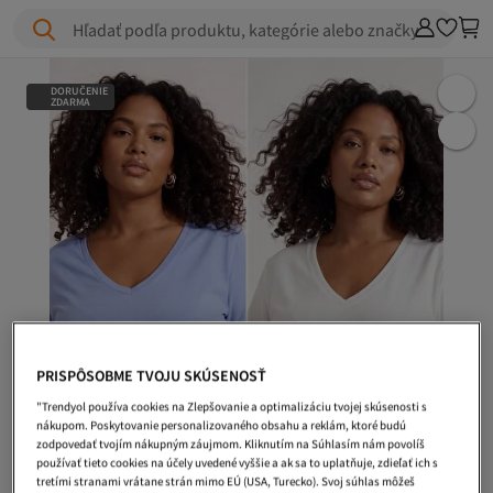
Hľadať podľa produktu, kategórie alebo značky
DORUČENIE
ZDARMA
PRISPÔSOBME TVOJU SKÚSENOSŤ
"Trendyol používa cookies na Zlepšovanie a optimalizáciu tvojej skúsenosti s
nákupom. Poskytovanie personalizovaného obsahu a reklám, ktoré budú
zodpovedať tvojím nákupným záujmom. Kliknutím na Súhlasím nám povolíš
používať tieto cookies na účely uvedené vyššie a ak sa to uplatňuje, zdieľať ich s
tretími stranami vrátane strán mimo EÚ (USA, Turecko). Svoj súhlas môžeš