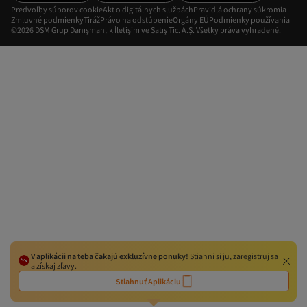
Predvoľby súborov cookie
Akt o digitálnych službách
Pravidlá ochrany súkromia
Zmluvné podmienky
Tiráž
Právo na odstúpenie
Orgány EÚ
Podmienky používania
©2026 DSM Grup Danışmanlık İletişim ve Satış Tic. A.Ş. Všetky práva vyhradené.
V aplikácii na teba čakajú exkluzívne ponuky!
Stiahni si ju, zaregistruj sa
a získaj zľavy.
Stiahnuť Aplikáciu