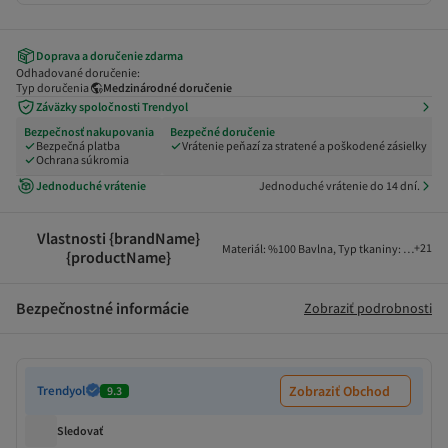
Doprava a doručenie zdarma
Odhadované doručenie:
Typ doručenia
Medzinárodné doručenie
Záväzky spoločnosti Trendyol
Bezpečnosť nakupovania
Bezpečné doručenie
Bezpečná platba
Vrátenie peňazí za stratené a poškodené zásielky
Ochrana súkromia
Jednoduché vrátenie
Jednoduché vrátenie do 14 dní.
Vlastnosti {brandName}
+
21
Materiál
:
%100 Bavlna
,
Typ tkaniny
:
Pletené
,
{productName}
Bezpečnostné informácie
Zobraziť podrobnosti
Trendyol
Zobraziť Obchod
9.3
Sledovať