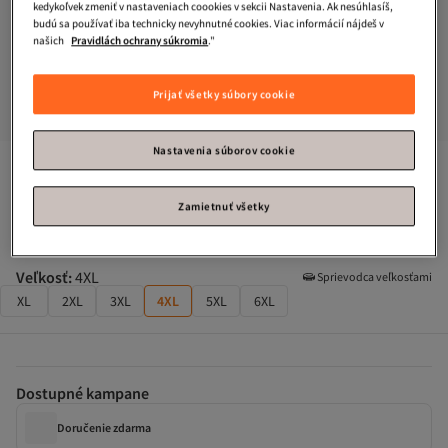
kedykoľvek zmeniť v nastaveniach coookies v sekcii Nastavenia. Ak nesúhlasíš,
budú sa používať iba technicky nevyhnutné cookies. Viac informácií nájdeš v
našich
Pravidlách ochrany súkromia
."
Prijať všetky súbory cookie
Nastavenia súborov cookie
Trendyol Curve
Ecru-Blue 2-balenie základného trička s 
výstrihom do V, 100% bavlna, pletené, veľká veľkosť 
TBBSS22TS0705
Zamietnuť všetky
Takmer vypredané!
Veľkosť
:
4XL
Sprievodca veľkosťami
XL
2XL
3XL
4XL
5XL
6XL
Dostupné kampane
Doručenie zdarma