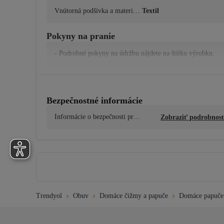
Vnútorná podšívka a materiál
Textil
 vnútornej podrážky
Pokyny na pranie
- Podrobné pokyny na údržbu nájdete na štítku výrobku.
Zloženie materiálu
100% Velvet
Bezpečnostné informácie
Informácie o bezpečnosti prod
Zobraziť podrobnost
uktu
Trendyol
Obuv
Domáce čižmy a papuče
Domáce papuče