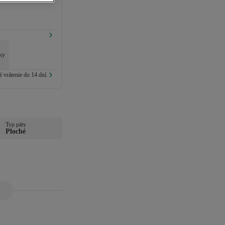
lky
 vrátenie do 14 dní.
Typ päty
Ploché