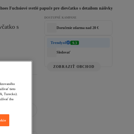
Shoes Fuchsiové svetlé papuče pre dievčatko s detailom nášivky TAKAW2
DOSTUPNÉ KAMPANE
čatko s 
Doručenie zdarma nad 20 €
Trendyol
9.3
Sledovať
ZOBRAZIŤ OBCHOD
alizovaného
žívať tieto
SA, Turecko).
užívať iba
okie