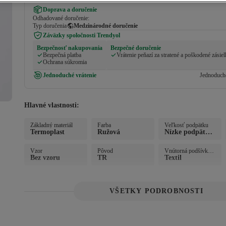
Pridané do košíka
Doprava a doručenie
Odhadované doručenie:
Typ doručenia
Medzinárodné doručenie
Záväzky spoločnosti Trendyol
Bezpečnosť nakupovania
Bezpečné doručenie
Bezpečná platba
Vrátenie peňazí za stratené a poškodené zásie
Ochrana súkromia
Jednoduché vrátenie
Jednoduché
Hlavné vlastnosti:
Základný materiál
Farba
Veľkosť podpätku
Termoplast
Ružová
Nízke podpätky
 (1-4 cm)
Vzor
Pôvod
Vnútorná podšívka a 
materiál vnútornej po
Bez vzoru
TR
Textil
drážky
VŠETKY PODROBNOSTI