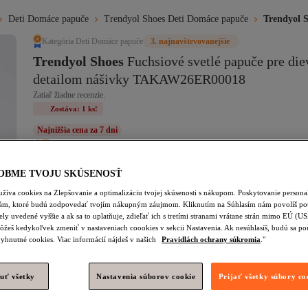
Deti Domáce papuče
Trendyol Shoes Deti Domáce papuče
Trendyol 
Kategória Deti Domáce papuče
3. najnavštevovanejšie
Trendyol Shoes
Fuchsiové svetlé papuče pre diev
detailom nášivky TAKAW26ER00018
Zatiaľ žiadne recenzie.
Zostáva: 1 ks!
Najnižšia cena za 7 dní
17,
55
€
(vrátane DPH)
OBME TVOJU SKÚSENOSŤ
Veľkosť
:
28
žíva cookies na Zlepšovanie a optimalizáciu tvojej skúsenosti s nákupom. Poskytovanie person
lám, ktoré budú zodpovedať tvojím nákupným záujmom. Kliknutím na Súhlasím nám povolíš pou
25
26
27
28
29
30
ely uvedené vyššie a ak sa to uplatňuje, zdieľať ich s tretími stranami vrátane strán mimo EÚ (U
ôžeš kedykoľvek zmeniť v nastaveniach coookies v sekcii Nastavenia. Ak nesúhlasíš, budú sa po
yhnutné cookies. Viac informácií nájdeš v našich
Pravidlách ochrany súkromia
."
Pridať do košíka
Zostáva: 1 ks
uť všetky
Nastavenia súborov cookie
Prijať všetky súbory co