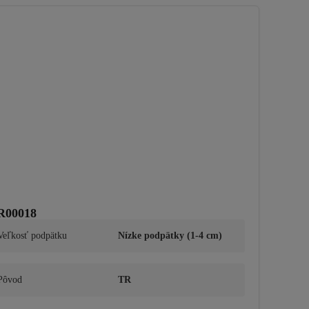
ER00018
Veľkosť podpätku
Nízke podpätky (1-4 cm)
Pôvod
TR