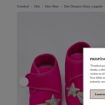
Trendyol
Deti
Deti Obuv
Deti Domáce čižmy a papuče
PRISPÔS
"Trendyol pou
obsahu a rek
cookies na úč
Svoj súhlas m
technicky nev
Zamietn