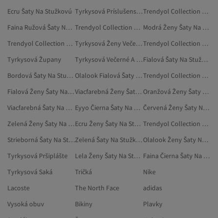
Ecru Šaty Na Stužkovú
Tyrkysová Príslušenstvo
Trendyol Collection Strieborná Šaty Na Stužkovú
Faina Ružová Šaty Na Stužkovú
Trendyol Collection Bordová Šaty Na Stužkovú
Modrá Ženy Šaty Na Stužkovú
Trendyol Collection Ecru Šaty Na Stužkovú
Tyrkysová Ženy Večerné A Plesové Šaty
Trendyol Collection Biela Šaty Na Stužkovú
Tyrkysová Župany
Tyrkysová Večerné A Plesové Šaty
Fialová Šaty Na Stužkovú
Bordová Šaty Na Stužkovú
Olalook Fialová Šaty Na Stužkovú
Trendyol Collection Tmavomodrá Šaty Na Stužkovú
Fialová Ženy Šaty Na Stužkovú
Viacfarebná Ženy Šaty Na Stužkovú
Oranžová Ženy Šaty Na Stužkovú
Viacfarebná Šaty Na Stužkovú
Eyyo Čierna Šaty Na Stužkovú
Červená Ženy Šaty Na Stužkovú
Zelená Ženy Šaty Na Stužkovú
Ecru Ženy Šaty Na Stužkovú
Trendyol Collection Metalická Šaty Na Stužkovú
Strieborná Šaty Na Stužkovú
Zelená Šaty Na Stužkovú
Olalook Ženy Šaty Na Stužkovú
Tyrkysová Pršiplášte
Lela Ženy Šaty Na Stužkovú
Faina Čierna Šaty Na Stužkovú
Tyrkysová Saká
Tričká
Nike
Lacoste
The North Face
adidas
Vysoká obuv
Bikiny
Plavky