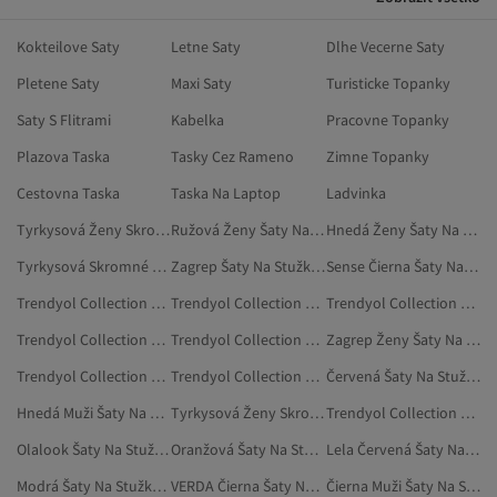
Kokteilove Saty
Letne Saty
Dlhe Vecerne Saty
Pletene Saty
Maxi Saty
Turisticke Topanky
Saty S Flitrami
Kabelka
Pracovne Topanky
Plazova Taska
Tasky Cez Rameno
Zimne Topanky
Cestovna Taska
Taska Na Laptop
Ladvinka
Tyrkysová Ženy Skromné Šaty
Ružová Ženy Šaty Na Stužkovú
Hnedá Ženy Šaty Na Stužkovú
Tyrkysová Skromné Večerné Šaty
Zagrep Šaty Na Stužkovú
Sense Čierna Šaty Na Stužkovú
Trendyol Collection Oranžová Šaty Na Stužkovú
Trendyol Collection Sivá Šaty Na Stužkovú
Trendyol Collection Čierna Šaty Na Stužkovú
Trendyol Collection Ženy Šaty Na Stužkovú
Trendyol Collection Hnedá Šaty Na Stužkovú
Zagrep Ženy Šaty Na Stužkovú
Trendyol Collection Fialová Šaty Na Stužkovú
Trendyol Collection Kaki Šaty Na Stužkovú
Červená Šaty Na Stužkovú
Hnedá Muži Šaty Na Stužkovú
Tyrkysová Ženy Skromné Večerné Šaty
Trendyol Collection Viacfarebná Šaty Na Stužkovú
Olalook Šaty Na Stužkovú
Oranžová Šaty Na Stužkovú
Lela Červená Šaty Na Stužkovú
Modrá Šaty Na Stužkovú
VERDA Čierna Šaty Na Stužkovú
Čierna Muži Šaty Na Stužkovú