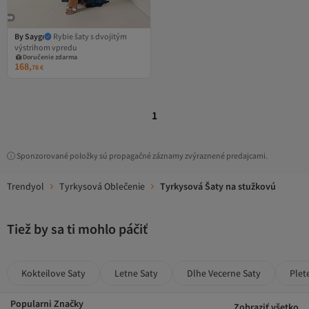
By Saygı
Rybie šaty s dvojitým
výstrihom vpredu
Doručenie zdarma
168,
78
€
1
Sponzorované položky sú propagačné záznamy zvýraznené predajcami.
Trendyol
Tyrkysová Oblečenie
Tyrkysová Šaty na stužkovú
Tiež by sa ti mohlo páčiť
Kokteilove Saty
Letne Saty
Dlhe Vecerne Saty
Plet
Popularni Značky
Zobraziť všetko