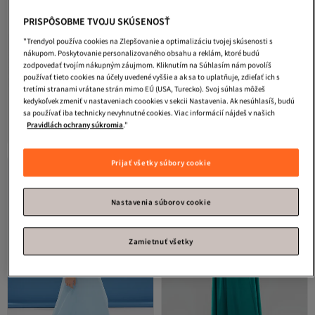
PRISPÔSOBME TVOJU SKÚSENOSŤ
"Trendyol používa cookies na Zlepšovanie a optimalizáciu tvojej skúsenosti s
nákupom. Poskytovanie personalizovaného obsahu a reklám, ktoré budú
zodpovedať tvojím nákupným záujmom. Kliknutím na Súhlasím nám povolíš
používať tieto cookies na účely uvedené vyššie a ak sa to uplatňuje, zdieľať ich s
tretími stranami vrátane strán mimo EÚ (USA, Turecko). Svoj súhlas môžeš
giyimmasalı
Midi šaty z tylovej
By Saygı
Sukňa s lodičkovým
kedykoľvek zmeniť v nastaveniach coookies v sekcii Nastavenia. Ak nesúhlasíš, budú
tkaniny s výstrihom do V –
výstrihom, skladané dlhé saténové
sa používať iba technicky nevyhnutné cookies. Viac informácií nájdeš v našich
4.7
(
41
)
Doručenie zdarma
TYRKYSOVÉ
šaty
Pravidlách ochrany súkromia
."
138,
Doručenie zdarma
09
€
66,
88
€
Prijať všetky súbory cookie
Nastavenia súborov cookie
Zamietnuť všetky