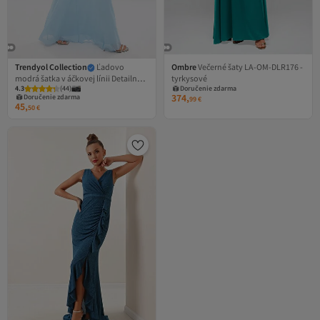
Trendyol Collection
Ľadovo
Ombre
Večerné šaty LA-OM-DLR176 -
modrá šatka v áčkovej línii Detailné
tyrkysové
4.3
(
44
)
Doručenie zdarma
tylové pletené dlhé večerné šaty
374,
Doručenie zdarma
99
€
TPRSS25AE00026
45,
50
€