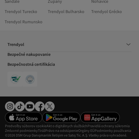
Sandále
Župany
Nohavice
Trendyol Turecko
Trendyol Bulharsko
Trendyol Grécko
Trendyol Rumunsko
Trendyol
Bezpečné nakupovanie
Bezpečnostná certifikácia
Predvoľby súborov cookie
Akt o digitálnych službách
Pravidlá ochrany súkromia
Zmluvné podmienky
Tiráž
Právo na odstúpenie
Orgány EÚ
Podmienky používania
©2026 DSM Grup Danışmanlık İletişim ve Satış Tic. A.Ş. Všetky práva vyhradené.